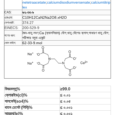
netetraacetate
;
calciumdisodiumversenate
;
calciumtitrip
lex
৬২-৩৩-৯
CAS:
এমএফ:
C10H12CaN2Na2O8.xH2O
374.27
মেগাওয়াট:
EINECS:
200-529-9
জৈব-ধাতু লবণ
;
Ca (ক্যালসিয়াম) যৌগ
;
ধাতু যৌগের ক্লাস
;
সাধারণ ধাতু যৌগ
;
পণের ধরন:
পরীক্ষার নমুনা এজেন্ট
62-33-9.mol
মোল ফাইল:
বিষয়বস্তু%
≥99.0
ক্লোরাইড(cl)%
≤ ০.০১
সালফেট(so4)%
≤ ০.০৫
ধাতব চেলেট (পিবি)%
≤ ০.০০১
আয়রন(fe)%
≤ ০.০০১