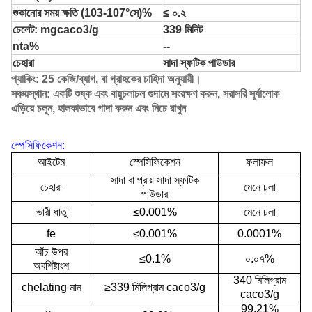
শুকানোর সময় ক্ষতি (103-107
°সে
)%
≤ ০.২
চেলেট: mgcaco3/g
339 মিনিট
nta%
--
চেহারা
সাদা স্ফটিক পাউডার
প্যাকিং: 25 কেজি/ব্যাগ, বা গ্রাহকের চাহিদা অনুযায়ী।
সঞ্চয়স্থান: একটি শুষ্ক এবং বায়ুচলাচল গুদামে সংরক্ষণ করুন, সরাসরি সূর্যালোক
এড়িয়ে চলুন, হালকাভাবে গাদা করুন এবং নিচে রাখুন
স্পেসিফিকেশন:
আইটেম
স্পেসিফিকেশন
ফলাফল
সাদা বা প্রায় সাদা স্ফটিক
চেহারা
মেনে চলা
পাউডার
ভারী ধাতু
≤0.001%
মেনে চলা
fe
≤0.001%
0.0001%
আঁচ উপর
≤0.1%
০.০৭%
অবশিষ্টাংশ
340 মিলিগ্রাম
chelating মান
≥339 মিলিগ্রাম caco3/g
caco3/g
99.21%