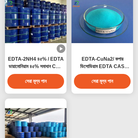
EDTA-2NH4 ৪৫% / EDTA
EDTA-CuNa2/ কপার
ডায়ামোনিয়াম ৪৫% সমাধান CAS
ডিসোডিয়াম EDTA CAS
২০৮২৪-৫৬-০
14025-15-1
সেরা মূল্য পান
সেরা মূল্য পান