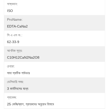
সাক্ষ্যদান:
ISO
ProName:
EDTA-CaNa2
সি এ এস নং.:
62-33-9
আণবিক সূত্র:
C10H12CaN2Na2O8
চেহারা:
সাদা স্ফটিক পাউডার
ডেলিভারি সময়:
3 কার্যদিবসের মধ্যে
প্যাকেজ:
25 কেজি/ব্যাগ, গ্রাহকদের অনুরোধ হিসাবে