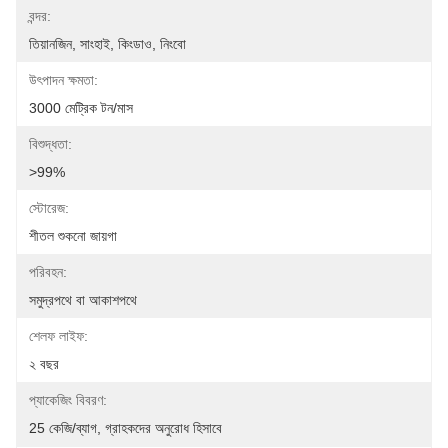
বন্দর:
তিয়ানজিন, সাংহাই, কিংডাও, নিংবো
উৎপাদন ক্ষমতা:
3000 মেট্রিক টন/মাস
বিশুদ্ধতা:
>99%
স্টোরেজ:
শীতল শুকনো জায়গা
পরিবহন:
সমুদ্রপথে বা আকাশপথে
শেলফ লাইফ:
২ বছর
প্যাকেজিং বিবরণ:
25 কেজি/ব্যাগ, গ্রাহকদের অনুরোধ হিসাবে