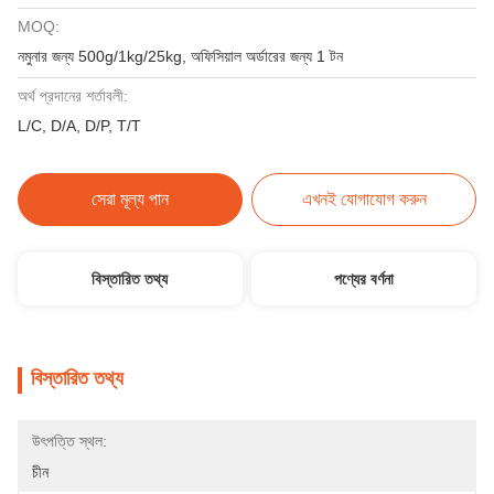
MOQ:
নমুনার জন্য 500g/1kg/25kg, অফিসিয়াল অর্ডারের জন্য 1 টন
অর্থ প্রদানের শর্তাবলী:
L/C, D/A, D/P, T/T
সেরা মূল্য পান
এখনই যোগাযোগ করুন
বিস্তারিত তথ্য
পণ্যের বর্ণনা
বিস্তারিত তথ্য
উৎপত্তি স্থল:
চীন