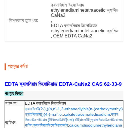
ক্যালসিয়াম ডিসোডিয়াম 
ethylenediaminetetraacetic অ্যাসিড 
CaNa2
বিশেষভাবে তুলে ধরা:
, 
EDTA ক্যালসিয়াম ডিসোডিয়াম 
ethylenediaminetetraacetic অ্যাসিড
, 
OEM EDTA CaNa2
পণ্যের বর্ণনা
EDTA ক্যালসিয়াম ডিসোডিয়াম/ EDTA-CaNa2 CAS 62-33-9
পণ্যের বিবরণ
EDTA ক্যালসিয়াম ডিসোডিয়াম
পণ্যের নাম:
ক্যালসিয়েট(2-),((n,n'-1,2-ethanediylbis(n-(carboxymethyl)
গ্লাইসিনাটো))(4-)-n,n',o,
;
calcitetracematedisodium
;
ক্যাল
সিয়ামডিসোডিয়াম (ইথিলেনডিনিট্রিলো) টেট্রাসেটেট
;
ক্যালসিয়ামডিসোডিয়ামেড
প্রতিশব্দ:
থামিল
;
ক্যালসিয়ামডিসোডিয়ামেডটা
;
calciumdisodiumethylendiami