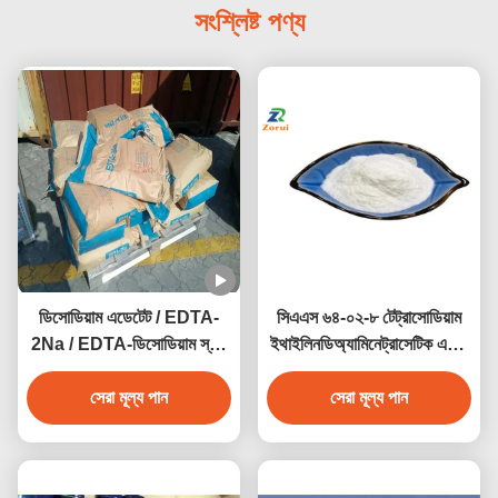
সংশ্লিষ্ট পণ্য
ডিসোডিয়াম এডেটেট / EDTA-
সিএএস ৬৪-০২-৮ টেট্রাসোডিয়াম
2Na / EDTA-ডিসোডিয়াম স্যাল্ট
ইথাইলিনডিঅ্যামিনেট্রাসেটিক এসিড
ডাইহাইড্রেট CAS 6381-92-6
EDTA-৪এনএ ট্রিলন বি কেলেটিং
সেরা মূল্য পান
সেরা মূল্য পান
এজেন্ট