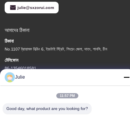
julie@sxzorui.com
আমাদের ঠিকানা
ঠিকানা
No.1107 ট্রায়ামফ বিল্ডিং 6, ইয়ংটাই স্ট্রিট, পিংচেং জেলা, দাতং, শানসি, চীন
টেলিফোন
86-13546018581
Julie
11:57 PM
গোপনীয়তা নীতি
|
সাইট ম্যাপ
Good day, what product are you looking for?
চীন ভালো গুণমান খাদ্য এবং ফিড সংযোজন সরবরাহকারী। কপিরাইট © -2026 Shanxi
Zorui Biotechnology Co., Ltd. . সব সমস্ত অধিকার সংরক্ষিত।