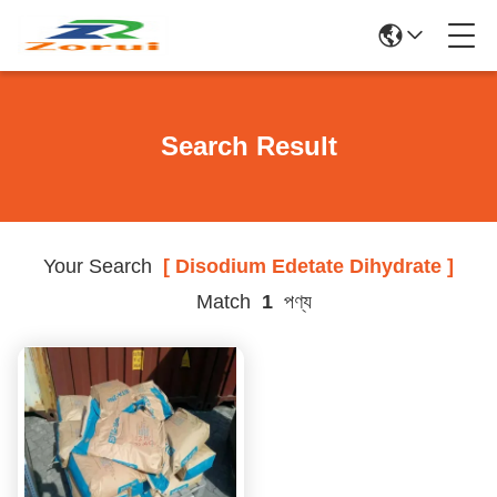
Search Result
Your Search
[ Disodium Edetate Dihydrate ]
Match
1
পণ্য