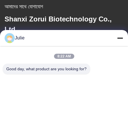
আমাদের সাথে যোগাযোগ
Shanxi Zorui Biotechnology Co.,
Ltd.
Julie
ই-মেইল
julie@sxzorui.com
8:22 AM
Good day, what product are you looking for?
আমাদের ঠিকানা
ঠিকানা
No.1107 ট্রায়ামফ বিল্ডিং 6, ইয়ংটাই স্ট্রিট, পিংচেং জেলা, দাতং, শানসি, চীন
টেলিফোন
86-13546018581