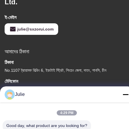
Ltd.
ই-মেইল
julie@sxzorui.com
আমাদের ঠিকানা
ঠিকানা
No.1107 ট্রায়ামফ বিল্ডিং 6, ইয়ংটাই স্ট্রিট, পিংচেং জেলা, দাতং, শানসি, চীন
টেলিফোন
86-13546018581
Julie
4:29 PM
গোপনীয়তা নীতি
|
সাইট ম্যাপ
Good day, what product are you looking for?