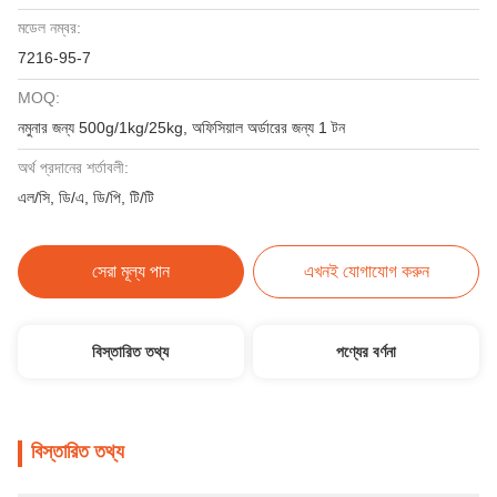
মডেল নম্বর:
7216-95-7
MOQ:
নমুনার জন্য 500g/1kg/25kg, অফিসিয়াল অর্ডারের জন্য 1 টন
অর্থ প্রদানের শর্তাবলী:
এল/সি, ডি/এ, ডি/পি, টি/টি
সেরা মূল্য পান
এখনই যোগাযোগ করুন
বিস্তারিত তথ্য
পণ্যের বর্ণনা
বিস্তারিত তথ্য