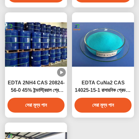
EDTA 2NH4 CAS 20824-
EDTA CuNa2 CAS
56-0 45% ইন্ডাস্ট্রিয়াল গ্রেড
14025-15-1 রাসায়নিক গ্রেড ব্লু
লিকুইড ডায়ামোনিয়াম সল্ট চেলেটিং
পাউডার কপার চেলেট কৃষি
এজেন্ট কৃষির জন্য
সেরা মূল্য পান
মাইক্রোনিউট্রিয়েন্টের জন্য
সেরা মূল্য পান