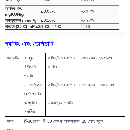
অ্যাসিড মান,
≤0.08%
০.০৪০%
mgKOH/g
অসম্পৃক্ততা mmol/g
≤0.10%
০.০৬২%
সান্দ্রতা (25 C) mPa.S
1000-1400
1190
প্যাকিং এবং ডেলিভারি
kg-
ই
শক্ত
প্যাকেজিং
1
2 পি
ভিতরে ব্যাগ + 1 ফয়েল ব্যাগ বাইরে
15
কাগজ
কেজি
প্যাকিং
ই
25 কেজি-50
2 পি
ভিতরে ব্যাগ + ড্রামের বাইরে 1 ফয়েল ব্যাগ
কেজি প্যাকিং
অন্যান্য
কাস্টমাইজড প্যাকিং
প্যাকিং
ডি
এইচ
ড্রাম
38সেমি*
60 সেমি বা কাস্টমাইজড, 25 কেজি/ ড্রাম
সাইজ