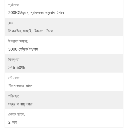
প্যাকেজ:
200KG/ড্রাম, গ্রাহকদের অনুরোধ হিসাবে
বন্দর:
তিয়ানজিন, সাংহাই, কিংডাও, নিংবো
উৎপাদন ক্ষমতা:
3000 মেট্রিক টন/মাস
বিশুদ্ধতা:
>45-50%
স্টোরেজ:
শীতল শুকনো জায়গা
পরিবহন:
সমুদ্র বা বায়ু দ্বারা
শেলফ লাইফ:
2 বছর