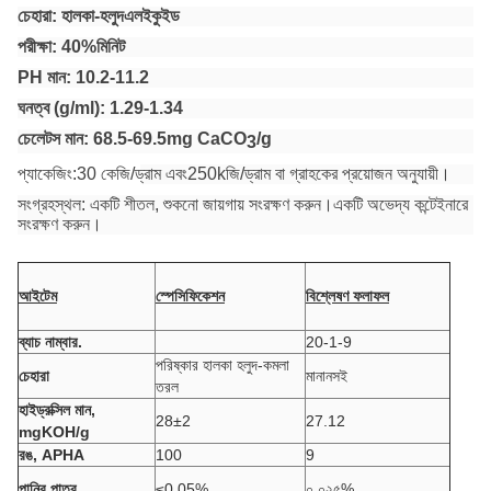
চেহারা: হালকা
-
হলুদ
এল
ইকুইড
পরীক্ষা:
40
%
মিনিট
PH মান: 10.2-11.2
ঘনত্ব (g/ml): 1.29-1.34
চেলেটস মান: 68.5-69.5mg CaCO
/g
3
প্যাকেজিং:
30 কেজি
/ড্রাম এবং
250
k
জি/ড্রাম বা গ্রাহকের প্রয়োজন অনুযায়ী।
সংগ্রহস্থল: একটি শীতল, শুকনো জায়গায় সংরক্ষণ করুন।একটি অভেদ্য কন্টেইনারে
সংরক্ষণ করুন।
আইটেম
স্পেসিফিকেশন
বিশ্লেষণ ফলাফল
ব্যাচ নাম্বার.
20-1-9
পরিষ্কার হালকা হলুদ-কমলা
চেহারা
মানানসই
তরল
হাইড্রক্সিল মান,
28±2
27.12
mgKOH/g
রঙ, APHA
100
9
পানির পাত্র
≤0.05%
০.০২৫%