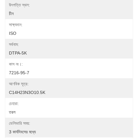
উৎপত্তি স্থল:
চীন
সাক্ষ্যদান:
ISO
সর্বনাম:
DTPA-5K
কাস নং।:
7216-95-7
আণবিক সূত্র:
C14H23N3O10.5K
চেহারা:
তরল
ডেলিভারি সময়:
3 কার্যদিবসের মধ্যে