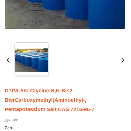
DTPA-5K/ Glycine,N,N-Bis2-
Bis(Carboxymethyl)Aminoethyl-,
Pentapotassium Salt CAS 7216-95-7
ব্র্যান্ড নাম:
Zorui