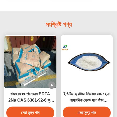
সংশ্লিষ্ট পণ্য
খাদ্য সংরক্ষণের জন্য EDTA
ইডিটিএ অ্যাসিড সিএএস ৬৪-০২-৮
2Na CAS 6381-92-6 ফুড
রাসায়নিক গ্রেড সাদা গুঁড়া
গ্রেড হোয়াইট পাউডার ডিসোডিয়াম
ইথাইলিনডিঅ্যামিনেট্রাসেটিক এসিড
সল্ট ডিহাইড্রেট চেলেটিং
সেরা মূল্য পান
শিল্প ব্যবহারের জন্য
সেরা মূল্য পান