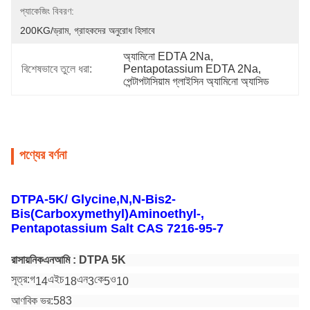
প্যাকেজিং বিবরণ:
200KG/ড্রাম, গ্রাহকদের অনুরোধ হিসাবে
অ্যামিনো EDTA 2Na
, 
বিশেষভাবে তুলে ধরা:
Pentapotassium EDTA 2Na
, 
পেন্টাপটাসিয়াম গ্লাইসিন অ্যামিনো অ্যাসিড
পণ্যের বর্ণনা
DTPA-5K/ Glycine,N,N-Bis2-
Bis(Carboxymethyl)Aminoethyl-,
Pentapotassium Salt CAS 7216-95-7
রাসায়নিক
এন
আমি
: DTPA 5K
সূত্র:
গ
এইচ
এন
কে
ও
14
18
3
5
10
আণবিক ভর:
583