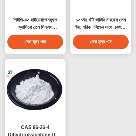
পিইজি-৪০ হাইড্রোজেনযুক্ত
১০০% খাঁটি ভার্জিন নারকেল তেল
ক্যাসিনো তেল সিএএস
উচ্চ লরিক এসিডের সাথে, চমৎকার
৬১৭৮৮-৮৫-০ কসমেটিক গ্রেড
অক্সিডেটিভ স্থিতিশীলতা, এবং
অনিওনিক দ্রাবক
সেরা মূল্য পান
উচ্চতর ময়শ্চারাইজিং বৈশিষ্ট্য
সেরা মূল্য পান
CAS 96-26-4
Dihydroxyacetone DHA