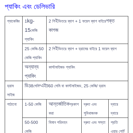
প্যাকিং এবং ডেলিভারি
kg-
ই
শক্ত
প্যাকেজিং
1
2 পি
ভিতরে ব্যাগ + 1 ফয়েল ব্যাগ বাইরে
15
কাগজ
কেজি
প্যাকিং
ই
25 কেজি-50
2 পি
ভিতরে ব্যাগ + ড্রামের বাইরে 1 ফয়েল ব্যাগ
কেজি প্যাকিং
অন্যান্য
কাস্টমাইজড প্যাকিং
প্যাকিং
ডি
এইচ
ড্রাম
38সেমি*
60 সেমি বা কাস্টমাইজড, 25 কেজি/ ড্রাম
সাইজ
আন্তর্জাতিক
পাঠানো
1-50 কেজি
প্রকাশ
দ্রুত
এবং
দ্বারে
করা
সুবিধাজনক
দ্বারে
50-500
বিমান পরিবহন
দ্রুত এবং সস্তা
প্রতি
কেজি
এয়ার পোর্ট