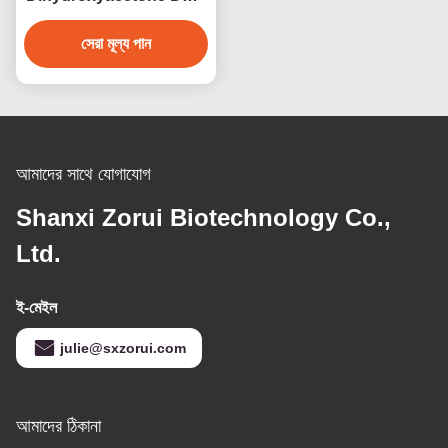
99% কসমেটিক গ্রেড স্ব-ট্যানিং
অ্যাক্টিভ এজেন্ট সানলেস স্কিনকেয়ার
সেরা মূল্য পান
পণ্যগুলির জন্য
আমাদের সাথে যোগাযোগ
Shanxi Zorui Biotechnology Co.,
Ltd.
ই-মেইল
julie@sxzorui.com
আমাদের ঠিকানা