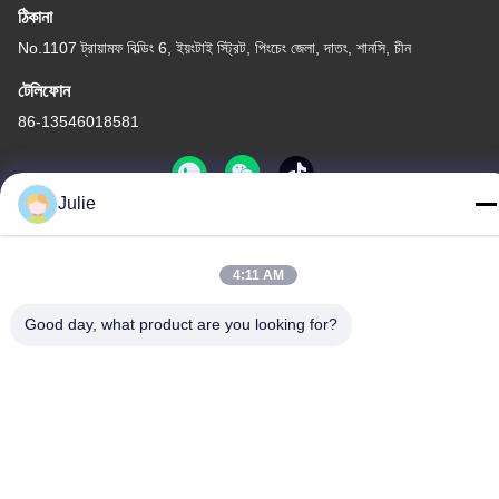
ঠিকানা
No.1107 ট্রায়ামফ বিল্ডিং 6, ইয়ংটাই স্ট্রিট, পিংচেং জেলা, দাতং, শানসি, চীন
টেলিফোন
86-13546018581
Julie
গোপনীয়তা নীতি
|
সাইট ম্যাপ
4:11 AM
চীন ভালো গুণমান খাদ্য এবং ফিড সংযোজন সরবরাহকারী। কপিরাইট © -2026 Shanxi
Zorui Biotechnology Co., Ltd. . সব সমস্ত অধিকার সংরক্ষিত।
Good day, what product are you looking for?