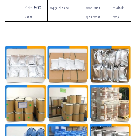
উপরে
500
সমুদ্র পরিবহন
সস্তা এবং
পাঠানোর
কেজি
সুবিধাজনক
জন্য