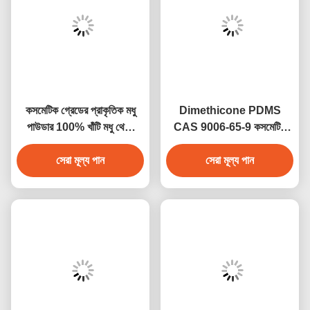
কসমেটিক গ্রেডের প্রাকৃতিক মধু
Dimethicone PDMS
পাউডার 100% খাঁটি মধু থেকে
CAS 9006-65-9 কসমেটিক
উদ্ভূত ত্বক এবং চুলের যত্নের জন্য
গ্রেড সিলিকন অয়েল ইমোলিয়েন্ট
ময়শ্চারাইজিং হিউমিটেন্ট
সেরা মূল্য পান
স্কিন প্রোটেক্ট্যান্ট ফর লোশন ক্রিম
সেরা মূল্য পান
কেয়ার