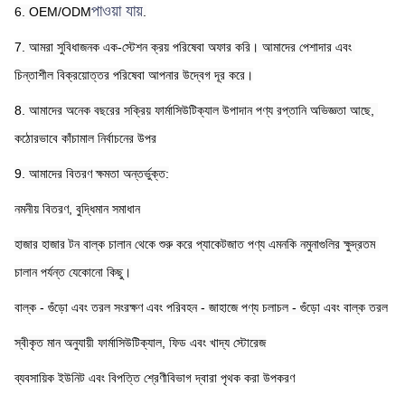
পাওয়া যায়
6. OEM/ODM
.
7. আমরা সুবিধাজনক এক-স্টেশন ক্রয় পরিষেবা অফার করি। আমাদের পেশাদার এবং 
চিন্তাশীল বিক্রয়োত্তর পরিষেবা আপনার উদ্বেগ দূর করে।
8. আমাদের অনেক বছরের সক্রিয় ফার্মাসিউটিক্যাল উপাদান পণ্য রপ্তানি অভিজ্ঞতা আছে, 
কঠোরভাবে কাঁচামাল নির্বাচনের উপর
9. আমাদের বিতরণ ক্ষমতা অন্তর্ভুক্ত:
নমনীয় বিতরণ, বুদ্ধিমান সমাধান
হাজার হাজার টন বাল্ক চালান থেকে শুরু করে প্যাকেটজাত পণ্য এমনকি নমুনাগুলির ক্ষুদ্রতম 
চালান পর্যন্ত যেকোনো কিছু।
বাল্ক - গুঁড়ো এবং তরল সংরক্ষণ এবং পরিবহন - জাহাজে পণ্য চলাচল - গুঁড়ো এবং বাল্ক তরল
স্বীকৃত মান অনুযায়ী ফার্মাসিউটিক্যাল, ফিড এবং খাদ্য স্টোরেজ
ব্যবসায়িক ইউনিট এবং বিপত্তি শ্রেণীবিভাগ দ্বারা পৃথক করা উপকরণ