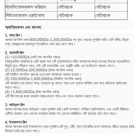
স্ট্যাফিলোকক্কাস অরিয়াস
নেতিবাচক
নেতিবাচক
সিউডোমোনাস এরুইনোসা
নেতিবাচক
নেতিবাচক
অ্যাপ্লিকেশন এবং ফাংশন:
1. খাদ্য শিল্প।
আমরা আণবিক ওজন 800,000Da-1,200,000Da সহ ফুড গ্রেডের সুপারিশ করি।এটি পানীয়, মিঙ্ক
পণ্য, স্বাস্থ্যসেবা ক্যাপসুল ইত্যাদিতে যোগ করা যেতে পারে।
2. প্রসাধনী শিল্প
(1) <10,000Da (অতি কম আণবিক ওজন):
হায়ালুরোনিক অ্যাসিডকে ছোট করার অর্থ এটি দৃশ্যমানভাবে বর্ধিত ফলাফলের জন্য ত্বকের উপরের স্তরগুলিতে
কিছুটা দূরে পৌঁছাতে পারে, তাই এটি ময়শ্চারজিং এবং অ্যান্টি-এজিং এর সর্বোত্তম প্রভাব ফেলে।
(2) 10,000Da-200,000Da (নিম্ন আণবিক ওজন)
এটি নিয়মিত আণবিক ওজনের চেয়ে ভাল আর্দ্রতার প্রভাব রয়েছে।
(3) 200,000Da-1,600,000Da (নিয়মিত আণবিক ওজন)
এটি আর্দ্রতা ধরে রাখতে পারে, ত্বককে দৃঢ় রাখতে পারে এবং ত্বকে ভলিউম যোগ করে বলিরেখা প্রতিরোধ
করতে পারে।
(4) >1,600,000Da (উচ্চ আণবিক ওজন)
এটি দীর্ঘ সময়ের জন্য আর্দ্রতা বজায় রাখতে পারে এবং ত্বক মেরামত করতে পারে।
3. আইড্রপ শিল্প
আমরা আপনার জন্য আইড্রপ গ্রেড সুপারিশ করি।ছানি অপসারণ, কর্নিয়াল প্রতিস্থাপন, এবং একটি বিচ্ছিন্ন
রেটিনা মেরামত এবং চোখের অন্যান্য আঘাত সহ চোখের সার্জারিতে এটি ব্যবহার করা যেতে পারে।
4. ইনজেকশন শিল্প
আমরা আপনার জন্য ইনজেকশন গ্রেড সুপারিশ.এটি মুখ, ঠোঁট, স্তন ইত্যাদির মতো আমাদের শরীরে ব্যবহৃত HA
ফিলারে তৈরি করা যেতে পারে।