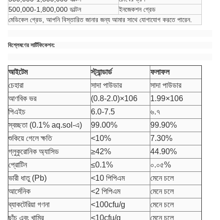
500,000-1,800,000 ডাল্টন
ইনজেকশন গ্রেড
মেডিকেল গ্রেড, আপনি বিস্তারিত জানার জন্য আমার সাথে যোগাযোগ করতে পারেন.
বিশ্লেষণের সার্টিফিকেশন
:
আইটেম
স্ট্যান্ডার্ড
ফলাফল
চেহারা
সাদা পাউডার
সাদা পাউডার
আণবিক ভর
(0.8-2.0)×106
1.99×106
পিএইচ
6.0-7.5
৬.৭
স্বচ্ছতা (0.1% aq.sol-এ)
99.00%
99.90%
শুকিয়ে গেলে ক্ষতি
<10%
7.30%
গ্লুকুরোনিক অ্যাসিড
≥42%
44.90%
প্রোটিন
≤0.1%
০.০৫%
ভারী ধাতু (Pb)
<10 পিপিএম
মেনে চলে
আর্সেনিক
<2 পিপিএম
মেনে চলে
ব্যাকটেরিয়া গণনা
<100cfu/g
মেনে চলে
ছাঁচ এবং খামির
<10cfu/g
মেনে চলে