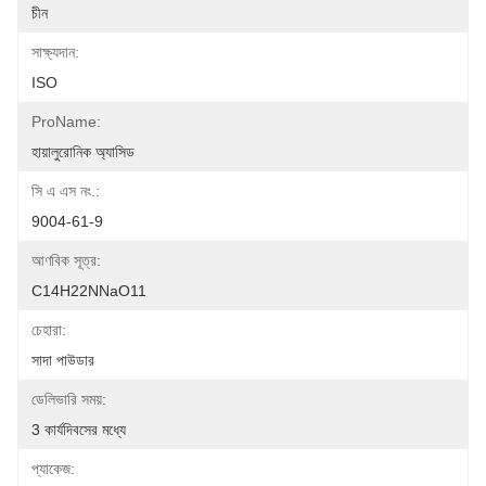
চীন
সাক্ষ্যদান:
ISO
ProName:
হায়ালুরোনিক অ্যাসিড
সি এ এস নং.:
9004-61-9
আণবিক সূত্র:
C14H22NNaO11
চেহারা:
সাদা পাউডার
ডেলিভারি সময়:
3 কার্যদিবসের মধ্যে
প্যাকেজ: