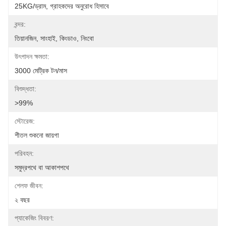
25KG/ড্রাম, গ্রাহকদের অনুরোধ হিসাবে
বন্দর:
তিয়ানজিন, সাংহাই, কিংডাও, নিংবো
উৎপাদন ক্ষমতা:
3000 মেট্রিক টন/মাস
বিশুদ্ধতা:
>99%
স্টোরেজ:
শীতল শুকনো জায়গা
পরিবহন:
সমুদ্রপথে বা আকাশপথে
শেলফ জীবন:
২ বছর
প্যাকেজিং বিবরণ: