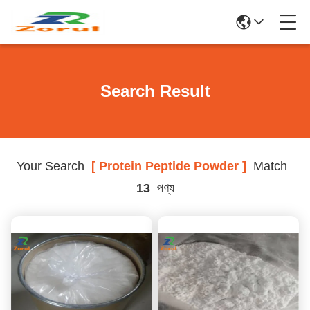
Search Result
Your Search
[ Protein Peptide Powder ]
Match
13
পণ্য