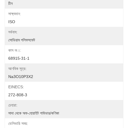
চীন
সাক্ষ্যদান:
ISO
সর্বনাম:
সোডিয়াম পলিফসফেট
কাস নং।:
68915-31-1
আণবিক সূত্র:
Na3O10P3X2
EINECS:
272-808-3
চেহারা:
সাদা থেকে অফ-হোয়াইট পাউডার/কণিকা
ডেলিভারি সময়: