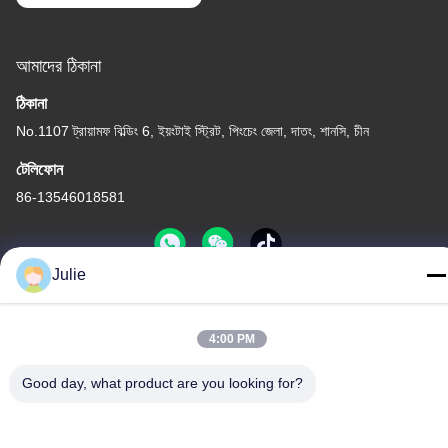
আমাদের ঠিকানা
ঠিকানা
No.1107 ট্রায়ামফ বিল্ডিং 6, ইয়ংটাই স্ট্রিট, পিংচেং জেলা, দাতং, শানসি, চীন
টেলিফোন
86-13546018581
Julie
গোপনীয়তা নীতি
|
সাইট ম্যাপ
4:00 PM
চীন ভালো গুণমান খাদ্য এবং ফিড সংযোজন সরবরাহকারী। কপিরাইট © -2026 Shanxi
Zorui Biotechnology Co., Ltd. . সব সমস্ত অধিকার সংরক্ষিত।
Good day, what product are you looking for?