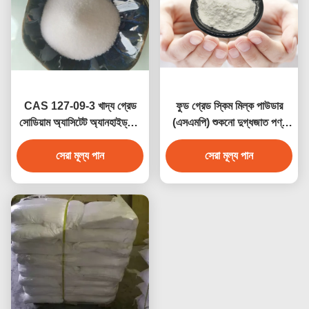
CAS 127-09-3 খাদ্য গ্রেড
ফুড গ্রেড স্কিম মিল্ক পাউডার
সোডিয়াম অ্যাসিটেট অ্যানহাইড্রাস/
(এসএমপি) শুকনো দুগ্ধজাত পণ্য
এসিটিক এসিড সোডিয়াম লবণ
স্কিমড মিল্ক পাউডার ফর ক্রিম
ইনজেকশনযোগ্য
সেরা মূল্য পান
সেরা মূল্য পান
(আশতা)