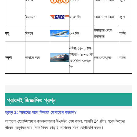
ইএমএস
৮-১৫ দিন
দরজা থেকে দরজা
নমুনা
বিমানবন্দর থেকে
বায়ু
বিমানে
৩-৭ দিন
অর্ডার
বিমানবন্দর
এশিয়াঃ ১৫-২০ দিন
ইউরোপঃ ২৫-৩৫ দিন
সমুদ্র
জাহাজে করে
বন্দর থেকে বন্দর
অর্ডার
আমেরিকা: ৩০-৪০
দিন
প্রায়শই জিজ্ঞাসিত প্রশ্ন
প্রশ্ন 1: আমাদের সাথে কিভাবে যোগাযোগ করবেন
?
আমাদের হোয়াটসঅ্যাপ করুন
আমাদের ই-মেইল শেষ করুন, আপনি 24 ঘন্টার মধ্যে উত্তর
পাবেন.
অনুগ্রহ করে কোন দ্বিধা ছাড়াই আমাদের সাথে যোগাযোগ করুন।