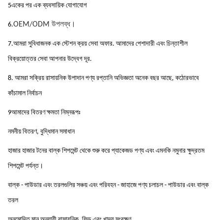
5একের পর এক ব্যবসায়িক যোগাযোগ
OEM/ODM উপলব্ধ।
6.
7.আমরা সুবিধাজনক এক স্টেশন ক্রয় সেবা অফার. আমাদের পেশাদারী এবং চিন্তাশীল
বিক্রয়োত্তর সেবা আপনার উদ্বেগ দূর.
8. আমরা সক্রিয় রাসায়নিক উপাদান পণ্য রপ্তানি অভিজ্ঞতা অনেক বছর আছে, কঠোরভাবে
কাঁচামাল নির্বাচন
9আমাদের বিতরণ ক্ষমতা নিম্নরূপঃ
নমনীয় বিতরণ, বুদ্ধিমান সমাধান
হাজার হাজার টনের বাল্ক শিপমেন্ট থেকে শুরু করে প্যাকেজড পণ্য এবং এমনকি নমুনার ক্ষুদ্রতম
শিপমেন্ট পর্যন্ত।
বাল্ক - পাউডার এবং তরলগুলির সঞ্চয় এবং পরিবহন - জাহাজে পণ্য চলাচল - পাউডার এবং বাল্ক
তরল
অনুমোদিত মান অনুযায়ী রাসায়নিক, ফিড এবং খাদ্য সংরক্ষণ