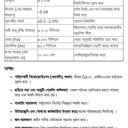
আর্দ্রতা
0.৫.৫%
স্থিতিশীলতা হ্রাস করে
পিএইচ (১% সমাধান,
চেইন দৈর্ঘ্য এবং লবণ ভারসাম্য উপর
~5 ¢8
সাধারণ)
নির্ভর করে
দ্রবণহীন পদার্থ
≤0.2 ∼1.0%
অ্যাসে-নির্ভরশীল
শিল্প/খাদ্য শ্রেণীর জন্য সরবরাহকারীর
ভারী ধাতু (Pb হিসাবে)
≤ ৫.২০ পিপিএম
প্রচলিত সীমা
লোহা (Fe)
≤ ৫৫০ পিপিএম
গ্রেড অনুযায়ী পরিবর্তিত হতে পারে
আর্সেনিক (As)
≤১.৩ পিপিএম
খাদ্য/নিয়ন্ত্রিত শ্রেণী আরও কঠোর
কণার আকার (যদি
২০ ০৮০ মেশ
ডোজিং/হ্যান্ডলিংয়ের জন্য
গ্রানুলেটেড হয়)
বৈশিষ্ট্য
শক্তিশালী সিকোয়েস্ট্রেশন (কেলেটিং) ক্ষমতা
: বাঁধায় Ca
২+
, এমজি
২+
এবং কঠোরতা
হ্রাস করে ।
ছড়িয়ে পড়া এবং অ্যান্টি-স্কেলিং কর্মক্ষমতা
: স্কেল গঠনের প্রতিরোধ করতে সাহায্য
করে এবং জমাট বাঁধতে বাধা দেয়।
বাফারিং অ্যাকশন
: ফর্মুলেশনে পিএইচ নিয়ন্ত্রণ সমর্থন করে।
ডিটারজেন্সি এবং শোষণের কার্যকারিতা উন্নত করে
(অনেক পরিষ্কারের সিস্টেমে) ।
জল নরমকরণ
: কঠিন পানির নেতিবাচক প্রভাব হ্রাস করে।