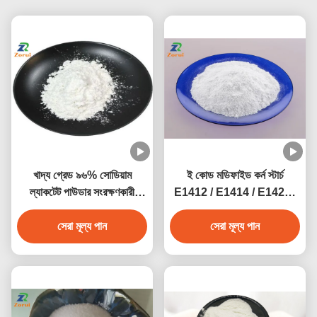
খাদ্য গ্রেড ৯৬% সোডিয়াম
ই কোড মডিফাইড কর্ন স্টার্চ
ল্যাকটেট পাউডার সংরক্ষণকারী
E1412 / E1414 / E1422 /
সোডিয়াম ২-
E1442
হাইড্রোক্সাইপ্রোপানোয়েট CAS
সেরা মূল্য পান
সেরা মূল্য পান
৮৬৭-৫৬-১