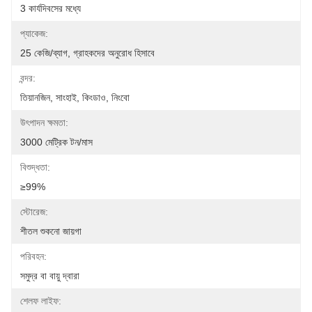
3 কার্যদিবসের মধ্যে
প্যাকেজ:
25 কেজি/ব্যাগ, গ্রাহকদের অনুরোধ হিসাবে
বন্দর:
তিয়ানজিন, সাংহাই, কিংডাও, নিংবো
উৎপাদন ক্ষমতা:
3000 মেট্রিক টন/মাস
বিশুদ্ধতা:
≥99%
স্টোরেজ:
শীতল শুকনো জায়গা
পরিবহন:
সমুদ্র বা বায়ু দ্বারা
শেলফ লাইফ: