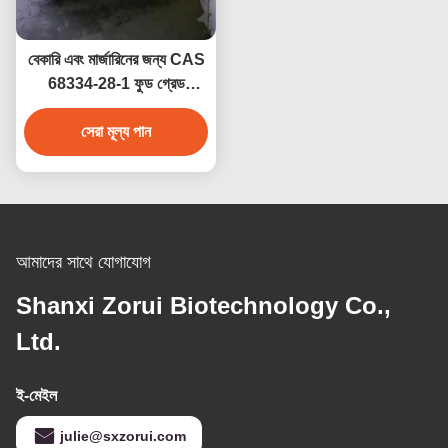
বেকারি এবং মার্জারিনের জন্য CAS
68334-28-1 ফুড গ্রেড
হাইড্রোজেনেটেড ভেজিটেবল অয়েল
সেরা মূল্য পান
(HVO)
আমাদের সাথে যোগাযোগ
Shanxi Zorui Biotechnology Co.,
Ltd.
ই-মেইল
julie@sxzorui.com