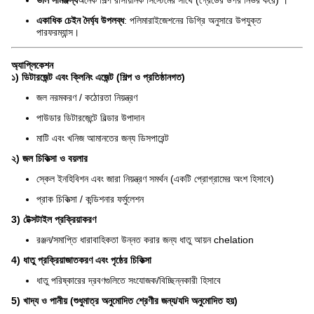
ভাল সামঞ্জস্য
অনেক শিল্প রাসায়নিক সিস্টেমের সাথে (গ্রেডের উপর নির্ভর করে) ।
একাধিক চেইন দৈর্ঘ্য উপলব্ধ
: পলিমারাইজেশনের ডিগ্রি অনুসারে উপযুক্ত
পারফরম্যান্স।
অ্যাপ্লিকেশন
১) ডিটারজেন্ট এবং ক্লিনিং এজেন্ট (শিল্প ও প্রতিষ্ঠানগত)
জল নরমকরণ / কঠোরতা নিয়ন্ত্রণ
পাউডার ডিটারজেন্টে বিল্ডার উপাদান
মাটি এবং খনিজ আমানতের জন্য ডিসপারেন্ট
২) জল চিকিত্সা ও বয়লার
স্কেল ইনহিবিশন এবং জারা নিয়ন্ত্রণ সমর্থন (একটি প্রোগ্রামের অংশ হিসাবে)
প্রাক চিকিত্সা / কন্ডিশনার ফর্মুলেশন
3) টেক্সটাইল প্রক্রিয়াকরণ
রঞ্জন/সমাপ্তি ধারাবাহিকতা উন্নত করার জন্য ধাতু আয়ন chelation
4) ধাতু প্রক্রিয়াজাতকরণ এবং পৃষ্ঠের চিকিত্সা
ধাতু পরিষ্কারের দ্রবণগুলিতে সংযোজক/বিচ্ছিন্নকারী হিসাবে
5) খাদ্য ও পানীয় (শুধুমাত্র অনুমোদিত শ্রেণীর জন্য/যদি অনুমোদিত হয়)