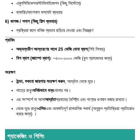
এমুলসিফিকেশন/স্টাবিলাইজেশন (কিছু সিস্টেমে)
বাফারিং/ফাংশনাল ফসফেট ব্যবহার
6) কাগজ / পলাপ (কিছু শিল্প ব্যবহার)
প্রক্রিয়া জলে খনিজ প্রভাব ছড়িয়ে দেওয়া এবং নিয়ন্ত্রণ
প্যাকিং
অভ্যন্তরীণ আস্তরণের সাথে 25 কেজি বোনা ব্যাগ
(পিই লিনার)
বিগ ব্যাগ (জাম্পো ব্যাগ)
: ~৫০০-১০০০ কেজি (বুল গ্রাহকদের জন্য)
সংরক্ষণ
ঠান্ডা, শুকনো জায়গায় সংরক্ষণ করুন
, আর্দ্রতা থেকে দূরে।
পাত্রে রাখুন
ঘনিষ্ঠভাবে বন্ধ
খোলার পর।
এর সংস্পর্শে না আসা
আর্দ্রতা
প্রবাহের বৈশিষ্ট্য এবং পণ্যের গুণমান বজায় রাখতে।
থেকে দূরে রাখুন
এসিড
এবং অসঙ্গতিপূর্ণ রাসায়নিক পদার্থ (অনুকূল প্রতিক্রিয়া প্রতিরোধ
করার জন্য) ।
প্যাকেজিং ও শিপিং