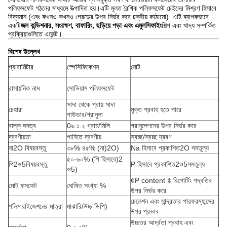
পলিফসফেট গঠনের মাধ্যমে উত্পাদিত হয়।এটি মূলত রৈখিক পলিফসফেট চেইনের মিশ্রণ হিসাবে
বিদ্যমান (এবং কখনও কখনও গ্রেডের উপর নির্ভর করে চক্রীয় কাঠামো). এটি ব্যাপকভাবে
একটি
জল কন্ডিশনার, সংরক্ষণ, বাফারিং, ছড়িয়ে পড়া এবং এমুলসিফাইং
শিল্প এবং খাদ্য সম্পর্কিত
প্রক্রিয়াগুলিতে এজেন্ট।
বিশেষ উল্লেখ
প্যারামিটার
স্পেসিফিকেশন
নোট
রাসায়নিক নাম
সোডিয়াম পলিফসফেট
সাদা থেকে প্রায় সাদা
চেহারা
মুক্ত প্রবাহ হতে পারে
পাউডার/গ্রানুলা
বাল্ক ঘনত্ব
0৬.১.২ গ্রাম/মিলি
গ্রানুলেশনের উপর নির্ভর করে
দ্রবণীয়তা
পানিতে দ্রবণীয়
স্বচ্ছ/স্বচ্ছ দ্রবণ
না
2
O বিষয়বস্তু
৩৮% ৪৫% (না)
2
O)
Na হিসাবে প্রকাশিত
2
O সমতুল্য
৫০-৬০% (পি হিসাবে)
2
পি
2
ও
5
বিষয়বস্তু
P হিসাবে প্রকাশিত
2
ও
5
সমতুল্য
ও
5
)
¢P content ¢ রিপোর্টিং পদ্ধতির
মোট ফসফেট
ঘোষিত সংখ্যা %
উপর নির্ভর করে
চেলেশন এবং সান্দ্রতার পারফরম্যান্সের
পলিমারাইজেশনের মাত্রা
মাঝারি/উচ্চ ডিপি)
উপর প্রভাব
উচ্চতর আর্দ্রতা প্রবাহ এবং