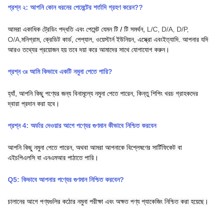
প্রশ্ন ২:
আপনি কোন ধরনের পেমেন্টের শর্তাদি গ্রহণ করেন?
?
আমরা একাধিক ট্রেডিং পদ্ধতি এবং পেমেন্ট যেমন টি / টি সমর্থন,
L/C, D/A, D/P,
O/A,
মনিগ্রাম,
ক্রেডিট কার্ড,
পেপ্যাল,
ওয়েস্টার্ন ইউনিয়ন,
এস্ক্রো
এবং
ইত্যাদি. আপনার যদি
আরও তথ্যের প্রয়োজন হয় তবে দয়া করে আমাদের সাথে যোগাযোগ করুন।
প্রশ্ন ৩ঃ
আমি কিভাবে একটি নমুনা পেতে পারি
?
হ্যাঁ, আপনি কিছু পণ্যের জন্য বিনামূল্যে নমুনা পেতে পারেন, কিন্তু শিপিং খরচ গ্রাহকদের
দ্বারা প্রদান করা হবে।
প্রশ্ন 4: অর্ডার দেওয়ার আগে পণ্যের গুণমান কীভাবে নিশ্চিত করবেন
আপনি কিছু নমুনা পেতে পারেন, অথবা আমরা আপনাকে বিশ্লেষণের সার্টিফিকেট বা
এইচপিএলসি বা এনএমআর পাঠাতে পারি।
Q
5
:
কিভাবে আপনার পণ্যের গুণমান নিশ্চিত করবেন?
চালানের আগে পণ্যগুলির কঠোর নমুনা পরীক্ষা এবং অক্ষত পণ্য প্যাকেজিং নিশ্চিত করা হয়েছে।