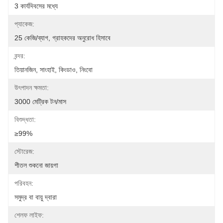
3 কার্যদিবসের মধ্যে
প্যাকেজ:
25 কেজি/ব্যাগ, গ্রাহকদের অনুরোধ হিসাবে
বন্দর:
তিয়ানজিন, সাংহাই, কিংডাও, নিংবো
উৎপাদন ক্ষমতা:
3000 মেট্রিক টন/মাস
বিশুদ্ধতা:
≥99%
স্টোরেজ:
শীতল শুকনো জায়গা
পরিবহন:
সমুদ্র বা বায়ু দ্বারা
শেলফ লাইফ: