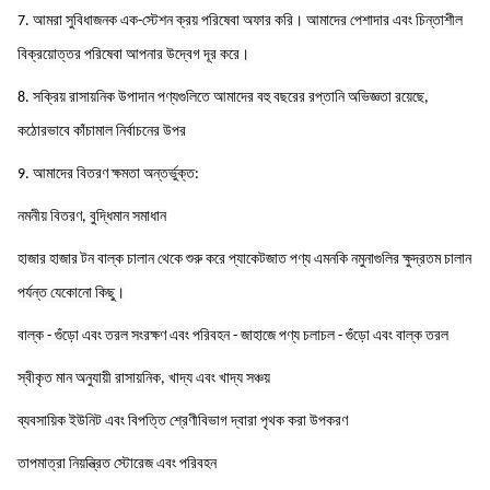
7. আমরা সুবিধাজনক এক-স্টেশন ক্রয় পরিষেবা অফার করি। আমাদের পেশাদার এবং চিন্তাশীল
বিক্রয়োত্তর পরিষেবা আপনার উদ্বেগ দূর করে।
8. সক্রিয় রাসায়নিক উপাদান পণ্যগুলিতে আমাদের বহু বছরের রপ্তানি অভিজ্ঞতা রয়েছে,
কঠোরভাবে কাঁচামাল নির্বাচনের উপর
9. আমাদের বিতরণ ক্ষমতা অন্তর্ভুক্ত:
নমনীয় বিতরণ, বুদ্ধিমান সমাধান
হাজার হাজার টন বাল্ক চালান থেকে শুরু করে প্যাকেটজাত পণ্য এমনকি নমুনাগুলির ক্ষুদ্রতম চালান
পর্যন্ত যেকোনো কিছু।
বাল্ক - গুঁড়ো এবং তরল সংরক্ষণ এবং পরিবহন - জাহাজে পণ্য চলাচল - গুঁড়ো এবং বাল্ক তরল
স্বীকৃত মান অনুযায়ী রাসায়নিক, খাদ্য এবং খাদ্য সঞ্চয়
ব্যবসায়িক ইউনিট এবং বিপত্তি শ্রেণীবিভাগ দ্বারা পৃথক করা উপকরণ
তাপমাত্রা নিয়ন্ত্রিত স্টোরেজ এবং পরিবহন