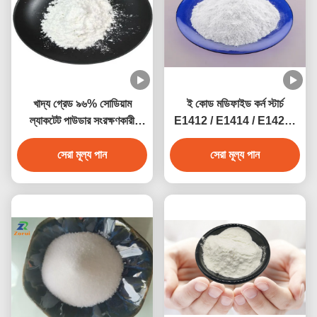
খাদ্য গ্রেড ৯৬% সোডিয়াম
ই কোড মডিফাইড কর্ন স্টার্চ
ল্যাকটেট পাউডার সংরক্ষণকারী
E1412 / E1414 / E1422 /
সোডিয়াম ২-
E1442
হাইড্রোক্সাইপ্রোপানোয়েট CAS
সেরা মূল্য পান
সেরা মূল্য পান
৮৬৭-৫৬-১