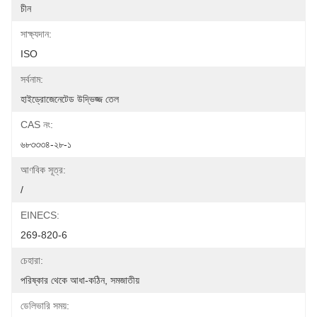
চীন
সাক্ষ্যদান:
ISO
সর্বনাম:
হাইড্রোজেনেটেড উদ্ভিজ্জ তেল
CAS নং:
৬৮৩৩৩৪-২৮-১
আণবিক সূত্র:
/
EINECS:
269-820-6
চেহারা:
পরিষ্কার থেকে আধা-কঠিন, সমজাতীয়
ডেলিভারি সময়: