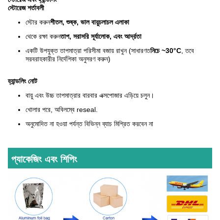
স্টোরেজ শর্তাবলী
স্টোর করুন
শীতল, শুষ্ক, ভাল বায়ুচলাচল এলাকা
থেকে রক্ষা করুন
তাপ, সরাসরি সূর্যালোক, এবং আর্দ্রতা
একটি উপযুক্ত তাপমাত্রা পরিসীমা বজায় রাখুন (সাধারণত
নিচে ~30°C
, তবে
সরবরাহকারীর নির্দেশিকা অনুসরণ করুন)
হ্যান্ডলিং নোট
বায়ু এবং উচ্চ তাপমাত্রার বারবার এক্সপোজার এড়িয়ে চলুন।
খোলার পরে, অবিলম্বে reseal.
অনুমোদিত না হওয়া পর্যন্ত বিভিন্ন ব্যাচ মিশ্রিত করবেন না
প্যাকেজিং এবং শিপিং