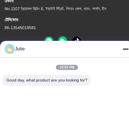
ঠিকানা
No.1107 ট্রায়ামফ বিল্ডিং 6, ইয়ংটাই স্ট্রিট, পিংচেং জেলা, দাতং, শানসি, চীন
টেলিফোন
86-13546018581
Julie
গোপনীয়তা নীতি
|
সাইট ম্যাপ
10:57 PM
চীন ভালো গুণমান খাদ্য এবং ফিড সংযোজন সরবরাহকারী। কপিরাইট © -2026 Shanxi
Zorui Biotechnology Co., Ltd. . সব সমস্ত অধিকার সংরক্ষিত।
Good day, what product are you looking for?