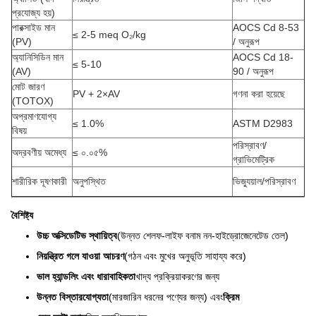
প্রযোজ্য হয়)
পারক্সাইড মান
AOCS Cd 8-53
≤ 2-5 meq O₂/kg
(PV)
/ অনুরূপ
অ্যানিসিডিন মান
AOCS Cd 18-
≤ 5-10
(AV)
90 / অনুরূপ
মোট জারণ
PV + 2×AV
গণনা করা হয়েছে
(TOTOX)
অপ্রমাণযোগ্য
≤ 1.0%
ASTM D2983
বিষয়
পরিস্রাবণ/
অদ্রবণীয় অমেধ্য
≤ ০.০৫%
গ্রাভিমেট্রিক
শারীরিক দূষণকারী
অনুপস্থিত
ভিজ্যুয়াল/পরিস্রাবণ
বৈশিষ্ট্য
উচ্চ অক্সিডেটিভ স্থায়িত্ব
(উন্নত শেলফ-লাইফ বনাম নন-হাইড্রোজেনেটেড তেল)
নিয়ন্ত্রিত গলে যাওয়া আচরণ
(গঠন এবং মুখের অনুভূতি সাহায্য করে)
ভাল হ্যান্ডলিং এবং ধারাবাহিকতা
খাদ্য প্রক্রিয়াকরণের জন্য
উন্নত বিস্তারযোগ্যতা
(মারজারিন ধরনের পণ্যের জন্য) এবং
ক্রিম