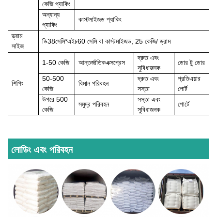
কেজি প্যাকিং
অন্যান্য
কাস্টমাইজড প্যাকিং
প্যাকিং
ড্রাম
ডি
38সেমি*
এইচ
60 সেমি বা কাস্টমাইজড, 25 কেজি/ ড্রাম
সাইজ
দ্রুত
এবং
1-50 কেজি
আন্তর্জাতিক
এক্সপ্রেস
ডোর টু ডোর
সুবিধাজনক
50-500
দ্রুত এবং
প্রতি
এয়ার
শিপিং
বিমান পরিবহন
কেজি
সস্তা
পোর্ট
উপরে
500
সস্তা এবং
সমুদ্র পরিবহন
পোর্টে
কেজি
সুবিধাজনক
লোডিং এবং পরিবহন