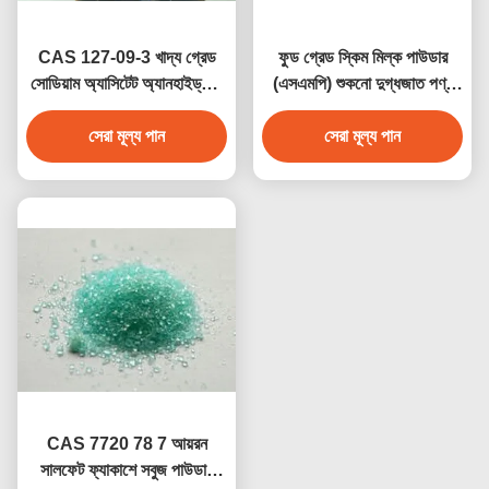
CAS 127-09-3 খাদ্য গ্রেড
ফুড গ্রেড স্কিম মিল্ক পাউডার
সোডিয়াম অ্যাসিটেট অ্যানহাইড্রাস/
(এসএমপি) শুকনো দুগ্ধজাত পণ্য
এসিটিক এসিড সোডিয়াম লবণ
স্কিমড মিল্ক পাউডার ফর ক্রিম
ইনজেকশনযোগ্য
সেরা মূল্য পান
সেরা মূল্য পান
(আশতা)
CAS 7720 78 7 আয়রন
সালফেট ফ্যাকাশে সবুজ পাউডার