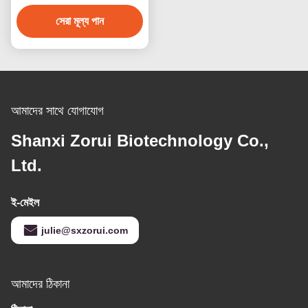
আয়রন সালফেট/ ফেরাস সালফেট
সেরা মূল্য পান
আমাদের সাথে যোগাযোগ
Shanxi Zorui Biotechnology Co.,
Ltd.
ই-মেইল
julie@sxzorui.com
আমাদের ঠিকানা