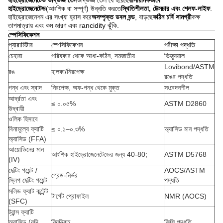
হাইড্রোজেনেটেড উদ্ভিজ্জ তেল
উদ্ভিজ্জ তেল যে হয়েছে
রাসায়নিকভাবে
হাইড্রোজেনেটেড
(আংশিক বা সম্পূর্ণ) উন্নতি করতে
স্থিতিশীলতা, টেক্সচার এবং শেলফ-লাইফ
.
হাইড্রোজেনেশন এর সংখ্যা হ্রাস করে
অসম্পৃক্ত ডবল বন্ড
, বাড়ছে
কঠিন চর্বি সামগ্রী
কক্ষ
তাপমাত্রায় এবং কম জারণ এবং rancidity ঝুঁকি.
স্পেসিফিকেশন
প্যারামিটার
স্পেসিফিকেশন
পরীক্ষা পদ্ধতি
চেহারা
পরিষ্কার থেকে আধা-কঠিন, সমজাতীয়
ভিজ্যুয়াল
Lovibond/ASTM
রঙ
হালকা/নিরপেক্ষ
রঙের পদ্ধতি
গন্ধ এবং স্বাদ
নিরপেক্ষ, অফ-গন্ধ থেকে মুক্ত
সংবেদনশীল
আর্দ্রতা এবং
≤ ০.০৫%
ASTM D2860
উদ্বায়ী
ওলিক হিসাবে
বিনামূল্যে ফ্যাটি
≤ ০.১–০.৩%
অ্যাসিড মান পদ্ধতি
অ্যাসিড (FFA)
আয়োডিনের মান
আংশিক হাইড্রোজেনেটেডের জন্য 40-80;
ASTM D5768
(IV)
মেল্টিং পয়েন্ট /
AOCS/ASTM
গ্রেড-নির্ভর
স্লিপ মেল্টিং পয়েন্ট
পদ্ধতি
সলিড ফ্যাট কন্টেন্ট
টার্গেট প্রোফাইল
NMR (AOCS)
(SFC)
ট্রান্স ফ্যাটি
অ্যাসিড (যদি
নিয়ন্ত্রিত
জিসি পদ্ধতি