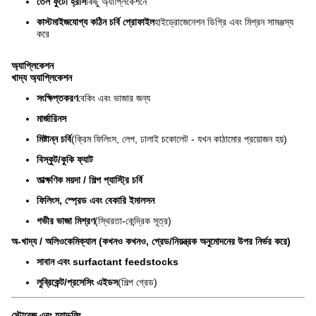
তেল ফুটো হ্রাস
কিছু অ্যাপ্লিকেশনে
কাস্টমাইজযোগ্য কঠিন চর্বি প্রোফাইল
হাইড্রোজেনেশন ডিগ্রি এবং মিশ্রন সামঞ্জস্য
করে
অ্যাপ্লিকেশন
খাদ্য অ্যাপ্লিকেশন
সংক্ষিপ্তকরণ
বেকিং এবং ভাজার জন্য
মার্জারিনস
মিষ্টান্ন চর্বি
(ক্রিম ফিলিংস, লেপ, ঢালাই চকোলেট - যখন কাঠামোর প্রয়োজন হয়)
বিস্কুট/কুকি ফ্যাট
তাত্ক্ষণিক ময়দা / শিল্প প্যাস্ট্রি চর্বি
ফিলিংস, স্প্রেড এবং বেকারি ইমালসন
গভীর ভাজা মিশ্রণ
(স্থিরতা-কেন্দ্রিক সূত্র)
অ-খাদ্য / অলিওকেমিক্যাল (কখনও কখনও, গ্রেড/নিয়ন্ত্রক অনুমোদনের উপর নির্ভর করে)
সাবান এবং surfactant feedstocks
লুব্রিকেন্ট/প্রসেসিং এইডস
(শিল্প গ্রেড)
স্টোরেজ এবং হ্যান্ডলিং