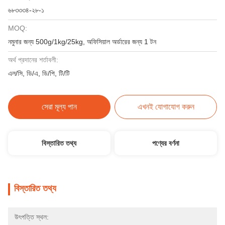
৬৮৩৩৩৪-২৮-১
MOQ:
নমুনার জন্য 500g/1kg/25kg, অফিসিয়াল অর্ডারের জন্য 1 টন
অর্থ প্রদানের শর্তাবলী:
এল/সি, ডি/এ, ডি/পি, টি/টি
সেরা মূল্য পান
এখনই যোগাযোগ করুন
বিস্তারিত তথ্য
পণ্যের বর্ণনা
বিস্তারিত তথ্য
উৎপত্তি স্থল: