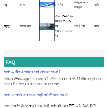
বিমানবন্দর থেকে
বায়ু
প্লেনে
3-7 দিন
অর্ডার
বিমানবন্দর
এশিয়া: 15-20 দিন
ইউরোপ: 25-35
সমুদ্র
জাহাজ দ্বারা
দিন
পোর্ট টু পোর্ট
অর্ডার
আমেরিকা: 30-40
দিন
FAQ
প্রশ্ন 1: কীভাবে আমাদের সাথে যোগাযোগ করবেন
?
আমাদের Whatsapp বা এস
আমাদের ই-মেইল শেষ করুন, আপনি 24 ঘন্টার মধ্যে উত্তর
পাবেন।
বিনা দ্বিধায় আমাদের সাথে যোগাযোগ করুন.
প্রশ্ন ২:
আপনি কোন ধরনের পেমেন্ট শর্তাবলী গ্রহণ করেন
?
আমরা একাধিক ট্রেডিং পদ্ধতি এবং পেমেন্ট সমর্থন করি যেমন T/T,
L/C, D/A, D/P,