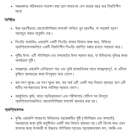
সঞ্চয়কালঃ সঠিকভাবে সংরক্ষণ করা হলে সাধারণত বেশ কয়েক বছর ধরে স্থিতিশীল
থাকে
বৈশিষ্ট্যঃ
উচ্চ দ্রবণীয়তাঃ মোনোপটাসিয়াম ফসফেট পানিতে খুব দ্রবণীয়, যা সহজেই দ্রবণ
প্রস্তুত করার অনুমতি দেয়।
পিএইচ বাফারিংঃ এমকেপি একটি পিএইচ বাফার হিসাবে কাজ করে, বিভিন্ন
অ্যাপ্লিকেশনগুলিতে একটি স্থিতিশীল পিএইচ ব্যাপ্তি বজায় রাখতে সহায়তা করে।
পুষ্টির উৎস: এটি পটাসিয়াম এবং ফসফেটের উৎস প্রদান করে, যা উদ্ভিদের বৃদ্ধির জন্য
অপরিহার্য পুষ্টি।
সামঞ্জস্যঃ এমকেপি বেশিরভাগ সার এবং কৃষি রাসায়নিকের সাথে সামঞ্জস্যপূর্ণ, যা এটিকে
কৃষিতে ব্যবহারের জন্য উপযুক্ত করে তোলে।
কম লবণ সূচকঃ এর লবণ সূচক কম, যার অর্থ এটি একটি সার হিসাবে ব্যবহৃত হলে এটি
মাটির লবণাক্ততার উপর সর্বনিম্ন প্রভাব ফেলে।
বহুমুখিতাঃ কৃষি, খাদ্য প্রক্রিয়াকরণ এবং পরীক্ষাগার সেটিংস সহ বিস্তৃত
অ্যাপ্লিকেশনগুলিতে মোনোপটাসিয়াম ফসফেট ব্যবহার করা হয়।
অ্যাপ্লিকেশনঃ
কৃষিঃ এমকেপি সাধারণত উদ্ভিদের প্রয়োজনীয় পুষ্টি (পটাসিয়াম এবং ফসফেট)
সরবরাহের জন্য কৃষি অনুশীলনে একটি সার হিসাবে ব্যবহৃত হয়।এটি বিশেষ করে এমন
ফসলের জন্য উপকারী যা উচ্চতর পটাসিয়াম স্তরের প্রয়োজনযেমন ফল, সবজি এবং