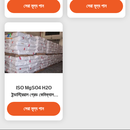
সেরা মূল্য পান
সেরা মূল্য পান
ISO MgSO4 H2O
ইন্ডাস্ট্রিয়াল গ্রেড কেমিক্যালস
ম্যাগনেসিয়াম সালফেটস
মনোহাইড্রেট CAS 14168-73-
সেরা মূল্য পান
1