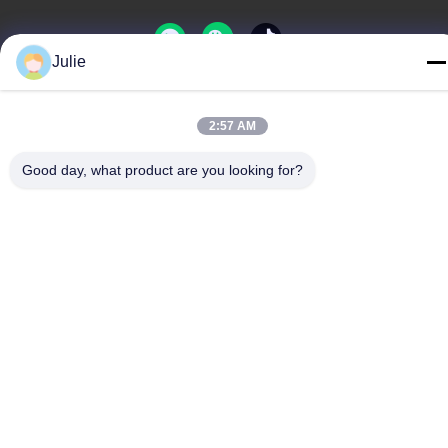
Julie
গোপনীয়তা নীতি
|
সাইট ম্যাপ
2:57 AM
চীন ভালো গুণমান খাদ্য এবং ফিড সংযোজন সরবরাহকারী। কপিরাইট © -2026 Shanxi
Zorui Biotechnology Co., Ltd. . সব সমস্ত অধিকার সংরক্ষিত।
Good day, what product are you looking for?