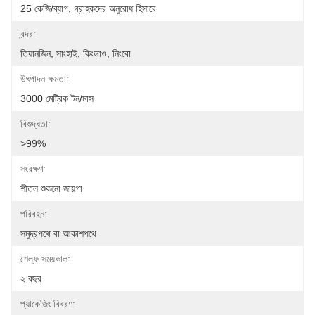
25 কেজি/ব্যাগ, গ্রাহকদের অনুরোধ হিসাবে
বন্দর:
তিয়ানজিন, সাংহাই, কিংডাও, নিংবো
উৎপাদন ক্ষমতা:
3000 মেট্রিক টন/মাস
বিশুদ্ধতা:
>99%
সংরক্ষণ:
শীতল শুকনো জায়গা
পরিবহন:
সমুদ্রপথে বা আকাশপথে
শেল্ফ সময়কাল:
২ বছর
প্যাকেজিং বিবরণ: