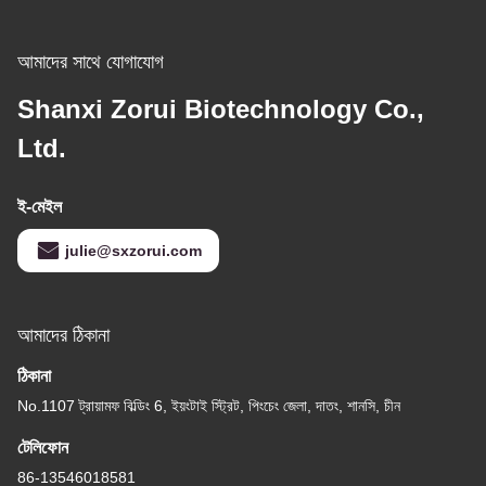
আমাদের সাথে যোগাযোগ
Shanxi Zorui Biotechnology Co.,
Ltd.
ই-মেইল
julie@sxzorui.com
আমাদের ঠিকানা
ঠিকানা
No.1107 ট্রায়ামফ বিল্ডিং 6, ইয়ংটাই স্ট্রিট, পিংচেং জেলা, দাতং, শানসি, চীন
টেলিফোন
86-13546018581