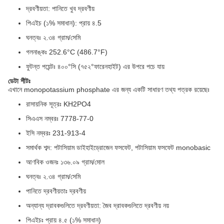
দ্রবণীয়তা: পানিতে খুব দ্রবণীয়
পিএইচ (১% সমাধান): প্রায় ৪.5
ঘনত্বঃ ২.৩৪ গ্রাম/সেমি
গলনাঙ্কঃ 252.6°C (486.7°F)
ফুটন্ত পয়েন্টঃ ৪০০°সি (৭৫২°ফারেনহাইট) এর উপরে পচে যায়
ডেটা শীটঃ
এখানে monopotassium phosphate এর জন্য একটি সাধারণ তথ্য পত্রক রয়েছেঃ
রাসায়নিক সূত্রঃ KH2PO4
সিএএস নম্বরঃ 7778-77-0
ইসি নম্বরঃ 231-913-4
সমার্থক শব্দ: পটাসিয়াম ডাইহাইড্রোজেন ফসফেট, পটাসিয়াম ফসফেট monobasic
আণবিক ওজনঃ ১৩৬.০৯ গ্রাম/মোল
ঘনত্বঃ ২.৩৪ গ্রাম/সেমি
পানিতে দ্রবণীয়তাঃ দ্রবণীয়
অন্যান্য দ্রাবকগুলিতে দ্রবণীয়তা: জৈব দ্রাবকগুলিতে দ্রবণীয় নয়
পিএইচঃ প্রায় ৪.৫ (১% সমাধান)