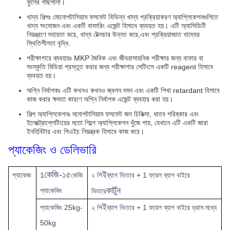
ফুলের গাছপালা।
খাদ্য শিল্পঃ মোনোপটাসিয়াম ফসফেট বিভিন্ন খাদ্য প্রক্রিয়াকরণ অ্যাপ্লিকেশনগুলিতে
খাদ্য সংযোজন এবং একটি বাফারিং এজেন্ট হিসাবে ব্যবহৃত হয়। এটি অ্যাসিডিটি
নিয়ন্ত্রণে সহায়তা করে, খাদ্য টেক্সচার উন্নত করে,এবং প্রক্রিয়াজাত খাদ্যের
স্থিতিশীলতা বৃদ্ধি.
পরীক্ষাগারে ব্যবহারঃ MKP জৈবিক এবং জীবরাসায়নিক পরীক্ষার জন্য বাফার বা
সংস্কৃতি মিডিয়া প্রস্তুত করার জন্য পরীক্ষাগার সেটিংসে একটি reagent হিসাবে
ব্যবহৃত হয়।
অগ্নি নির্বাপকঃ এটি কখনও কখনও জ্বলন দমন এবং একটি শিখা retardant হিসাবে
কাজ করার ক্ষমতা কারণে অগ্নি নির্বাপক এজেন্ট ব্যবহার করা হয়।
শিল্প অ্যাপ্লিকেশনঃ মনোপটাসিয়াম ফসফেট জল চিকিত্সা, ধাতব পরিষ্কার এবং
ইলেক্ট্রোপ্লেটিংয়ের মতো শিল্পে অ্যাপ্লিকেশন খুঁজে পায়, যেখানে এটি একটি জারা
ইনহিবিটার এবং পিএইচ নিয়ন্ত্রক হিসাবে কাজ করে।
প্যাকেজিং ও ডেলিভারি
কেজি-১৫
ই
প্যাকেজ
1
কেজি
২ পি
ব্যাগ ভিতরে + 1 ফয়েল ব্যাগ বাইরে
কার্টুন
প্যাকেজিং
ভিতরে
ই
প্যাকেজিং 25kg-
২ পি
ব্যাগ ভিতরে + 1 ফয়েল ব্যাগ বাইরে ড্রাম মধ্যে
50kg