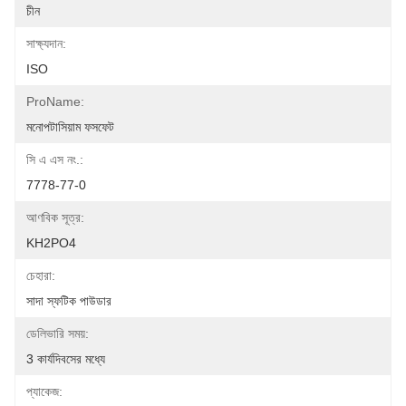
চীন
সাক্ষ্যদান:
ISO
ProName:
মনোপটাসিয়াম ফসফেট
সি এ এস নং.:
7778-77-0
আণবিক সূত্র:
KH2PO4
চেহারা:
সাদা স্ফটিক পাউডার
ডেলিভারি সময়:
3 কার্যদিবসের মধ্যে
প্যাকেজ: