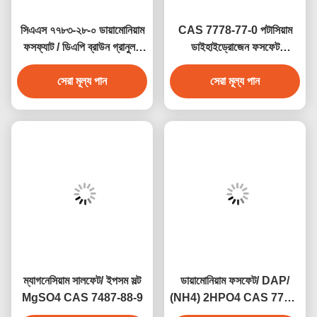
সিএএস ৭৭৮৩-২৮-০ ডায়ামোনিয়াম
CAS 7778-77-0 পটাসিয়াম
ফসফ্যাট / ডিএপি ব্রাউন গ্রানুলস
ডাইহাইড্রোজেন ফসফেট
ফার্টিলাইজার এনপিকে ১৮-৪৬-০
KH2PO4 পটাসিয়াম অর্থোফসফেট
সেরা মূল্য পান
২১-৫৩-০
সেরা মূল্য পান
E340ii
ম্যাগনেসিয়াম সালফেট/ ইপসম সল্ট
ডায়ামোনিয়াম ফসফেট/ DAP/
MgSO4 CAS 7487-88-9
(NH4) 2HPO4 CAS 7783-
28-0