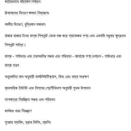
কঠোরভাবে কাঁচামাল নির্বাচন
9আমাদের বিতরণ ক্ষমতা নিম্নরূপঃ
নমনীয় বিতরণ, বুদ্ধিমান সমাধান
হাজার হাজার টনের বাল্ক শিপমেন্ট থেকে শুরু করে প্যাকেজড পণ্য এবং এমনকি নমুনার ক্ষুদ্রতম 
শিপমেন্ট পর্যন্ত।
বাল্ক - পাউডার এবং তরলগুলির সঞ্চয় এবং পরিবহন - জাহাজে পণ্য চলাচল - পাউডার এবং 
বাল্ক তরল
অনুমোদিত মান অনুযায়ী ফার্মাসিউটিক্যাল, ফিড এবং খাদ্য সংরক্ষণ
ব্যবসায়িক ইউনিট এবং বিপদের শ্রেণীবিভাগ অনুযায়ী পৃথক উপাদান
তাপমাত্রা নিয়ন্ত্রিত সঞ্চয় এবং পরিবহন
কার্যকর খরচ নিয়ন্ত্রণ
পুনরায় প্যাকিং, ড্রাম ফিলিং, ব্যাগিং