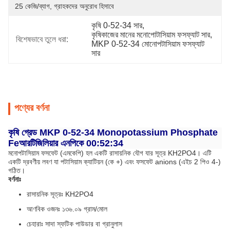
25 কেজি/ব্যাগ, গ্রাহকদের অনুরোধ হিসাবে
কৃষি 0-52-34 সার
, 
কৃষিকাজের মানের মনোপোটাসিয়াম ফসফ্যাট সার
, 
বিশেষভাবে তুলে ধরা:
MKP 0-52-34 মোনোপটাসিয়াম ফসফ্যাট 
সার
পণ্যের বর্ণনা
কৃষি গ্রেড MKP 0-52-34 Monopotassium Phosphate
Fe
আরটিজিলিয়ার এনপিকে 00:52:34
মনোপটাসিয়াম ফসফেট (এমকেপি) হল একটি রাসায়নিক যৌগ যার সূত্র KH2PO4। এটি
একটি দ্রবণীয় লবণ যা পটাসিয়াম ক্যাটিয়ন (কে +) এবং ফসফেট anions (এইচ 2 পিও 4-)
গঠিত।
বর্ণনাঃ
রাসায়নিক সূত্রঃ KH2PO4
আণবিক ওজনঃ ১৩৬.০৯ গ্রাম/মোল
চেহারাঃ সাদা স্ফটিক পাউডার বা গ্রানুলাস