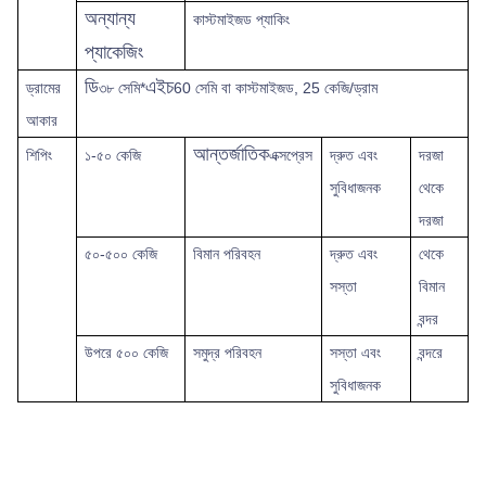
অন্যান্য
কাস্টমাইজড প্যাকিং
প্যাকেজিং
ডি
এইচ
ড্রামের
৩৮ সেমি*
60 সেমি বা কাস্টমাইজড, 25 কেজি/ড্রাম
আকার
আন্তর্জাতিক
শিপিং
১-৫০ কেজি
এক্সপ্রেস
দ্রুত
এবং
দরজা
সুবিধাজনক
থেকে
দরজা
৫০-৫০০ কেজি
বিমান পরিবহন
দ্রুত এবং
থেকে
সস্তা
বিমান
বন্দর
উপরে
৫০০ কেজি
সমুদ্র পরিবহন
সস্তা এবং
বন্দরে
সুবিধাজনক