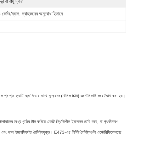
দ্র বা বায়ু দ্বারা
 কেজি/ব্যাগ, গ্রাহকদের অনুরোধ হিসাবে
কে প্রাপ্ত ফ্যাটি অ্যাসিডের সাথে সুক্রোজ (টেবিল চিনি) এস্টেরিফাই করে তৈরি করা হয়।
দানের মধ্যে পৃষ্ঠের টান কমিয়ে একটি স্থিতিশীল ইমালসন তৈরি করে, যা পৃথকীকরণ
় এবং ভাল ইমালসিফাইং বৈশিষ্ট্যযুক্ত। E473-এর নির্দিষ্ট বৈশিষ্ট্যগুলি এস্টেরিফিকেশনের