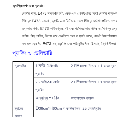
অ্যাপ্লিকেশন এবং ব্যবহার:
বেকারি পণ্য: E473 সাধারণত রুটি, কেক এবং পেস্ট্রিগুলির মতো বেকারি পণ্যগু
মিষ্টান্ন: E473 চকলেট, ক্যান্ডি এবং ফিলিংয়ের মতো মিষ্টান্ন আইটেমগুলিতে পাও
দুগ্ধজাত পণ্য: E473 আইসক্রিম, দই এবং প্রক্রিয়াজাত পনির সহ বিভিন্ন দুগ্ধজ
পানীয়: কিছু পানীয়, বিশেষ করে যেগুলিতে তেল বা ফ্যাট থাকে, সেগুলি ইমালসি
সস এবং ড্রেসিং: E473 সস, ড্রেসিং এবং কন্ডিমেন্টগুলিতে টেক্সচার, স্থিতিশী
প্যাকিং ও ডেলিভারি
কেজি-15
E
প্যাকেজিং
1
কেজি
2 P
ব্যাগের ভিতরে + 1 ফয়েল ব্যাগ
প্যাকিং
E
25 কেজি-50 কেজি
2 P
ব্যাগের ভিতরে + 1 ফয়েল ব্যাগ
প্যাকিং
অন্যান্য প্যাকিং
কাস্টমাইজড প্যাকিং
D
H
ড্রামের
38cm*
60cm বা কাস্টমাইজড, 25 কেজি/ড্রাম
আকার