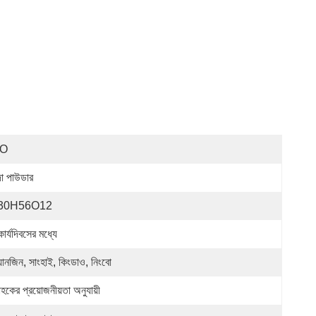
SO
দা পাউডার
30H56O12
ার্যদিবসের মধ্যে
য়ানজিন, সাংহাই, কিংডাও, নিংবো
াহকের প্রয়োজনীয়তা অনুযায়ী