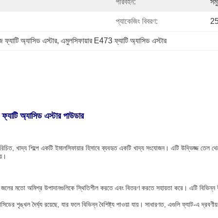
পরিবহন:
সমু
প্যাকেজিং বিবরণ:
25
জ ফ্যাটি অ্যাসিড এস্টার
, 
এমুলসিফায়ার E473 ফ্যাটি অ্যাসিড এস্টার
যাটি অ্যাসিড এস্টার পাউডার
রিচিত, খাদ্য শিল্পে একটি ইমালসিফায়ার হিসাবে ব্যবহৃত একটি খাদ্য সংযোজন। এটি উদ্ভিজ্জ তেল থে
য়।
 জলের মতো অমিশ্র উপাদানগুলিকে স্থিতিশীল করতে এবং বিতরণ করতে সহায়তা করে। এটি বিভিন্ন উপা
িডের শৃঙ্খল দৈর্ঘ্য রয়েছে, যার ফলে বিভিন্ন বৈশিষ্ট্য পাওয়া যায়। সাধারণত, এগুলি ফ্যাট-এ দ্রবণীয