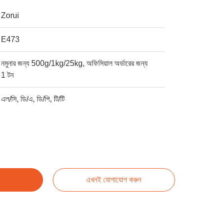
Zorui
E473
নমুনার জন্য 500g/1kg/25kg, অফিসিয়াল অর্ডারের জন্য
1 টন
এল/সি, ডি/এ, ডি/পি, টি/টি
এখনই যোগাযোগ করুন