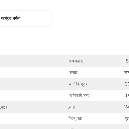
পণ্যের বর্ণনা
সাক্ষ্যদান:
I
চেহারা:
সা
আণবিক সূত্র:
C
ডেলিভারি সময়:
3 ক
িসাবে
বন্দর:
তি
বিশুদ্ধতা:
গ্র