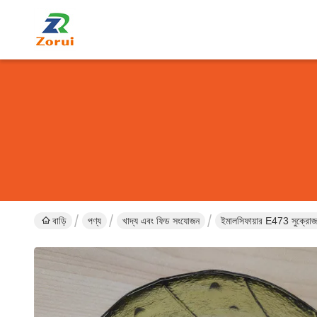
বাড়ি
পণ্য
খাদ্য এবং ফিড সংযোজন
ইমালসিফায়ার E473 সুক্রো