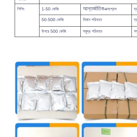
আন্তর্জাতিক
শিপিং
1-50 কেজি
এক্সপ্রেস
দ্
50-500 কেজি
বিমান পরিবহন
দ্
উপরে
500 কেজি
সমুদ্র পরিবহন
স