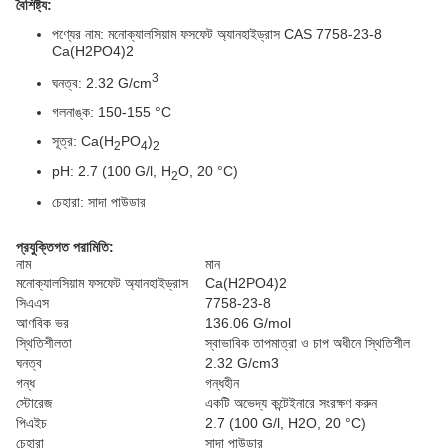
বৈশিষ্ট্য:
পণ্যের নাম: মনোক্যালসিয়াম ফসফেট অ্যানহাইড্রাস CAS 7758-23-8
Ca(H2PO4)2
3
ঘনত্ব: 2.32 G/cm
গলনাঙ্ক: 150-155 °C
সূত্র: Ca(H
PO
)
2
4
2
pH: 2.7 (100 G/l, H
O, 20 °C)
2
চেহারা: সাদা পাউডার
প্রযুক্তিগত পরামিতি:
নাম
মান
মনোক্যালসিয়াম ফসফেট অ্যানহাইড্রাস
Ca(H2PO4)2
সিএএস
7758-23-8
আণবিক ভর
136.06 G/mol
স্থিতিশীলতা
স্বাভাবিক তাপমাত্রা ও চাপ অধীনে স্থিতিশীল
ঘনত্ব
2.32 G/cm3
গন্ধ
গন্ধহীন
স্টোরেজ
একটি অভেদ্য কন্টেইনারে সংরক্ষণ করুন
পিএইচ
2.7 (100 G/l, H2O, 20 °C)
চেহারা
সাদা পাউডার