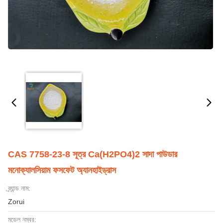
CAS 7758-23-8 সূত্র Ca(H2PO4)2 সাদা পাউডার
মনোক্যালসিয়াম ফসফেট অ্যানহাইড্রাস
ব্র্যান্ড নাম:
Zorui
মডেল নম্বর: