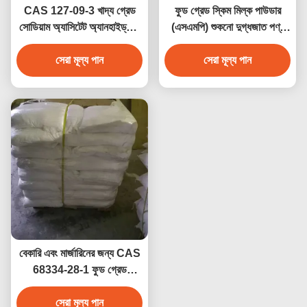
CAS 127-09-3 খাদ্য গ্রেড
ফুড গ্রেড স্কিম মিল্ক পাউডার
সোডিয়াম অ্যাসিটেট অ্যানহাইড্রাস/
(এসএমপি) শুকনো দুগ্ধজাত পণ্য
এসিটিক এসিড সোডিয়াম লবণ
স্কিমড মিল্ক পাউডার ফর ক্রিম
ইনজেকশনযোগ্য
সেরা মূল্য পান
সেরা মূল্য পান
(আশতা)
বেকারি এবং মার্জারিনের জন্য CAS
68334-28-1 ফুড গ্রেড
হাইড্রোজেনেটেড ভেজিটেবল অয়েল
সেরা মূল্য পান
(HVO)