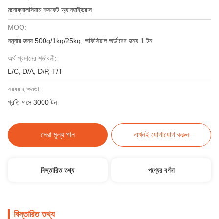
মনোক্যালসিয়াম ফসফেট অ্যানহাইড্রাস
MOQ:
নমুনার জন্য 500g/1kg/25kg, অফিসিয়াল অর্ডারের জন্য 1 টন
অর্থ প্রদানের শর্তাবলী:
L/C, D/A, D/P, T/T
সরবরাহ ক্ষমতা:
প্রতি মাসে 3000 টন
সেরা মূল্য পান
এখনই যোগাযোগ করুন
বিস্তারিত তথ্য
পণ্যের বর্ণনা
বিস্তারিত তথ্য