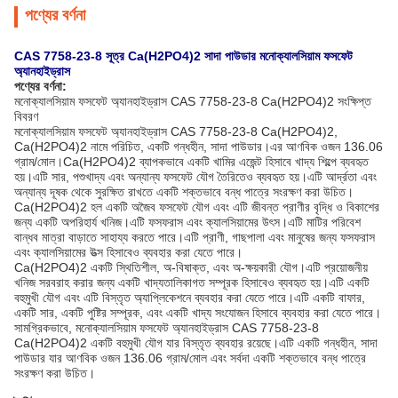
পণ্যের বর্ণনা
CAS 7758-23-8 সূত্র Ca(H2PO4)2 সাদা পাউডার মনোক্যালসিয়াম ফসফেট
অ্যানহাইড্রাস
পণ্যের বর্ণনা:
মনোক্যালসিয়াম ফসফেট অ্যানহাইড্রাস CAS 7758-23-8 Ca(H2PO4)2 সংক্ষিপ্ত
বিবরণ
মনোক্যালসিয়াম ফসফেট অ্যানহাইড্রাস CAS 7758-23-8 Ca(H2PO4)2,
Ca(H2PO4)2 নামে পরিচিত, একটি গন্ধহীন, সাদা পাউডার।এর আণবিক ওজন 136.06
গ্রাম/মোল।Ca(H2PO4)2 ব্যাপকভাবে একটি খামির এজেন্ট হিসাবে খাদ্য শিল্পে ব্যবহৃত
হয়।এটি সার, পশুখাদ্য এবং অন্যান্য ফসফেট যৌগ তৈরিতেও ব্যবহৃত হয়।এটি আর্দ্রতা এবং
অন্যান্য দূষক থেকে সুরক্ষিত রাখতে একটি শক্তভাবে বন্ধ পাত্রে সংরক্ষণ করা উচিত।
Ca(H2PO4)2 হল একটি অজৈব ফসফেট যৌগ এবং এটি জীবন্ত প্রাণীর বৃদ্ধি ও বিকাশের
জন্য একটি অপরিহার্য খনিজ।এটি ফসফরাস এবং ক্যালসিয়ামের উৎস।এটি মাটির পরিবেশ
বান্ধব মাত্রা বাড়াতে সাহায্য করতে পারে।এটি প্রাণী, গাছপালা এবং মানুষের জন্য ফসফরাস
এবং ক্যালসিয়ামের উত্স হিসাবেও ব্যবহার করা যেতে পারে।
Ca(H2PO4)2 একটি স্থিতিশীল, অ-বিষাক্ত, এবং অ-ক্ষয়কারী যৌগ।এটি প্রয়োজনীয়
খনিজ সরবরাহ করার জন্য একটি খাদ্যতালিকাগত সম্পূরক হিসাবেও ব্যবহৃত হয়।এটি একটি
বহুমুখী যৌগ এবং এটি বিস্তৃত অ্যাপ্লিকেশনে ব্যবহার করা যেতে পারে।এটি একটি বাফার,
একটি সার, একটি পুষ্টির সম্পূরক, এবং একটি খাদ্য সংযোজন হিসাবে ব্যবহার করা যেতে পারে।
সামগ্রিকভাবে, মনোক্যালসিয়াম ফসফেট অ্যানহাইড্রাস CAS 7758-23-8
Ca(H2PO4)2 একটি বহুমুখী যৌগ যার বিস্তৃত ব্যবহার রয়েছে।এটি একটি গন্ধহীন, সাদা
পাউডার যার আণবিক ওজন 136.06 গ্রাম/মোল এবং সর্বদা একটি শক্তভাবে বন্ধ পাত্রে
সংরক্ষণ করা উচিত।