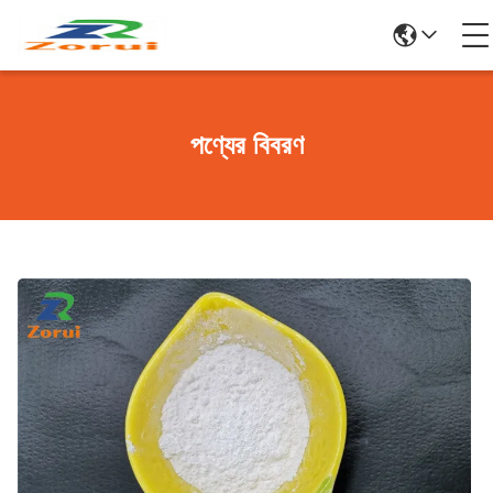
পণ্যের বিবরণ