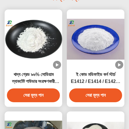
খাদ্য গ্রেড ৯৬% সোডিয়াম
ই কোড মডিফাইড কর্ন স্টার্চ
ল্যাকটেট পাউডার সংরক্ষণকারী
E1412 / E1414 / E1422 /
সোডিয়াম ২-
E1442
হাইড্রোক্সাইপ্রোপানোয়েট CAS
সেরা মূল্য পান
সেরা মূল্য পান
৮৬৭-৫৬-১