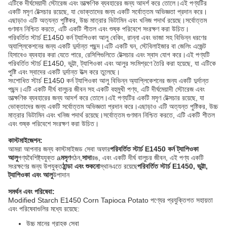
এটিকে দীর্ঘমেয়াদী স্টোরেজ এবং তাত্ক্ষণিক ব্যবহারের জন্য আদর্শ করে তোলে।এই পণ্যটির
একটি মসৃণ টেক্সচার রয়েছে, যা ভোক্তাদের জন্য একটি সর্বোত্তম অভিজ্ঞতা প্রদান করে।
এছাড়াও এটি অত্যন্ত পুষ্টিকর, উচ্চ মাত্রার ভিটামিন এবং খনিজ পদার্থ রয়েছে।সর্বোত্তম
গুণমান নিশ্চিত করতে, এটি একটি শীতল এবং শুষ্ক পরিবেশে সংরক্ষণ করা উচিত।
পরিবর্তিত স্টার্চ E1450 কর্ন ট্যাপিওকা আলু বেকিং, রান্না এবং ভাজা সহ বিভিন্ন ধরণের
অ্যাপ্লিকেশনের জন্য একটি দুর্দান্ত পছন্দ।এটি একটি ঘন, স্টেবিলাইজার বা জেলিং এজেন্ট
হিসাবেও ব্যবহার করা যেতে পারে, রেসিপিগুলিতে টেক্সচার এবং স্বাদ যোগ করে।এই পণ্যটি
পরিবর্তিত স্টার্চ E1450, ভুট্টা, ট্যাপিওকা এবং আলুর সংমিশ্রণে তৈরি করা হয়েছে, যা এটিকে
পুষ্টি এবং স্বাদের একটি দুর্দান্ত উত্স করে তুলেছে।
সংশোধিত স্টার্চ E1450 কর্ন ট্যাপিওকা আলু বিভিন্ন অ্যাপ্লিকেশনের জন্য একটি দুর্দান্ত
পছন্দ।এটি একটি দীর্ঘ বালুচর জীবন সহ একটি বহুমুখী পণ্য, এটি দীর্ঘমেয়াদী স্টোরেজ এবং
তাত্ক্ষণিক ব্যবহারের জন্য আদর্শ করে তোলে।এই পণ্যটির একটি মসৃণ টেক্সচার রয়েছে, যা
ভোক্তাদের জন্য একটি সর্বোত্তম অভিজ্ঞতা প্রদান করে।এছাড়াও এটি অত্যন্ত পুষ্টিকর, উচ্চ
মাত্রার ভিটামিন এবং খনিজ পদার্থ রয়েছে।সর্বোত্তম গুণমান নিশ্চিত করতে, এটি একটি শীতল
এবং শুষ্ক পরিবেশে সংরক্ষণ করা উচিত।
কাস্টমাইজেশন:
আমরা আপনার জন্য কাস্টমাইজড সেবা অফার
পরিবর্তিত স্টার্চ E1450 কর্ন ট্যাপিওকা
আলু
পণ্যবৈশিষ্ট্যযুক্ত a
মসৃণ
গঠন,
সাদা
রঙ, এবং একটি দীর্ঘ বালুচর জীবন, এই পণ্য একটি
সংরক্ষণের জন্য উপযুক্ত
ঠান্ডা এবং শুকনো
স্থানএতে রয়েছে
পরিবর্তিত স্টার্চ E1450, ভুট্টা,
ট্যাপিওকা এবং আলু
উপাদান
সমর্থন এবং পরিষেবা:
Modified Starch E1450 Corn Tapioca Potato পণ্যের প্রযুক্তিগত সহায়তা
এবং পরিষেবাগুলির মধ্যে রয়েছে:
উচ্চ মানের গ্রাহক সেবা