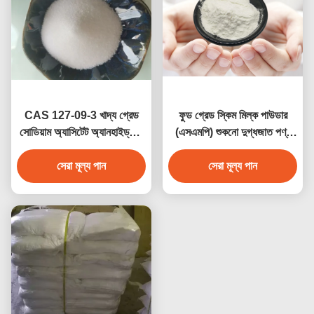
CAS 127-09-3 খাদ্য গ্রেড
ফুড গ্রেড স্কিম মিল্ক পাউডার
সোডিয়াম অ্যাসিটেট অ্যানহাইড্রাস/
(এসএমপি) শুকনো দুগ্ধজাত পণ্য
এসিটিক এসিড সোডিয়াম লবণ
স্কিমড মিল্ক পাউডার ফর ক্রিম
ইনজেকশনযোগ্য
সেরা মূল্য পান
সেরা মূল্য পান
(আশতা)