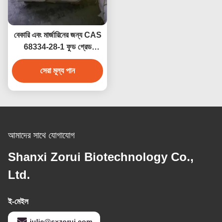
বেকারি এবং মার্জারিনের জন্য CAS
68334-28-1 ফুড গ্রেড
হাইড্রোজেনেটেড ভেজিটেবল অয়েল
সেরা মূল্য পান
(HVO)
আমাদের সাথে যোগাযোগ
Shanxi Zorui Biotechnology Co.,
Ltd.
ই-মেইল
julie@sxzorui.com