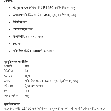
বৈশিষ্ট্য:
পণ্যের নাম:
পরিবর্তিত স্টার্চ E1450 কর্ন ট্যাপিওকা আলু
উপকরণ:
পরিবর্তিত স্টার্চ E1450, ভুট্টা, ট্যাপিওকা, আলু
ভিটামিন:
উচ্চ
শেলফ লাইফ:
লম্বা
সঞ্চয়স্থান:
ঠান্ডা এবং শুকনো
রঙ:
সাদা
পরিবর্তিত স্টার্চ E1450:
উচ্চ গুনসম্পন্ন
প্রযুক্তিগত পরামিতি:
গুণাবলী
মান
ভিটামিন
উচ্চ
টেক্সচার
মসৃণ
উপাদান
পরিবর্তিত স্টার্চ E1450, ভুট্টা, ট্যাপিওকা, আলু
স্টোরেজ
ঠান্ডা এবং শুকনো
রঙ
সাদা
শেলফ লাইফ
লম্বা
অ্যাপ্লিকেশন:
সংশোধিত স্টার্চ E1450 কর্ন ট্যাপিওকা আলু একটি বহুমুখী পণ্য যা দীর্ঘ শেল্ফ লাইফের সাথে