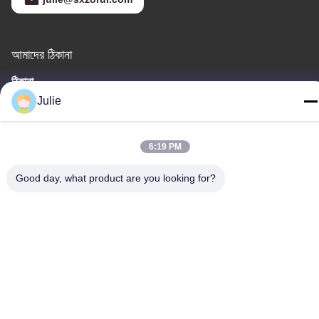
আমাদের ঠিকানা
ঠিকানা
Julie
No.1107 ট্রায়ামফ বিল্ডিং 6, ইয়ংটাই স্ট্রিট, পিংচেং জেলা, দাতং, শানসি, চীন
টেলিফোন
6:19 PM
86-13546018581
Good day, what product are you looking for?
গোপনীয়তা নীতি
|
সাইট ম্যাপ
চীন ভালো গুণমান খাদ্য এবং ফিড সংযোজন সরবরাহকারী। কপিরাইট © -2026 Shanxi
Zorui Biotechnology Co., Ltd. . সব সমস্ত অধিকার সংরক্ষিত।