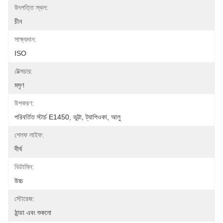
উৎপত্তি স্থল:
চীন
সাক্ষ্যদান:
ISO
টেক্সচার:
মসৃণ
উপকরণ:
পরিবর্তিত স্টার্চ E1450, ভুট্টা, ট্যাপিওকা, আলু
শেলফ লাইফ:
দীর্ঘ
ভিটামিন:
উচ্চ
স্টোরেজ:
ঠান্ডা এবং শুকনো