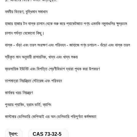
নমনীয় বিতরণ, বুদ্ধিমান সমাধান
হাজার হাজার টন বাল্ক চালান থেকে শুরু করে প্যাকেটজাত পণ্য এমনকি নমুনাগুলির ক্ষুদ্রতম 
চালান পর্যন্ত যেকোনো কিছু।
বাল্ক - গুঁড়া এবং তরল সংরক্ষণ এবং পরিবহন - জাহাজে পণ্য চলাচল - গুঁড়ো এবং বাল্ক তরল
স্বীকৃত মান অনুযায়ী রাসায়নিক, খাদ্য এবং খাদ্য সঞ্চয়
ব্যবসায়িক ইউনিট এবং বিপত্তি শ্রেণীবিভাগ দ্বারা পৃথক করা উপকরণ
তাপমাত্রা নিয়ন্ত্রিত স্টোরেজ এবং পরিবহন
কার্যকর খরচ নিয়ন্ত্রণ
পুনরায় প্যাকিং, ড্রাম ভর্তি, ব্যাগিং
কাস্টমার ডেলিভারি কেপিআই এর অন ডেলিভারি পরিপূর্ণতা কর্মক্ষমতা
ট্যাগ:
CAS 73-32-5