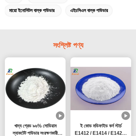
মায়ো ইনোসিটল বাল্ক পাউডার
এইচসিএল বাল্ক পাউডার
সংশ্লিষ্ট পণ্য
খাদ্য গ্রেড ৯৬% সোডিয়াম
ই কোড মডিফাইড কর্ন স্টার্চ
ল্যাকটেট পাউডার সংরক্ষণকারী
E1412 / E1414 / E1422 /