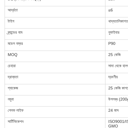
আর্দ্রতা
≤6
টাইপ
খাদ্যতালিকাগত
ব্র্যান্ডের নাম
নুফাইবার
মডেল নম্বর
P90
MOQ
25 কেজি
চেহারা
সাদা থেকে হালকা
দ্রাব্যতা
দ্রবণীয়
প্যাকেজ
25 কেজি কাগজ
নমুনা
উপলব্ধ (20
শেলফ লাইফ
24 মাস
সার্টিফিকেশন
ISO9001/
GMO