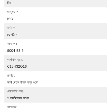
চীন
সাক্ষ্যদান:
ISO
সর্বনাম:
ডেক্সট্রিন
কাস নং।:
9004-53-9
আণবিক সূত্র:
C18H32O16
চেহারা:
সাদা থেকে হালকা হলুদ গুঁড়ো
ডেলিভারি সময়:
3 কার্যদিবসের মধ্যে
প্যাকেজ: