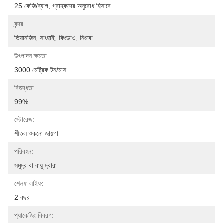
25 কেজি/ব্যাগ, গ্রাহকদের অনুরোধ হিসাবে
বন্দর:
তিয়ানজিন, সাংহাই, কিংডাও, নিংবো
উৎপাদন ক্ষমতা:
3000 মেট্রিক টন/মাস
বিশুদ্ধতা:
99%
স্টোরেজ:
শীতল শুকনো জায়গা
পরিবহন:
সমুদ্র বা বায়ু দ্বারা
শেলফ লাইফ:
2 বছর
প্যাকেজিং বিবরণ: