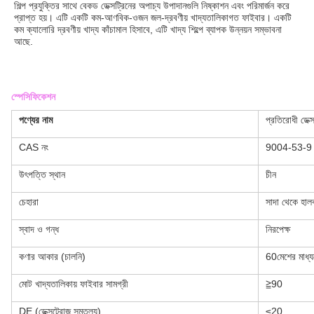
শিল্প প্রযুক্তির সাথে বেকড ডেক্সট্রিনের অপাচ্য উপাদানগুলি নিষ্কাশন এবং পরিমার্জন করে 
প্রাপ্ত হয়। এটি একটি কম-আণবিক-ওজন জল-দ্রবণীয় খাদ্যতালিকাগত ফাইবার। একটি 
কম ক্যালোরি দ্রবণীয় খাদ্য কাঁচামাল হিসাবে, এটি খাদ্য শিল্পে ব্যাপক উন্নয়ন সম্ভাবনা 
আছে.
স্পেসিফিকেশন
পণ্যের নাম
প্রতিরোধী ডেক্স
CAS নং
9004-53-9
উৎপত্তি স্থান
চীন
চেহারা
সাদা থেকে হালকা
স্বাদ ও গন্ধ
নিরপেক্ষ
কণার আকার (চালনি)
60মেশের মাধ্
মোট খাদ্যতালিকায় ফাইবার সামগ্রী
≧90
DE (ডেক্সট্রোজ সমতুল্য)
≤20