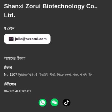
Shanxi Zorui Biotechnology Co.,
Ltd.
ই-মেইল
julie@sxzorui.com
আমাদের ঠিকানা
ঠিকানা
No.1107 ট্রায়ামফ বিল্ডিং 6, ইয়ংটাই স্ট্রিট, পিংচেং জেলা, দাতং, শানসি, চীন
টেলিফোন
86-13546018581