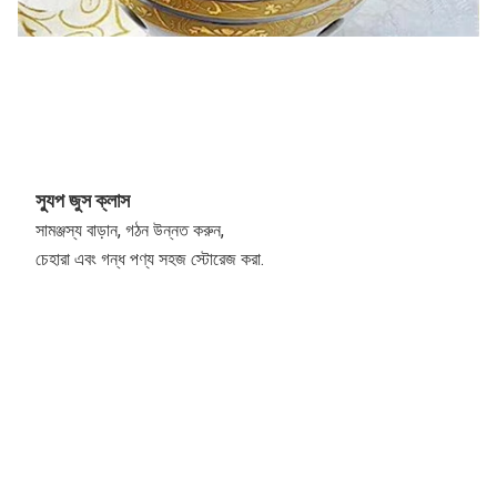
স্যুপ জুস ক্লাস
সামঞ্জস্য বাড়ান, গঠন উন্নত করুন,
চেহারা এবং গন্ধ পণ্য সহজ স্টোরেজ করা.