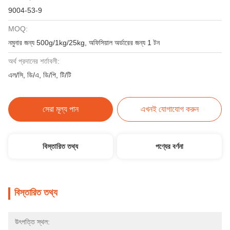
9004-53-9
MOQ:
নমুনার জন্য 500g/1kg/25kg, অফিসিয়াল অর্ডারের জন্য 1 টন
অর্থ প্রদানের শর্তাবলী:
এল/সি, ডি/এ, ডি/পি, টি/টি
সেরা মূল্য পান
এখনই যোগাযোগ করুন
বিস্তারিত তথ্য
পণ্যের বর্ণনা
বিস্তারিত তথ্য
উৎপত্তি স্থল: