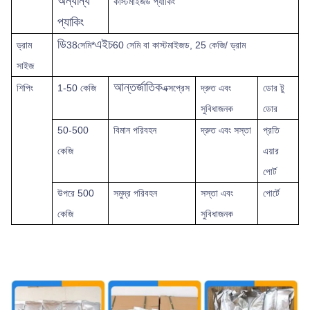
অন্যান্য
কাস্টমাইজড প্যাকিং
প্যাকিং
ডি
এইচ
ড্রাম
38সেমি*
60 সেমি বা কাস্টমাইজড, 25 কেজি/ ড্রাম
সাইজ
আন্তর্জাতিক
শিপিং
1-50 কেজি
এক্সপ্রেস
দ্রুত
এবং
ডোর টু
সুবিধাজনক
ডোর
50-500
বিমান পরিবহন
দ্রুত এবং সস্তা
প্রতি
কেজি
এয়ার
পোর্ট
উপরে
500
সমুদ্র পরিবহন
সস্তা এবং
পোর্টে
কেজি
সুবিধাজনক