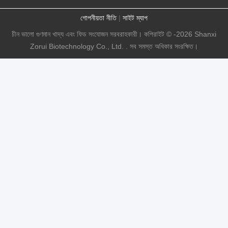
গোপনীয়তা নীতি
|
সাইট ম্যাপ
চীন ভালো গুণমান খাদ্য এবং ফিড সংযোজন সরবরাহকারী। কপিরাইট © -2026 Shanxi
Zorui Biotechnology Co., Ltd. . সব সমস্ত অধিকার সংরক্ষিত।