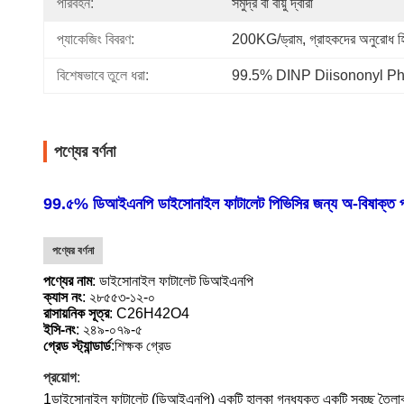
পরিবহন:
সমুদ্র বা বায়ু দ্বারা
প্যাকেজিং বিবরণ:
200KG/ড্রাম, গ্রাহকদের অনুরোধ হ
বিশেষভাবে তুলে ধরা:
99.5% DINP Diisononyl Ph
পণ্যের বর্ণনা
99.৫% ডিআইএনপি ডাইসোনাইল ফাটালেট পিভিসির জন্য অ-বিষাক্ত
পণ্যের বর্ণনা
পণ্যের নাম
: ডাইসোনাইল ফাটালেট ডিআইএনপি
ক্যাস নং
: ২৮৫৫৩-১২-০
রাসায়নিক সূত্র
: C26H42O4
ইসি-নং
: ২৪৯-০৭৯-৫
গ্রেড স্ট্যান্ডার্ড
:শিক্ষক গ্রেড
প্রয়োগ
:
1ডাইসোনাইল ফাটালেট (ডিআইএনপি) একটি হালকা গন্ধযুক্ত একটি স্বচ্ছ তৈলাক্ত 