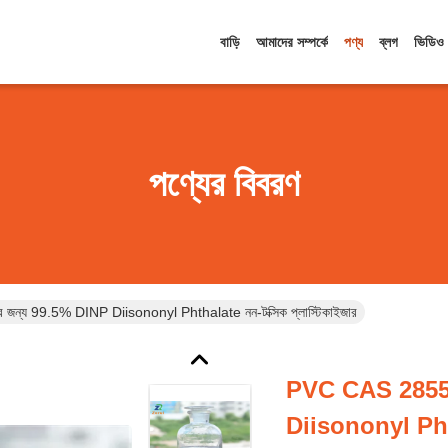
বাড়ি
আমাদের সম্পর্কে
পণ্য
ব্লগ
ভিডিও
পণ্যের বিবরণ
্য 99.5% DINP Diisononyl Phthalate নন-টক্সিক প্লাস্টিকাইজার
PVC CAS 28553
Diisononyl Phtha