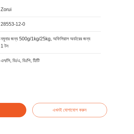
Zorui
28553-12-0
নমুনার জন্য 500g/1kg/25kg, অফিসিয়াল অর্ডারের জন্য
1 টন
এল/সি, ডি/এ, ডি/পি, টি/টি
এখনই যোগাযোগ করুন