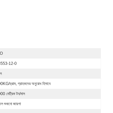
SO
8553-12-0
ল
0KG/ড্রাম, গ্রাহকদের অনুরোধ হিসাবে
00 মেট্রিক টন/মাস
তল শুকনো জায়গা