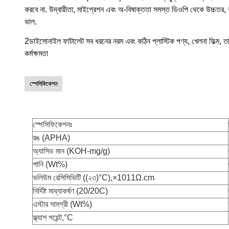
করবে না. উদ্বায়ীতা, মাইগ্রেশন এবং অ-বিষাক্ততা সমস্ত ডিওপি থেকে উচ্চতর, 
ভাল.
2ডাইসোনাইল ফাটালেট সব ধরনের নরম এবং কঠিন প্লাস্টিক পণ্য, খেলনা ফিল্ম, ত
কর্মক্ষমতা
স্পেসিফিকেশন
স্পেসিফিকেশনঃ
রঙ (APHA)
অ্যাসিড মান (KOH-mg/g)
পানি (Wt%)
ভলিউম রেসিসিভিটি ((২৩)
°C
)
,×
1011
Ω
.cm
নির্দিষ্ট মাধ্যাকর্ষণ (20/20C)
এস্টার সামগ্রী (Wt%)
ফ্ল্যাশ পয়েন্ট,
°C