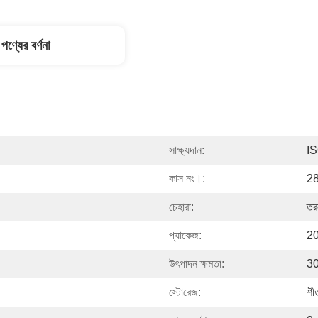
পণ্যের বর্ণনা
সাক্ষ্যদান:
I
কাস নং।:
2
চেহারা:
তর
প্যাকেজ:
20
উৎপাদন ক্ষমতা:
30
স্টোরেজ:
শী