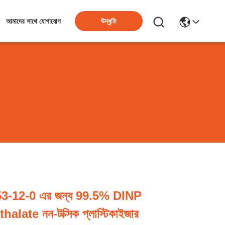
উদ্ধৃতি
আমাদের সাথে যোগাযোগ
-12-0 এর জন্য 99.5% DINP
late নন-টক্সিক প্লাস্টিকাইজার