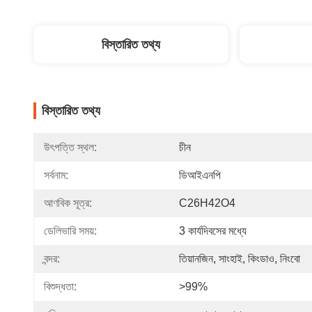
বিস্তারিত তথ্য
বিস্তারিত তথ্য
উৎপত্তি স্থল:
চীন
সর্বনাম:
ডিআইএনপি
আণবিক সূত্র:
C26H42O4
ডেলিভারি সময়:
3 কার্যদিবসের মধ্যে
বন্দর:
তিয়ানজিন, সাংহাই, কিংডাও, নিংবো
বিশুদ্ধতা:
>99%