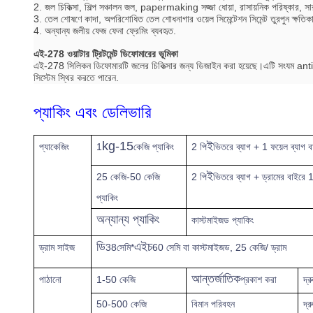
2. জল চিকিত্সা, শিল্প সঞ্চালন জল, papermaking সজ্জা ধোয়া, রাসায়নিক পরিষ্কার, সা
3. তেল শোষণে কাদা, অপরিশোধিত তেল শোধনাগার ওয়েল সিমেন্টেশন সিমেন্ট তুরপুন ক্ষতিক
4. অন্যান্য জলীয় ফেজ ফেনা ফ্রেমিং ব্যবহৃত.
এই-278 ওয়াটার ট্রিটমেন্ট ডিফোমারের ভূমিকা
এই-278 সিলিকন ডিফোমারটি জলের চিকিত্সার জন্য ডিজাইন করা হয়েছে।এটি সংযম antifoam
সিস্টেম স্থির করতে পারেন.
প্যাকিং এবং ডেলিভারি
kg-15
ই
প্যাকেজিং
1
কেজি প্যাকিং
2 পি
ভিতরে ব্যাগ + 1 ফয়েল ব্যাগ ব
ই
25 কেজি-50 কেজি
2 পি
ভিতরে ব্যাগ + ড্রামের বাইরে 1
প্যাকিং
অন্যান্য প্যাকিং
কাস্টমাইজড প্যাকিং
ডি
এইচ
ড্রাম সাইজ
38সেমি*
60 সেমি বা কাস্টমাইজড, 25 কেজি/ ড্রাম
আন্তর্জাতিক
পাঠানো
1-50 কেজি
প্রকাশ করা
দ্র
50-500 কেজি
বিমান পরিবহন
দ্