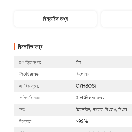
বিস্তারিত তথ্য
বিস্তারিত তথ্য
উৎপত্তি স্থল:
চীন
ProName:
ডিফোমার
আণবিক সূত্র:
C7H8OSi
ডেলিভারি সময়:
3 কার্যদিবসের মধ্যে
বন্দর:
তিয়ানজিন, সাংহাই, কিংডাও, নিংবো
বিশুদ্ধতা:
>99%