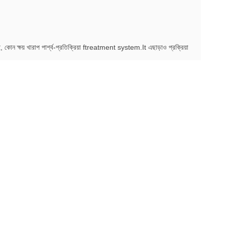
োন ক্ষয় খারাপ পার্শ্ব-প্রতিক্রিয়া ftreatment system.It এছাড়াও প্রক্রিয়া