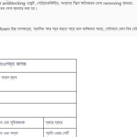
র antiblocking এজেন্ট, পেট্রোকেমিস্ট্রি, অন্যান্য শিল্পে ক্ষতিকারক ফেনা removing ব্যবহৃত.
ারক ফেনা ব্যবহার করা হয়।
 উচ্চ তাপমাত্রা, অ্যাসিড ক্ষার সহ্য করতে পারে ভাল কর্মক্ষমতা আছে, সেইসাথে কোন বিষ নেই, ক
শক্ত কাগজ
াইরে
 ফয়েল ব্যাগ
ুত
এবং সুবিধাজনক
দ্বারে দ্বারে
রুত এবং সস্তা
প্রতি
এয়ার পোর্ট