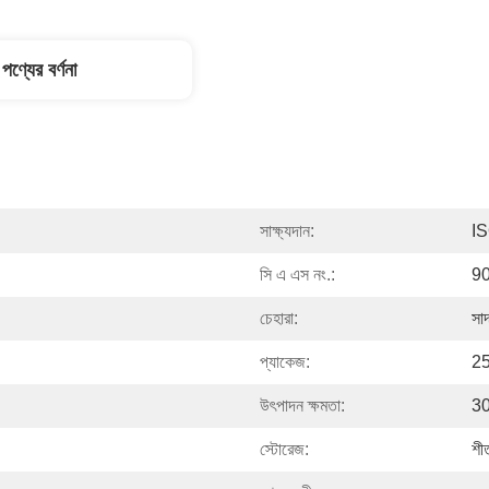
পণ্যের বর্ণনা
সাক্ষ্যদান:
I
সি এ এস নং.:
9
চেহারা:
সাদ
প্যাকেজ:
25
উৎপাদন ক্ষমতা:
30
স্টোরেজ:
শী