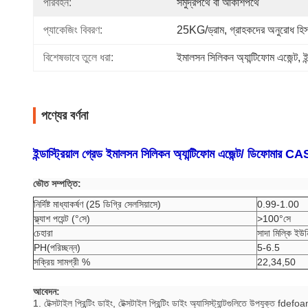
পরিবহন:
সমুদ্রপথে বা আকাশপথে
প্যাকেজিং বিবরণ:
25KG/ড্রাম, গ্রাহকদের অনুরোধ হিস
বিশেষভাবে তুলে ধরা:
ইমালসন সিলিকন অ্যান্টিফোম এজেন্ট
, 
ই
পণ্যের বর্ণনা
ইন্ডাস্ট্রিয়াল গ্রেড ইমালসন সিলিকন অ্যান্টিফোম এজেন্ট/ ডিফোমা
ভৌত সম্পত্তি:
নির্দিষ্ট মাধ্যাকর্ষণ (25 ডিগ্রি সেলসিয়াসে)
0.99-1.00
ফ্ল্যাশ পয়েন্ট (°সে)
>100°সে
চেহারা
সাদা মিল্কি ইউন
PH(পরিচ্ছন্ন)
5-6.5
সক্রিয় সামগ্রী %
22,34,50
আবেদন:
1. টেক্সটাইল প্রিন্টিং ডাইং, টেক্সটাইল প্রিন্টিং ডাইং অ্যাসিস্ট্যান্টগুলিতে উপযুক্ত fd