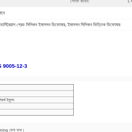
শেলফ জীবন:
২ 
াবে
ন্ডাস্ট্রিয়াল গ্রেড সিলিকন ইমালসন ডিফোমার
, 
ইমালসন সিলিকন ভিত্তিক ডিফোমার
র CAS 9005-12-3
িফর্ম ইমুশন
efoaming ফেনা বাধা।