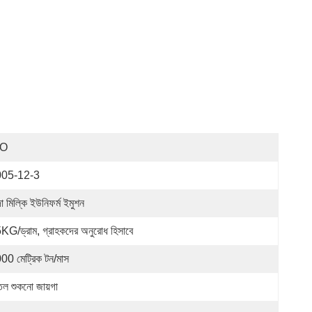
SO
005-12-3
া মিল্কি ইউনিফর্ম ইমুশন
KG/ড্রাম, গ্রাহকদের অনুরোধ হিসাবে
00 মেট্রিক টন/মাস
তল শুকনো জায়গা