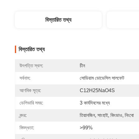
বিস্তারিত তথ্য
বিস্তারিত তথ্য
উৎপত্তি স্থল:
চীন
সর্বনাম:
সোডিয়াম ডোডেসিল সালফেট
আণবিক সূত্র:
C12H25NaO4S
ডেলিভারি সময়:
3 কার্যদিবসের মধ্যে
বন্দর:
তিয়ানজিন, সাংহাই, কিংডাও, নিংবো
বিশুদ্ধতা:
>99%