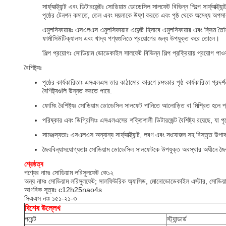
সার্ফ্যাক্ট্যান্ট এবং ডিটারজেন্টঃ সোডিয়াম ডোডেসিল সালফেট বিভিন্ন শিল্পে সার্ফ্
পৃষ্ঠের টেনশন কমাতে, তেল এবং ময়লাকে উষ্ণ করতে এবং পৃষ্ঠ থেকে অমেধ্য অপ
এমুলসিফায়ারঃ এসএলএস এমুলসিফায়ার এজেন্ট হিসাবে এমুলসিফায়ার এবং ক্রিম ত
ফার্মাসিউটিক্যালস এবং খাদ্য পণ্যগুলিতে প্রয়োগের জন্য উপযুক্ত করে তোলে।
শিল্প প্রয়োগঃ সোডিয়াম ডোডেকাইল সালফেট বিভিন্ন শিল্প প্রক্রিয়ায় প্রয়োগ পাও
বৈশিষ্ট্যঃ
পৃষ্ঠের কার্যকারিতাঃ এসএলএস তার কাঠামোর কারণে চমৎকার পৃষ্ঠ কার্যকারিতা প্রদ
বৈশিষ্ট্যগুলি উন্নত করতে পারে.
ফোমিং বৈশিষ্ট্যঃ সোডিয়াম ডোডেসিল সালফেট পানিতে আলোড়িত বা মিশ্রিত হলে প
পরিষ্কার এবং ডিগ্রিসিংঃ এসএলএসের শক্তিশালী ডিটারজেন্ট বৈশিষ্ট্য রয়েছে, যা পৃ
সামঞ্জস্যতাঃ এসএলএস অন্যান্য সার্ফ্যাক্ট্যান্ট, লবণ এবং সংযোজন সহ বিস্তৃত উপাদ
জৈববিন্যাসযোগ্যতাঃ সোডিয়াম ডোডেসিল সালফেটকে উপযুক্ত অবস্থার অধীনে জৈবব
শ্রেষ্ঠত্ব
পণ্যের নামঃ সোডিয়াম লরিসুলফেট কে১২
অন্য নামঃ সোডিয়াম লরিসুলফেট; সালফিউরিক অ্যাসিড, মোনোডোডেকাইল এস্টার, সোডিয়
আণবিক সূত্রঃ c12h25nao4s
সিএএস নংঃ ১৫১-২১-৩
বিশেষ উল্লেখ
পয়েন্ট
স্ট্যান্ডার্ড