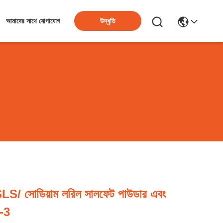
উদ্ধৃতি
আমাদের সাথে যোগাযোগ
ল SLS/ সোডিয়াম লরিল সালফেট পাউডার এবং
-3