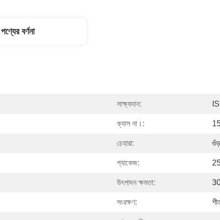
পণ্যের বর্ণনা
সাক্ষ্যদান:
I
ক্যাস না।:
15
চেহারা:
গুঁ
প্যাকেজ:
25
উৎপাদন ক্ষমতা:
30
সংরক্ষণ:
শী