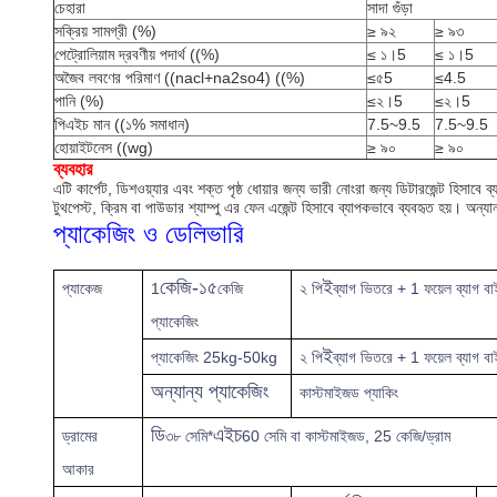
চেহারা
সাদা গুঁড়া
সক্রিয় সামগ্রী (%)
≥ ৯২
≥ ৯৩
পেট্রোলিয়াম দ্রবণীয় পদার্থ ((%)
≤ ১।5
≤ ১।5
অজৈব লবণের পরিমাণ ((nacl+na2so4) ((%)
≤৫5
≤4.5
পানি (%)
≤২।5
≤২।5
পিএইচ মান ((১% সমাধান)
7.5~9.5
7.5~9.5
হোয়াইটনেস ((wg)
≥ ৯০
≥ ৯০
ব্যবহার
এটি কার্পেট, ডিশওয়্যার এবং শক্ত পৃষ্ঠ ধোয়ার জন্য ভারী নোংরা জন্য ডিটারজেন্ট হিসাবে ব্
টুথপেস্ট, ক্রিম বা পাউডার শ্যাম্পু এর ফেন এজেন্ট হিসাবে ব্যাপকভাবে ব্যবহৃত হয়। অন্যা
প্যাকেজিং ও ডেলিভারি
কেজি-১৫
ই
প্যাকেজ
1
কেজি
২ পি
ব্যাগ ভিতরে + 1 ফয়েল ব্যাগ ব
প্যাকেজিং
ই
প্যাকেজিং 25kg-50kg
২ পি
ব্যাগ ভিতরে + 1 ফয়েল ব্যাগ বাই
অন্যান্য প্যাকেজিং
কাস্টমাইজড প্যাকিং
ডি
এইচ
ড্রামের
৩৮ সেমি*
60 সেমি বা কাস্টমাইজড, 25 কেজি/ড্রাম
আকার