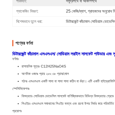
পরিবহন:
সমুদ্রপথে বা আকাশপথে
প্যাকেজিং বিবরণ:
25 কেজি/ব্যাগ, গ্রাহকদের অনুরোধ হ
বিশেষভাবে তুলে ধরা:
ডিটারজেন্ট কাঁচামাল সোডিয়াম ডোডেস
পণ্যের বর্ণনা
ডিটারজেন্ট কাঁচামাল এসএলএস/ সোডিয়াম লরাইল সালফেট পাউডার এ
বর্ণনাঃ
রাসায়নিক সূত্রঃ C12H25NaO4S
আণবিক ওজনঃ প্রায় ২৮৮.৩৮ গ্রাম/মোল
গঠনঃ এসএলএস একটি সাদা বা সাদা সাদা কঠিন বা গুঁড়া। এটি একটি হাইড্রো
স্পেসিফিকেশনঃ
বিশুদ্ধতাঃ সোডিয়াম ডোডেসিল সালফেট বাণিজ্যিকভাবে বিভিন্ন বিশুদ্ধতার গ্রেডে প
পিএইচঃ এসএলএস সমাধানের পিএইচ ঘনত্ব এবং রচনা উপর নির্ভর করে পরিবর্তিত 
প্রয়োগঃ