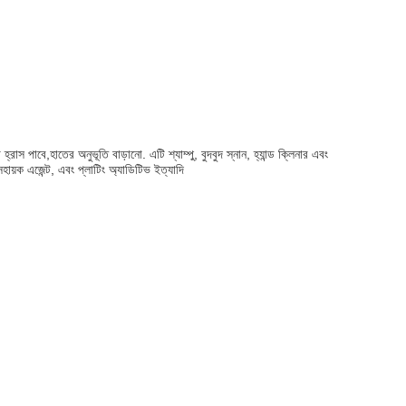
রাস পাবে,হাতের অনুভূতি বাড়ানো. এটি শ্যাম্পু, বুদবুদ স্নান, হ্যান্ড ক্লিনার এবং
সহায়ক এজেন্ট, এবং প্লাটিং অ্যাডিটিভ ইত্যাদি