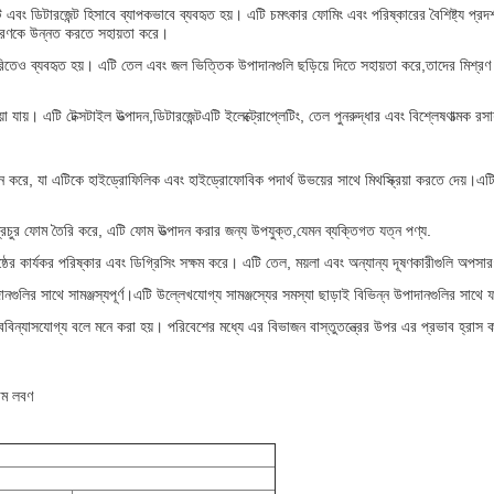
যাক্ট্যান্ট এবং ডিটারজেন্ট হিসাবে ব্যাপকভাবে ব্যবহৃত হয়। এটি চমৎকার ফোমিং এবং পরিষ্কারের বৈশিষ্ট্য
সারণকে উন্নত করতে সহায়তা করে।
ৈরিতেও ব্যবহৃত হয়। এটি তেল এবং জল ভিত্তিক উপাদানগুলি ছড়িয়ে দিতে সহায়তা করে,তাদের মিশ্র
য়া যায়। এটি টেক্সটাইল উত্পাদন,ডিটারজেন্টএটি ইলেক্ট্রোপ্লেটিং, তেল পুনরুদ্ধার এবং বিশ্লেষণাত্মক
র্শন করে, যা এটিকে হাইড্রোফিলিক এবং হাইড্রোফোবিক পদার্থ উভয়ের সাথে মিথস্ক্রিয়া করতে দেয়।এট
্রচুর ফোম তৈরি করে, এটি ফোম উত্পাদন করার জন্য উপযুক্ত,যেমন ব্যক্তিগত যত্ন পণ্য.
ষ্ঠের কার্যকর পরিষ্কার এবং ডিগ্রিসিং সক্ষম করে। এটি তেল, ময়লা এবং অন্যান্য দূষণকারীগুলি অপসার
ানগুলির সাথে সামঞ্জস্যপূর্ণ।এটি উল্লেখযোগ্য সামঞ্জস্যের সমস্যা ছাড়াই বিভিন্ন উপাদানগুলির সাথে ফর
িন্যাসযোগ্য বলে মনে করা হয়। পরিবেশের মধ্যে এর বিভাজন বাস্তুতন্ত্রের উপর এর প্রভাব হ্রাস
াম লবণ