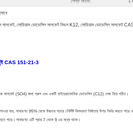
শেল্ফ লাইফ:
২ 
িসাবে
িল সালফেট
, 
সোডিয়াম ডোডেসিল সালফেট নিডল K12
, 
সোডিয়াম ডোডেসিল সালফেট C
বং সুই CAS 151-21-3
ফিলিক সালফেট (SO4) মাথা গ্রুপ এবং একটি হাইড্রোফোবিক ডোডেসিল (C12) লেজ নিয়ে গঠিত।
াওয়া যায়, সাধারণত 95% থেকে উচ্চতর স্তরে।নির্দিষ্ট বিশুদ্ধতা নির্মাতার উপর নির্ভর করতে পারে এব
হতে পারে। সাধারণত এটি প্রায় 7 থেকে 9 এর মধ্যে থাকে।