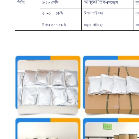
আন্তর্জাতিক
শিপিং
১-৫০ কেজি
এক্সপ্রেস
দ্
৫০-৫০০ কেজি
বিমান পরিবহন
দ্
উপরে
৫০০ কেজি
সমুদ্র পরিবহন
সস