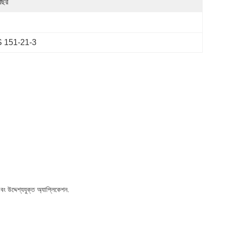
বছর
AS 151-21-3
ং উদ্দেশ্যযুক্ত অ্যাপ্লিকেশন.