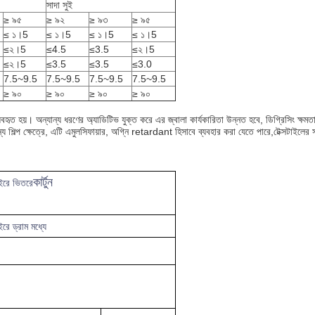
সাদা সুই
≥ ৯৫
≥ ৯২
≥ ৯৩
≥ ৯৫
≤ ১।5
≤ ১।5
≤ ১।5
≤ ১।5
≤২।5
≤4.5
≤3.5
≤২।5
≤২।5
≤3.5
≤3.5
≤3.0
7.5~9.5
7.5~9.5
7.5~9.5
7.5~9.5
≥ ৯০
≥ ৯০
≥ ৯০
≥ ৯০
যবহৃত হয়। অন্যান্য ধরণের অ্যাডিটিভ যুক্ত করে এর জ্বালা কার্যকারিতা উন্নত হবে, ডিগ্রিসিং ক্ষমতা হ্
ন্য শিল্প ক্ষেত্রে, এটি এমুলসিফায়ার, অগ্নি retardant হিসাবে ব্যবহার করা যেতে পারে,টেক্সটাইলের 
কার্টুন
াইরে ভিতরে
রে ড্রাম মধ্যে