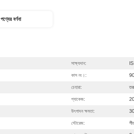
পণ্যের বর্ণনা
সাক্ষ্যদান:
I
কাস নং।:
9
চেহারা:
তর
প্যাকেজ:
20
উৎপাদন ক্ষমতা:
30
স্টোরেজ:
শী