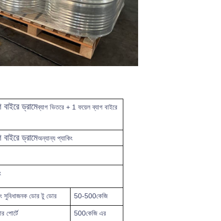
 বাইরে ড্রামে
ব্যাগ ভিতরে + 1 ফয়েল ব্যাগ বাইরে
ং
 বাইরে ড্রামে
অন্যান্য প্যাকিং
ং
ং সুবিধাজনক
ডোর টু ডোর
50-500কেজি
ার পোর্টে
500কেজি এর