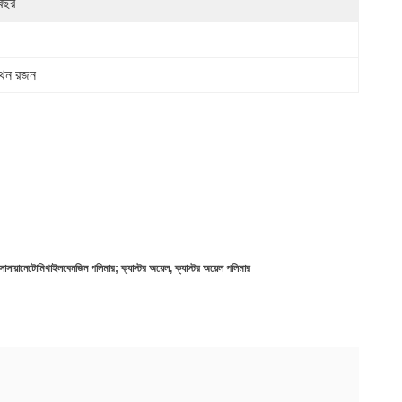
বছর
েথেন রজন
সায়ানেটোমিথাইলবেনজিন পলিমার; ক্যাস্টর অয়েল, ক্যাস্টর অয়েল পলিমার