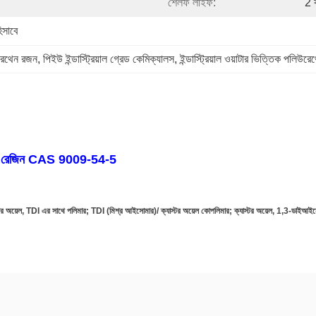
শেলফ লাইফ:
2 
িসাবে
উরেথেন রজন
, 
পিইউ ইন্ডাস্ট্রিয়াল গ্রেড কেমিক্যালস
, 
ইন্ডাস্ট্রিয়াল ওয়াটার ভিত্তিক পলিউর
PU রেজিন CAS 9009-54-5
স্টর অয়েল, TDI এর সাথে পলিমার; TDI (মিশ্র আইসোমার)/ ক্যাস্টর অয়েল কোপলিমার; ক্যাস্টর অয়েল, 1,3-ডাইআইসো