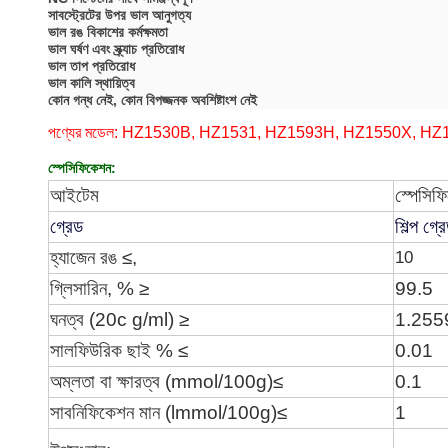
সাবস্ট্রেটের উপর ভাল আনুগত্য
ভাল রঙ বিকাশের কর্মক্ষমতা
ভাল ঘর্ষণ এবং স্ক্র্যাচ প্রতিরোধ
ভাল তাপ প্রতিরোধ
ভাল কালি স্থায়িত্ব
কোন গন্ধ নেই, কোন বিপজ্জনক অবশিষ্টাংশ নেই
পণ্যের মডেল: HZ1530B, HZ1531, HZ1593H, HZ1550X, H
স্পেসিফিকেশন:
আইটেম
স্পেসিফ
গ্রেড
শিল্প গ্র
হ্যাজেন রঙ ≤,
10
গ্লিসারিন, % ≥
99.5
ঘনত্ব (20c g/ml) ≥
1.255
সালফিউরিক ছাই % ≤
0.01
অম্লতা বা ক্ষারত্ব (mmol/100g)
≤
0.1
সাবনিফিকেশন মান (lmmol/100g)
≤
1