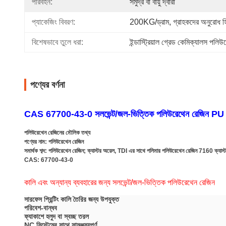
পরিবহন:
সমুদ্র বা বায়ু দ্বারা
প্যাকেজিং বিবরণ:
200KG/ড্রাম, গ্রাহকদের অনুরোধ হ
বিশেষভাবে তুলে ধরা:
ইন্ডাস্ট্রিয়াল গ্রেড কেমিক্যালস পলি
পণ্যের বর্ণনা
CAS 67700-43-0 সলভেন্ট/জল-ভিত্তিক পলিউরেথেন রেজিন 
পলিউরেথেন রেজিনের মৌলিক তথ্য
পণ্যের নাম: পলিউরেথেন রেজিন
সমার্থক শব্দ: পলিউরেথেন রেজিন; ক্যাস্টর অয়েল, TDI এর সাথে পলিমার পলিউরেথেন রেজিন 7160 ক্যা
CAS: 67700-43-0
কালি এবং অন্যান্য ব্যবহারের জন্য সলভেন্ট/জল-ভিত্তিক পলিউরেথেন রেজিন
সারফেস প্রিন্টিং কালি তৈরির জন্য উপযুক্ত
পরিবেশ-বান্ধব
ফ্যাকাশে হলুদ বা স্বচ্ছ তরল
NC সিস্টেমের সাথে সামঞ্জস্যপূর্ণ