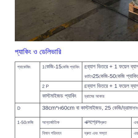
প্যাকিং ও ডেলিভারি
কেজি-15
ব্যাগ ভিতরে + 1 ফয়েল ব্যাগ
প্যাকেজিং
1
কেজি প্যাকিং
E
25কেজি-50কেজি প্যাকি
কার্টনে
ব্যাগ ভিতরে + 1 ফয়েল ব্যাগ
2 P
E
কাস্টমাইজড প্যাকিং
ড্রামের আকার
38cm*
60cm বা কাস্টমাইজড, 25 কেজি/ড্রাম
D
H
শিপি
এক্সপ্রেস
1-50কেজি
আন্তর্জাতিক
দ্রুত
এব
বিমান পরিবহন
দ্রুত এবং সস্তা
এয়