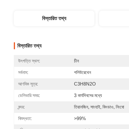
বিস্তারিত তথ্য
বিস্তারিত তথ্য
উৎপত্তি স্থল:
চীন
সর্বনাম:
পলিউরেথেন
আণবিক সূত্র:
C3H8N2O
ডেলিভারি সময়:
3 কার্যদিবসের মধ্যে
বন্দর:
তিয়ানজিন, সাংহাই, কিংডাও, নিংবো
বিশুদ্ধতা:
>99%