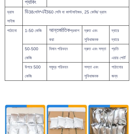
প্যাকিং
ডি
এইচ
ড্রাম
38সেমি*
60 সেমি বা কাস্টমাইজড, 25 কেজি/ ড্রাম
সাইজ
আন্তর্জাতিক
পাঠানো
1-50 কেজি
প্রকাশ
দ্রুত
এবং
দ্বারে
করা
সুবিধাজনক
দ্বারে
50-500
বিমান পরিবহন
দ্রুত এবং সস্তা
প্রতি
কেজি
এয়ার পোর্ট
উপরে
500
সমুদ্র পরিবহন
সস্তা এবং
পাঠানোর
কেজি
সুবিধাজনক
জন্য