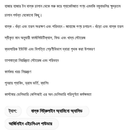
হাজার হাজার টন বাল্ক চালান থেকে শুরু করে প্যাকেটজাত পণ্য এমনকি নমুনাগুলির ক্ষুদ্রতম 
চালান পর্যন্ত যেকোনো কিছু।
বাল্ক - গুঁড়া এবং তরল সংরক্ষণ এবং পরিবহন - জাহাজে পণ্য চলাচল - গুঁড়ো এবং বাল্ক তরল
স্বীকৃত মান অনুযায়ী ফার্মাসিউটিক্যাল, ফিড এবং খাদ্য স্টোরেজ
ব্যবসায়িক ইউনিট এবং বিপত্তি শ্রেণীবিভাগ দ্বারা পৃথক করা উপকরণ
তাপমাত্রা নিয়ন্ত্রিত স্টোরেজ এবং পরিবহন
কার্যকর খরচ নিয়ন্ত্রণ
পুনরায় প্যাকিং, ড্রাম ভর্তি, ব্যাগিং
কাস্টমার ডেলিভারি কেপিআই এর অন ডেলিভারি পরিপূর্ণতা কর্মক্ষমতা
ট্যাগ:
বাল্ক সিট্রুলাইন অ্যামিনো অ্যাসিড
আর্জিনাইন এইচসিএল পাউডার