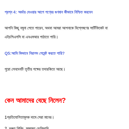
প্রশ্ন 4: অর্ডার দেওয়ার আগে পণ্যের গুণমান কীভাবে নিশ্চিত করবেন
আপনি কিছু নমুনা পেতে পারেন, অথবা আমরা আপনাকে বিশ্লেষণের সার্টিফিকেট বা 
এইচপিএলসি বা এনএমআর পাঠাতে পারি।
Q5:আমি কিভাবে নিরাপদ পেমেন্ট করতে পারি?
পুরো লেনদেনটি তৃতীয় পক্ষের তদারকিতে আছে।
কেন আমাদের বেছে নিলেন?
1প্রতিযোগিতামূলক দামে সেরা মানের।
2. দ্রুত শিপিং, সময়মত ডেলিভারি.