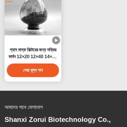
গ্যাস মাস্ক ফিল্টারের জন্য সক্রিয়
কার্বন 12×20 12×40 14×40
18×40 12×30 CAS
64365-11-3
সেরা মূল্য পান
আমাদের সাথে যোগাযোগ
Shanxi Zorui Biotechnology Co.,