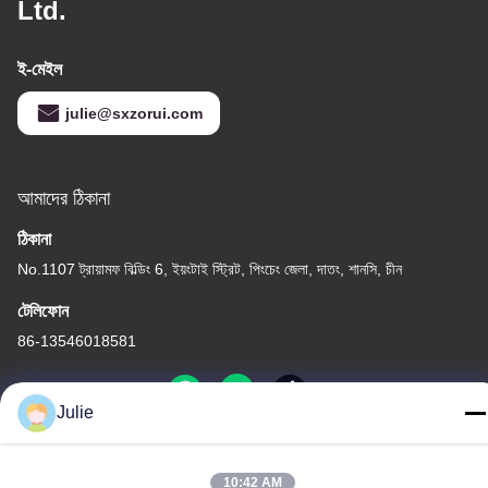
Ltd.
ই-মেইল
julie@sxzorui.com
আমাদের ঠিকানা
ঠিকানা
No.1107 ট্রায়ামফ বিল্ডিং 6, ইয়ংটাই স্ট্রিট, পিংচেং জেলা, দাতং, শানসি, চীন
টেলিফোন
86-13546018581
Julie
গোপনীয়তা নীতি
|
সাইট ম্যাপ
10:42 AM