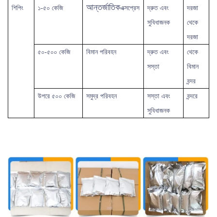
আন্তর্জাতিক
শিপিং
১-৫০ কেজি
এক্সপ্রেস
দ্রুত
এবং
দরজা
সুবিধাজনক
থেকে
দরজা
৫০-৫০০ কেজি
বিমান পরিবহন
দ্রুত এবং
থেকে
সস্তা
বিমান
বন্দর
উপরে
৫০০ কেজি
সমুদ্র পরিবহন
সস্তা এবং
বন্দরে
সুবিধাজনক