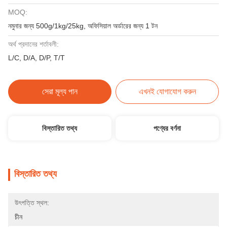
MOQ:
নমুনার জন্য 500g/1kg/25kg, অফিসিয়াল অর্ডারের জন্য 1 টন
অর্থ প্রদানের শর্তাবলী:
L/C, D/A, D/P, T/T
সেরা মূল্য পান
এখনই যোগাযোগ করুন
বিস্তারিত তথ্য
পণ্যের বর্ণনা
বিস্তারিত তথ্য
উৎপত্তি স্থল:
চীন