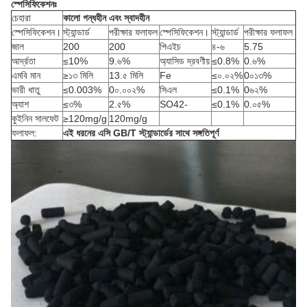
স্পেসিফিকেশনঃ
চেহারা
কালো গন্ধহীন এবং স্বাদহীন
স্পেসিফিকেশন।
স্ট্যান্ডার্ড
পরীক্ষার ফলাফল
স্পেসিফিকেশন।
স্ট্যান্ডার্ড
পরীক্ষার ফলাফল
জাল
200
200
পিএইচ
৪-৬
5.75
আর্দ্রতা
≤10%
9.৬%
অ্যাসিড দ্রবণীয়
≤0.8%
0.৬%
এমবি মান
≥১৩ মিলি
13.৫ মিলি
Fe
≤০.০২%
0০১৩%
ভারী ধাতু
≤0.003%
0০.০০২%
সিএল
≤0.1%
0৬২%
অ্যাশ
≤৩%
2.৫%
SO42-
≤0.1%
0.০৫%
কুইনিন সালফেট
≥120mg/g
120mg/g
ফলাফল:
এই ধরনের এসি GB/T স্ট্যান্ডার্ডের সাথে সঙ্গতিপূর্ণ