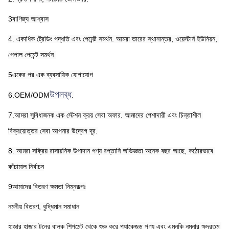
3বাণিজ্য আশ্বাস
4. একাধিক ট্রেডিং পদ্ধতি এবং পেমেন্ট সমর্থন. আমরা তারের স্থানান্তর, ওয়েস্টার্ন ইউনিয়ন, 
পেপাল পেমেন্ট সমর্থন.
5একের পর এক ব্যবসায়িক যোগাযোগ
উপলব্ধ
6.OEM/ODM
.
7.আমরা সুবিধাজনক এক স্টেশন ক্রয় সেবা অফার. আমাদের পেশাদারী এবং চিন্তাশীল 
বিক্রয়োত্তর সেবা আপনার উদ্বেগ দূর.
8. আমরা সক্রিয় রাসায়নিক উপাদান পণ্য রপ্তানি অভিজ্ঞতা অনেক বছর আছে, কঠোরভাবে 
কাঁচামাল নির্বাচন
9আমাদের বিতরণ ক্ষমতা নিম্নরূপঃ
নমনীয় বিতরণ, বুদ্ধিমান সমাধান
হাজার হাজার টনের বাল্ক শিপমেন্ট থেকে শুরু করে প্যাকেজড পণ্য এবং এমনকি নমুনার ক্ষুদ্রতম 