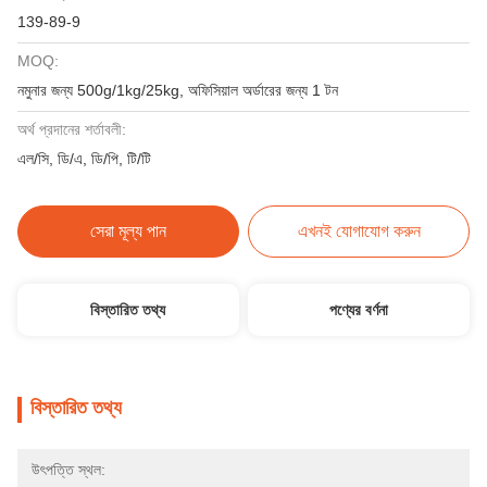
139-89-9
MOQ:
নমুনার জন্য 500g/1kg/25kg, অফিসিয়াল অর্ডারের জন্য 1 টন
অর্থ প্রদানের শর্তাবলী:
এল/সি, ডি/এ, ডি/পি, টি/টি
সেরা মূল্য পান
এখনই যোগাযোগ করুন
বিস্তারিত তথ্য
পণ্যের বর্ণনা
বিস্তারিত তথ্য
উৎপত্তি স্থল: