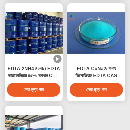
EDTA-2NH4 ৪৫% / EDTA
EDTA-CuNa2/ কপার
ডায়ামোনিয়াম ৪৫% সমাধান CAS
ডিসোডিয়াম EDTA CAS
২০৮২৪-৫৬-০
14025-15-1
সেরা মূল্য পান
সেরা মূল্য পান