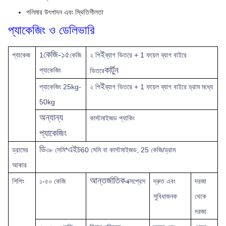
পলিমার উৎপাদন এবং স্থিতিশীলতা
প্যাকেজিং ও ডেলিভারি
কেজি-১৫
ই
প্যাকেজ
1
কেজি
২ পি
ব্যাগ ভিতরে + 1 ফয়েল ব্যাগ বাইরে
কার্টুন
প্যাকেজিং
ভিতরে
ই
প্যাকেজিং 25kg-
২ পি
ব্যাগ ভিতরে + 1 ফয়েল ব্যাগ বাইরে ড্রাম মধ্যে
50kg
অন্যান্য
কাস্টমাইজড প্যাকিং
প্যাকেজিং
ডি
এইচ
ড্রামের
৩৮ সেমি*
60 সেমি বা কাস্টমাইজড, 25 কেজি/ড্রাম
আকার
আন্তর্জাতিক
শিপিং
১-৫০ কেজি
এক্সপ্রেস
দ্রুত
এবং
দরজা
সুবিধাজনক
থেকে
দরজা