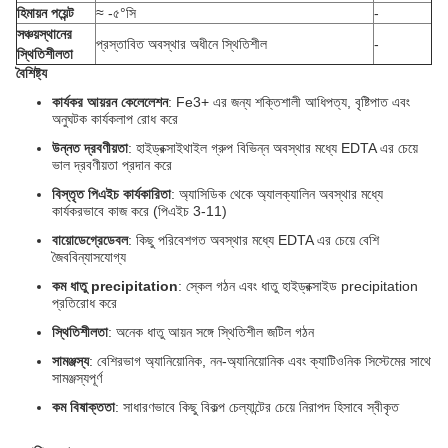
হিমায়ন পয়েন্ট
≈ -৫°সি
-
সঞ্চয়স্থানের
প্রস্তাবিত অবস্থার অধীনে স্থিতিশীল
-
স্থিতিশীলতা
বৈশিষ্ট্য
কার্যকর আয়রন কেলেলেশন
: Fe3+ এর জন্য শক্তিশালী আধিপত্য, বৃষ্টিপাত এবং
অনুঘটক কার্যকলাপ রোধ করে
উন্নত দ্রবণীয়তা
: হাইড্রক্সাইথাইল গ্রুপ বিভিন্ন অবস্থার মধ্যে EDTA এর চেয়ে
ভাল দ্রবণীয়তা প্রদান করে
বিস্তৃত পিএইচ কার্যকারিতা
: অ্যাসিডিক থেকে অ্যালক্যালিন অবস্থার মধ্যে
কার্যকরভাবে কাজ করে (পিএইচ 3-11)
বায়োডেগ্রেডেবল
: কিছু পরিবেশগত অবস্থার মধ্যে EDTA এর চেয়ে বেশি
জৈববিন্যাসযোগ্য
কম ধাতু precipitation
: স্কেল গঠন এবং ধাতু হাইড্রক্সাইড precipitation
প্রতিরোধ করে
স্থিতিশীলতা
: অনেক ধাতু আয়ন সঙ্গে স্থিতিশীল জটিল গঠন
সামঞ্জস্য
: বেশিরভাগ অ্যানিয়োনিক, নন-অ্যানিয়োনিক এবং ক্যাটিওনিক সিস্টেমের সাথে
সামঞ্জস্যপূর্ণ
কম বিষাক্ততা
: সাধারণভাবে কিছু বিকল্প চেল্যান্টের চেয়ে নিরাপদ হিসাবে স্বীকৃত