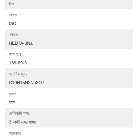
চীন
সাক্ষ্যদান:
ISO
সর্বনাম:
HEDTA-3Na
কাস নং।:
139-89-9
আণবিক সূত্র:
C10H15N2Na3O7
চেহারা:
তরল
ডেলিভারি সময়:
3 কার্যদিবসের মধ্যে
প্যাকেজ: