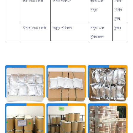
৫০-৫০০ কেজি
বিমান পরিবহন
দ্রুত এবং
থেকে
সস্তা
বিমান
বন্দর
উপরে
৫০০ কেজি
সমুদ্র পরিবহন
সস্তা এবং
বন্দরে
সুবিধাজনক