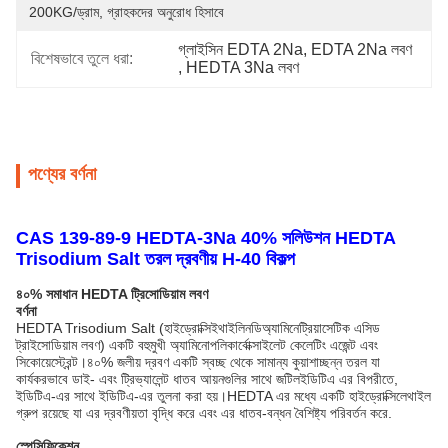
200KG/ড্রাম, গ্রাহকদের অনুরোধ হিসাবে
গ্লাইসিন EDTA 2Na
, 
EDTA 2Na লবণ
বিশেষভাবে তুলে ধরা:
, 
HEDTA 3Na লবণ
পণ্যের বর্ণনা
CAS 139-89-9 HEDTA-3Na 40% সলিউশন HEDTA
Trisodium Salt তরল দ্রবণীয় H-40 বিকল্প
৪০% সমাধান HEDTA ট্রিসোডিয়াম লবণ
বর্ণনা
HEDTA Trisodium Salt (হাইড্রোক্সিইথাইলিনডিঅ্যামিনেট্রিয়াসেটিক এসিড
ট্রাইসোডিয়াম লবণ) একটি বহুমুখী অ্যামিনোপলিকার্বোক্সাইলেট কেলেটিং এজেন্ট এবং
সিকোয়েস্ট্রেন্ট।৪০% জলীয় দ্রবণ একটি স্বচ্ছ থেকে সামান্য কুয়াশাচ্ছন্ন তরল যা
কার্যকরভাবে ডাই- এবং ট্রিভ্যালেন্ট ধাতব আয়নগুলির সাথে জটিলইডিটিএ এর বিপরীতে,
ইডিটিএ-এর সাথে ইডিটিএ-এর তুলনা করা হয়।HEDTA এর মধ্যে একটি হাইড্রোক্সিলেথাইল
গ্রুপ রয়েছে যা এর দ্রবণীয়তা বৃদ্ধি করে এবং এর ধাতব-বন্ধন বৈশিষ্ট্য পরিবর্তন করে.
স্পেসিফিকেশন