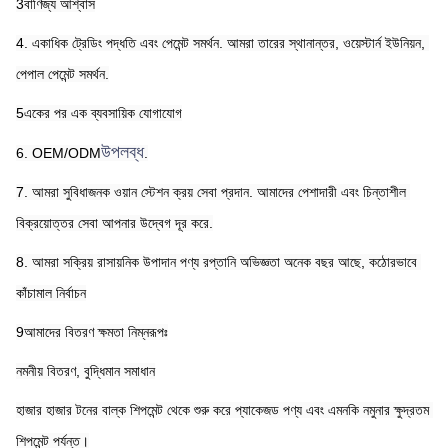
3বাণিজ্য আশ্বাস
4. একাধিক ট্রেডিং পদ্ধতি এবং পেমেন্ট সমর্থন. আমরা তারের স্থানান্তর, ওয়েস্টার্ন ইউনিয়ন, 
পেপাল পেমেন্ট সমর্থন.
5একের পর এক ব্যবসায়িক যোগাযোগ
উপলব্ধ
6. OEM/ODM
.
7. আমরা সুবিধাজনক ওয়ান স্টেশন ক্রয় সেবা প্রদান. আমাদের পেশাদারী এবং চিন্তাশীল 
বিক্রয়োত্তর সেবা আপনার উদ্বেগ দূর করে.
8. আমরা সক্রিয় রাসায়নিক উপাদান পণ্য রপ্তানি অভিজ্ঞতা অনেক বছর আছে, কঠোরভাবে 
কাঁচামাল নির্বাচন
9আমাদের বিতরণ ক্ষমতা নিম্নরূপঃ
নমনীয় বিতরণ, বুদ্ধিমান সমাধান
হাজার হাজার টনের বাল্ক শিপমেন্ট থেকে শুরু করে প্যাকেজড পণ্য এবং এমনকি নমুনার ক্ষুদ্রতম 
শিপমেন্ট পর্যন্ত।