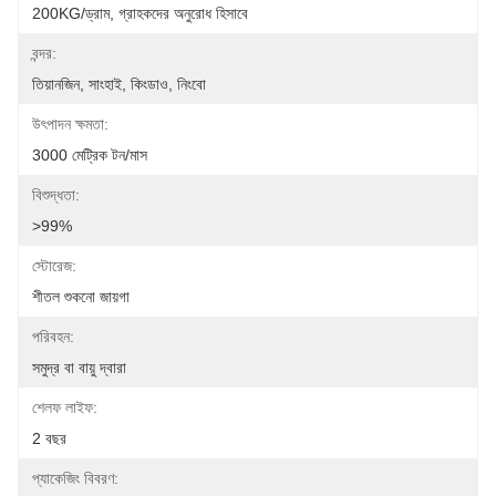
200KG/ড্রাম, গ্রাহকদের অনুরোধ হিসাবে
বন্দর:
তিয়ানজিন, সাংহাই, কিংডাও, নিংবো
উৎপাদন ক্ষমতা:
3000 মেট্রিক টন/মাস
বিশুদ্ধতা:
>99%
স্টোরেজ:
শীতল শুকনো জায়গা
পরিবহন:
সমুদ্র বা বায়ু দ্বারা
শেলফ লাইফ:
2 বছর
প্যাকেজিং বিবরণ: