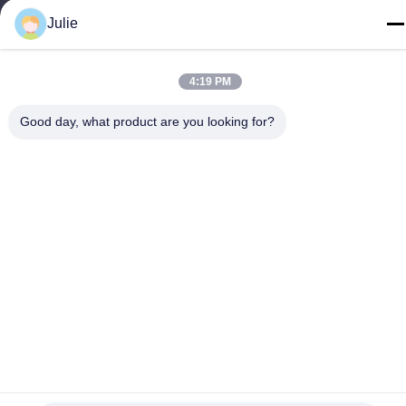
Julie
ই-মেইল
julie@sxzorui.com
4:19 PM
Good day, what product are you looking for?
আমাদের ঠিকানা
ঠিকানা
No.1107 ট্রায়ামফ বিল্ডিং 6, ইয়ংটাই স্ট্রিট, পিংচেং জেলা, দাতং, শানসি, চীন
টেলিফোন
86-13546018581
গোপনীয়তা নীতি
|
সাইট ম্যাপ
চীন ভালো গুণমান খাদ্য এবং ফিড সংযোজন সরবরাহকারী। কপিরাইট © -2026 Shanxi