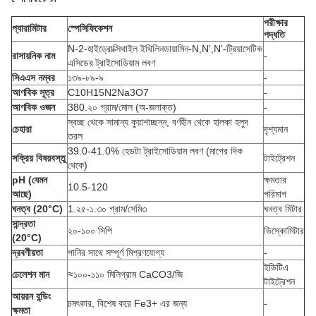
পরীক্ষার
প্যারামিটার
স্পেসিফিকেশন
পদ্ধতি
N-2-হাইড্রোক্সিথাইল ইথিলিনডায়ামিন-N,N',N'-ট্রিয়াসেটিক
রাসায়নিক নাম
-
এসিডের ট্রাইসোডিয়াম লবণ
সিএএস নম্বর
১৩৯-৮৯-৯
-
আণবিক সূত্র
C10H15N2Na3O7
-
আণবিক ওজন
380.২০ গ্রাম/মোল (অ-জলাক্ত)
-
স্বচ্ছ থেকে সামান্য কুয়াশাচ্ছন্ন, বর্ণহীন থেকে হালকা হলুদ
চেহারা
দৃশ্যমান
তরল
39.0-41.0% হেডটা ট্রাইসোডিয়াম লবণ (মাপের দিক
সক্রিয় বিষয়বস্তু
টাইট্রেশন
থেকে)
pH (যেমন
ক্ষমতার
10.5-120
আছে)
পরিমাপ
ঘনত্ব (20°C)
1.২৫-১.৩০ গ্রাম/সেমি৩
ঘনত্ব মিটার
সান্দ্রতা
২০-১০০ সিপি
ভিস্কোমিটার
(20°C)
দ্রবণীয়তা
পানির সাথে সম্পূর্ণ মিশ্রণযোগ্য
-
ইডিটিএ
চেলেশন মান
≈১০০-১১০ মিলিগ্রাম CaCO3/জি
টাইট্রেশন
আয়রন বন্ডিং
চমৎকার, বিশেষ করে Fe3+ এর জন্য
-
ক্ষমতা