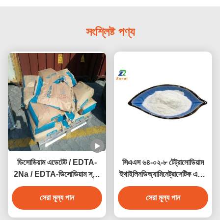
সংশ্লিষ্ট পণ্য
ডিসোডিয়াম এডেটেট / EDTA-
সিএএস ৬৪-০২-৮ টেট্রাসোডিয়াম
2Na / EDTA-ডিসোডিয়াম স্যাল্ট
ইথাইলিনডিঅ্যামিনেট্রাসেটিক এসিড
ডাইহাইড্রেট CAS 6381-92-6
EDTA-৪এনএ ট্রিলন বি কেলেটিং
সেরা মূল্য পান
সেরা মূল্য পান
এজেন্ট