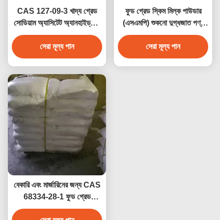
CAS 127-09-3 খাদ্য গ্রেড
ফুড গ্রেড স্কিম মিল্ক পাউডার
সোডিয়াম অ্যাসিটেট অ্যানহাইড্রাস/
(এসএমপি) শুকনো দুগ্ধজাত পণ্য
এসিটিক এসিড সোডিয়াম লবণ
স্কিমড মিল্ক পাউডার ফর ক্রিম
ইনজেকশনযোগ্য
সেরা মূল্য পান
সেরা মূল্য পান
(আশতা)
বেকারি এবং মার্জারিনের জন্য CAS
68334-28-1 ফুড গ্রেড
হাইড্রোজেনেটেড ভেজিটেবল অয়েল