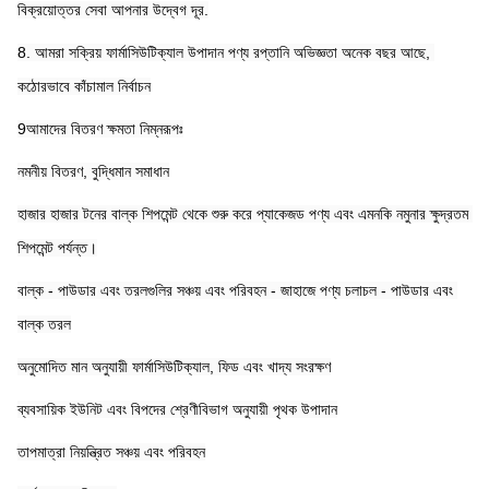
বিক্রয়োত্তর সেবা আপনার উদ্বেগ দূর.
8. আমরা সক্রিয় ফার্মাসিউটিক্যাল উপাদান পণ্য রপ্তানি অভিজ্ঞতা অনেক বছর আছে, 
কঠোরভাবে কাঁচামাল নির্বাচন
9আমাদের বিতরণ ক্ষমতা নিম্নরূপঃ
নমনীয় বিতরণ, বুদ্ধিমান সমাধান
হাজার হাজার টনের বাল্ক শিপমেন্ট থেকে শুরু করে প্যাকেজড পণ্য এবং এমনকি নমুনার ক্ষুদ্রতম 
শিপমেন্ট পর্যন্ত।
বাল্ক - পাউডার এবং তরলগুলির সঞ্চয় এবং পরিবহন - জাহাজে পণ্য চলাচল - পাউডার এবং 
বাল্ক তরল
অনুমোদিত মান অনুযায়ী ফার্মাসিউটিক্যাল, ফিড এবং খাদ্য সংরক্ষণ
ব্যবসায়িক ইউনিট এবং বিপদের শ্রেণীবিভাগ অনুযায়ী পৃথক উপাদান
তাপমাত্রা নিয়ন্ত্রিত সঞ্চয় এবং পরিবহন