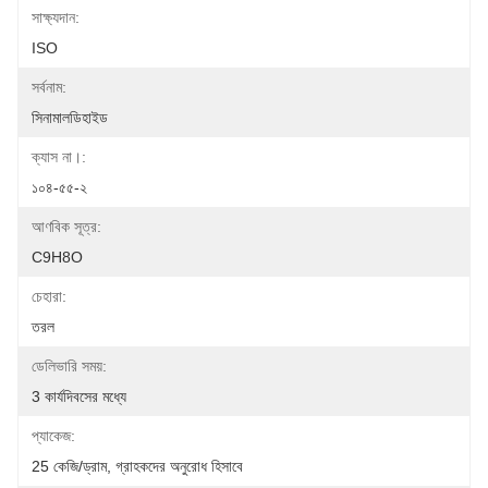
সাক্ষ্যদান:
ISO
সর্বনাম:
সিনামালডিহাইড
ক্যাস না।:
১০৪-৫৫-২
আণবিক সূত্র:
C9H8O
চেহারা:
তরল
ডেলিভারি সময়:
3 কার্যদিবসের মধ্যে
প্যাকেজ:
25 কেজি/ড্রাম, গ্রাহকদের অনুরোধ হিসাবে