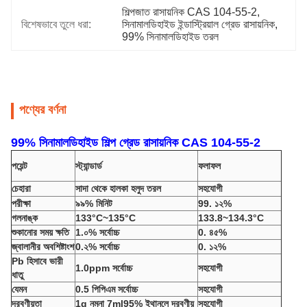
শিল্পজাত রাসায়নিক CAS 104-55-2
, 
বিশেষভাবে তুলে ধরা:
সিনামালডিহাইড ইন্ডাস্ট্রিয়াল গ্রেড রাসায়নিক
, 
99% সিনামালডিহাইড তরল
পণ্যের বর্ণনা
99% সিনামালডিহাইড শিল্প গ্রেড রাসায়নিক CAS 104-55-2
পয়েন্ট
স্ট্যান্ডার্ড
ফলাফল
চেহারা
সাদা থেকে হালকা হলুদ তরল
সহযোগী
পরীক্ষা
৯৯% মিনিট
99. ১২%
গলনাঙ্ক
133
°C~135°C
133.8~134.3
°C
শুকানোর সময় ক্ষতি
1.০% সর্বোচ্চ
0. ৪৫%
জ্বালানীর অবশিষ্টাংশ
0.২% সর্বোচ্চ
0. ১২%
Pb হিসাবে ভারী
1.0ppm সর্বোচ্চ
সহযোগী
ধাতু
যেমন
0.5 পিপিএম সর্বোচ্চ
সহযোগী
দ্রবণীয়তা
1g নমুনা 7ml95% ইথানলে দ্রবণীয়
সহযোগী