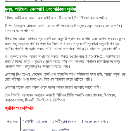
মূল্য, পরিষেবা, কোম্পানি এবং পরিবহন সুবিধা
1মিশ্র কন্টেইনারঃ আমরা এক কন্টেইনারে বিভিন্ন আইটেম মিশ্রিত করতে পারি।
2. গুণ নিয়ন্ত্রণঃ চালানের আগে, আমরা পরীক্ষার জন্য বিনামূল্যে নমুনা সরবরাহ করতে পারি।
চালানের আগে পরিদর্শন।
3প্যাকিংঃ আমরা আপনার প্রয়োজনীয়তা অনুযায়ী প্যাক করতে পারি এবং আপনাকে রেফারেন্সের
জন্য কিছু অন্যান্য প্যাকিং পদ্ধতিও দিতে পারি এবং বিশ্বব্যাপী প্রবণতা অনুযায়ী পর্যাপ্ত
প্যাকিং পদ্ধতি প্রস্তাব করতে পারি।আমরা আপনাকে শিপমেন্টের আগে পণ্যের ছবি পাঠাব.
4. প্রম্পট চালান: আমরা সাধারণত অর্ডার নিশ্চিত হওয়ার পরে 1 * 20'FCL কন্টেইনারের
জন্য 7 দিনের মধ্যে পণ্যগুলি প্রেরণ করতে পারি এবং আপনার কাস্টমস ক্লিয়ারেন্সের জন্য
পেশাদার শিপিং ডকুমেন্টগুলিও সরবরাহ করতে পারি।
5আমরা ডিএইচএল, ফেডেক্স, ইউপিএস ইত্যাদির সাথে ঘনিষ্ঠভাবে কাজ করি, আমরা নমুনা এবং
ছোট পরিমাণে পণ্য দ্রুত এবং নিরাপদে আপনার কাছে পাঠাতে পারি।
6আমরা অনেক দেশে দরজা থেকে দরজা পর্যন্ত চালান সরবরাহ করতে পারি।
7ডেলিভারিঃ গ্রাহকের অনুরোধ অনুযায়ী বিভিন্ন শিপিং পদ্ধতি যেমন ফেডেক্স, ইএমএস,
এইচকেএমএস, টিএনটি, ডিএইচএল, ইউপিএস
প্যাকিং ও ডেলিভারি
কেজি-১৫
ই
প্যাকেজ
1
কেজি
২ পি
ব্যাগ ভিতরে + 1 ফয়েল ব্যাগ বাইরে
কার্টুন
প্যাকেজিং
ভিতরে