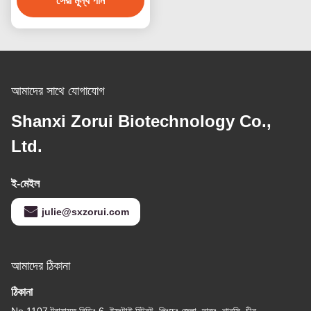
সেরা মূল্য পান
(HVO)
আমাদের সাথে যোগাযোগ
Shanxi Zorui Biotechnology Co.,
Ltd.
ই-মেইল
julie@sxzorui.com
আমাদের ঠিকানা
ঠিকানা