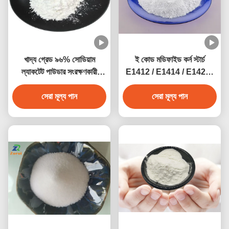
খাদ্য গ্রেড ৯৬% সোডিয়াম
ই কোড মডিফাইড কর্ন স্টার্চ
ল্যাকটেট পাউডার সংরক্ষণকারী
E1412 / E1414 / E1422 /
সোডিয়াম ২-
E1442
হাইড্রোক্সাইপ্রোপানোয়েট CAS
সেরা মূল্য পান
সেরা মূল্য পান
৮৬৭-৫৬-১