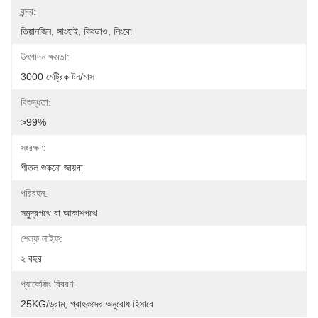
বন্দর:
তিয়ানজিন, সাংহাই, কিংডাও, নিংবো
উৎপাদন ক্ষমতা:
3000 মেট্রিক টন/মাস
বিশুদ্ধতা:
>99%
সংরক্ষণ:
শীতল শুকনো জায়গা
পরিবহন:
সমুদ্রপথে বা আকাশপথে
শেল্ফ লাইফ:
২ বছর
প্যাকেজিং বিবরণ:
25KG/ড্রাম, গ্রাহকদের অনুরোধ হিসাবে