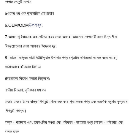
পেপাল পেমেন্ট সমর্থন.
5একের পর এক ব্যবসায়িক যোগাযোগ
উপলব্ধ
6.OEM/ODM
.
7.আমরা সুবিধাজনক এক স্টেশন ক্রয় সেবা অফার. আমাদের পেশাদারী এবং চিন্তাশীল 
বিক্রয়োত্তর সেবা আপনার উদ্বেগ দূর.
8. আমরা সক্রিয় ফার্মাসিউটিক্যাল উপাদান পণ্য রপ্তানি অভিজ্ঞতা অনেক বছর আছে, 
কঠোরভাবে কাঁচামাল নির্বাচন
9আমাদের বিতরণ ক্ষমতা নিম্নরূপঃ
নমনীয় বিতরণ, বুদ্ধিমান সমাধান
হাজার হাজার টনের বাল্ক শিপমেন্ট থেকে শুরু করে প্যাকেজড পণ্য এবং এমনকি নমুনার ক্ষুদ্রতম 
শিপমেন্ট পর্যন্ত।
বাল্ক - পাউডার এবং তরলগুলির সঞ্চয় এবং পরিবহন - জাহাজে পণ্য চলাচল - পাউডার এবং 
বাল্ক তরল