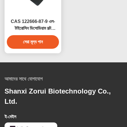
CAS 122666-87-9 এল-
টাইরোসিন ডিসোডিয়াম সল্ট
ডিহাইড্রেট সেল কালচার মিডিয়া
69847-45-6
সেরা মূল্য পান
আমাদের সাথে যোগাযোগ
Shanxi Zorui Biotechnology Co.,
Ltd.
ই-মেইল