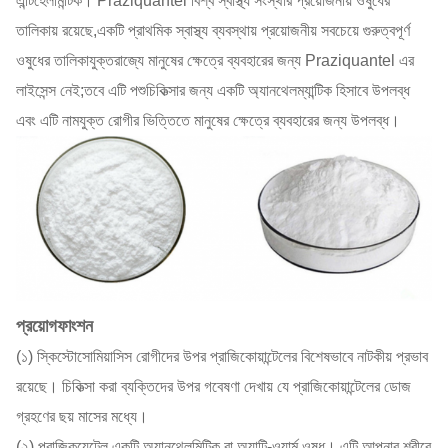
এন্টিহেলমিন্টিক। Praziquantel বিশ্ব স্বাস্থ্য সংস্থার প্রয়োজনীয় ওষুধের
তালিকায় রয়েছে,একটি প্রাথমিক স্বাস্থ্য ব্যবস্থায় প্রয়োজনীয় সবচেয়ে গুরুত্বপূর্ণ
ওষুধের তালিকাযুক্তরাজ্যে মানুষের ক্ষেত্রে ব্যবহারের জন্য Praziquantel এর
লাইসেন্স নেই;তবে এটি পশুচিকিত্সার জন্য একটি অ্যানথেলম্যান্টিক হিসাবে উপলব্ধ
এবং এটি নামযুক্ত রোগীর ভিত্তিতে মানুষের ক্ষেত্রে ব্যবহারের জন্য উপলব্ধ।
প্রয়োগ
ফাংশন
(১) স্কিস্টোসোমিয়াসিস রোগীদের উপর প্রাজিকোয়ান্টেলের বিশেষভাবে নাটকীয় প্রভাব
রয়েছে। চিকিত্সা করা ব্যক্তিদের উপর গবেষণা দেখায় যে প্রাজিকোয়ান্টেলের ডোজ
গ্রহণের ছয় মাসের মধ্যে।
(২) প্রাজিকুয়েন্টেল একটি অ্যানথেলমিন্টিক বা অ্যান্টি-ওয়ার্ম ওষুধ। এটি আপনার শরীরে