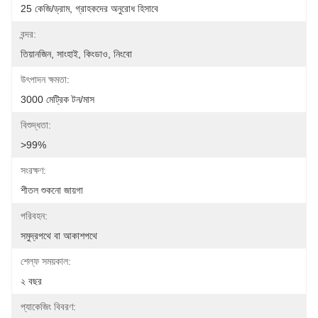
25 কেজি/ড্রাম, গ্রাহকদের অনুরোধ হিসাবে
বন্দর:
তিয়ানজিন, সাংহাই, কিংডাও, নিংবো
উৎপাদন ক্ষমতা:
3000 মেট্রিক টন/মাস
বিশুদ্ধতা:
>99%
সংরক্ষণ:
শীতল শুকনো জায়গা
পরিবহন:
সমুদ্রপথে বা আকাশপথে
শেল্ফ সময়কাল:
২ বছর
প্যাকেজিং বিবরণ: