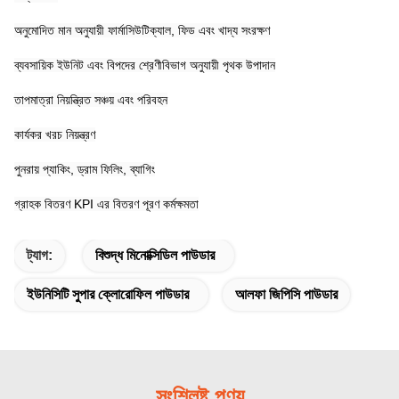
অনুমোদিত মান অনুযায়ী ফার্মাসিউটিক্যাল, ফিড এবং খাদ্য সংরক্ষণ
ব্যবসায়িক ইউনিট এবং বিপদের শ্রেণীবিভাগ অনুযায়ী পৃথক উপাদান
তাপমাত্রা নিয়ন্ত্রিত সঞ্চয় এবং পরিবহন
কার্যকর খরচ নিয়ন্ত্রণ
পুনরায় প্যাকিং, ড্রাম ফিলিং, ব্যাগিং
গ্রাহক বিতরণ KPI এর বিতরণ পূরণ কর্মক্ষমতা
ট্যাগ:
বিশুদ্ধ মিনোক্সিডিল পাউডার
ইউনিসিটি সুপার ক্লোরোফিল পাউডার
আলফা জিপিসি পাউডার
সংশ্লিষ্ট পণ্য