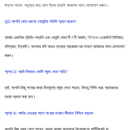
উত্তর পাবেন.
অনুগ্রহ করে কোন দ্বিধা ছাড়াই আমাদের সাথে যোগাযোগ করুন।
Q2:আপনি কোন ধরণের পেমেন্টের শর্তাদি গ্রহণ করেন?
আমরা একাধিক ট্রেডিং পদ্ধতি এবং পেমেন্ট যেমন টি / টি সমর্থন,
বিটকয়েন,
ওয়েস্টার্ন ইউনিয়ন,
মনিগ্রাম,
ইত্যাদি। আপনার যদি আরও তথ্যের প্রয়োজন হয় তাহলে আমাদের সাথে যোগাযোগ 
করুন।
প্রশ্ন 3: আমি কিভাবে একটি নমুনা পেতে পারি?
হ্যাঁ, আপনি কিছু পণ্যের জন্য বিনামূল্যে নমুনা পেতে পারেন, কিন্তু শিপিং খরচ গ্রাহকদের 
দ্বারা প্রদান করা হবে।
প্রশ্ন 4: অর্ডার দেওয়ার আগে পণ্যের গুণমান কীভাবে নিশ্চিত করবেন
আপনি কিছু নমুনা পেতে পারেন, অথবা আমরা আপনাকে বিশ্লেষণের সার্টিফিকেট বা 