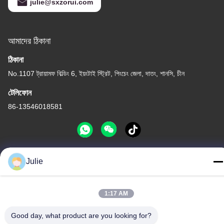
julie@sxzorui.com
আমাদের ঠিকানা
ঠিকানা
No.1107 ট্রায়ামফ বিল্ডিং 6, ইয়ংটাই স্ট্রিট, পিংচেং জেলা, দাতং, শানসি, চীন
টেলিফোন
86-13546018581
Julie
গোপনীয়তা নীতি
|
সাইট ম্যাপ
চীন ভালো গুণমান খাদ্য এবং ফিড সংযোজন সরবরাহকারী। কপিরাইট © -2026 Shanxi
Zorui Biotechnology Co., Ltd. . সব সমস্ত অধিকার সংরক্ষিত।
1:17 AM
Good day, what product are you looking for?