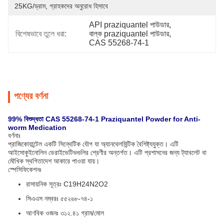
25KG/ড্রাম, গ্রাহকদের অনুরোধ হিসাবে
API praziquantel পাউডার
, 
বিশেষভাবে তুলে ধরা:
বাল্ক praziquantel পাউডার
, 
CAS 55268-74-1
পণ্যের বর্ণনা
99% বিশুদ্ধতা CAS 55268-74-1 Praziquantel Powder for Anti-
worm Medication
বর্ণনাঃ
প্রাজিকোয়ান্টেল একটি সিন্থেটিক যৌগ যা অ্যানথেলমিন্টিক বৈশিষ্ট্যযুক্ত। এটি
আইসোকুইনোলিন ডেরাইভেটিভগুলির শ্রেণীর অন্তর্গত। এটি প্রশাসনের জন্য ট্যাবলেট বা
মৌখিক স্থগিতাদেশ আকারে পাওয়া যায়।
স্পেসিফিকেশনঃ
রাসায়নিক সূত্রঃ C19H24N2O2
সিএএস নম্বরঃ ৫৫২৬৮-৭৪-১
আণবিক ওজনঃ ৩১২.৪১ গ্রাম/মোল