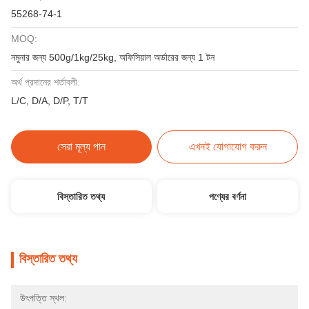
55268-74-1
MOQ:
নমুনার জন্য 500g/1kg/25kg, অফিসিয়াল অর্ডারের জন্য 1 টন
অর্থ প্রদানের শর্তাবলী:
L/C, D/A, D/P, T/T
সেরা মূল্য পান
এখনই যোগাযোগ করুন
বিস্তারিত তথ্য
পণ্যের বর্ণনা
বিস্তারিত তথ্য
উৎপত্তি স্থল: