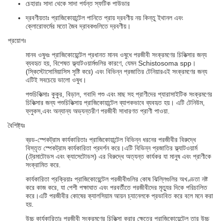
চেহারাঃ সাদা থেকে সাদা পর্যন্ত স্ফটিক পাউডার
দ্রবণীয়তাঃ প্রাজিকোয়ান্টেল পানিতে প্রায় দ্রবণীয় নয় কিন্তু ইথানল এবং
ক্লোরোফর্মের মতো জৈব দ্রাবকগুলিতে দ্রবণীয়।
প্রয়োগঃ
মানব ওষুধঃ প্রাজিকোয়েন্টেল প্রধানত মানব ওষুধে পরজীবী সংক্রমণের চিকিত্সার জন্য
ব্যবহৃত হয়, বিশেষত ফ্ল্যাটওয়ার্মগুলির কারণে, যেমন Schistosoma spp।
(স্কিস্টোসোমিয়াসিস সৃষ্টি করে) এবং বিভিন্ন প্রজাতির টেনিয়ারএই সংক্রমণের জন্য
এটিই সবচেয়ে ভালো ওষুধ।
পশুচিকিত্সাঃ কুকুর, বিড়াল, গবাদি পশু এবং মাছ সহ প্রাণীদের প্যারাসাইটিক সংক্রমণের
চিকিত্সার জন্য পশুচিকিত্সায় প্রাজিকোয়ান্টেল ব্যাপকভাবে ব্যবহৃত হয়। এটি টেনিউম,
ফ্লুকস,এবং অন্যান্য অভ্যন্তরীণ পরজীবী সাধারণত প্রাণী পাওয়া.
বৈশিষ্ট্যঃ
ব্রড-স্পেকট্রাম কার্যকারিতাঃ প্রাজিকোয়ান্টেল বিভিন্ন ধরনের পরজীবীর বিরুদ্ধে
বিস্তৃত স্পেকট্রাম কার্যকারিতা প্রদর্শন করে।এটি বিভিন্ন প্রজাতির ফ্ল্যাটওয়ার্ম
(ট্রেমাটোডস এবং ক্যাসেটোডস) এর বিরুদ্ধে অত্যন্ত কার্যকর যা মানুষ এবং প্রাণীকে
সংক্রামিত করে.
কার্যকারিতা প্রক্রিয়াঃ প্রাজিকোয়েন্টেল পরজীবীগুলির কোষ ঝিল্লিগুলির অখণ্ডতা নষ্ট
করে কাজ করে, যা পেশী পক্ষাঘাত এবং পরবর্তীতে পরজীবীদের মৃত্যুর দিকে পরিচালিত
করে।এটি পরজীবীর কোষের ক্যালসিয়াম আয়ন চ্যানেলকে প্রভাবিত করে বলে মনে করা
হয়.
উচ্চ কার্যকারিতাঃ পরজীবী সংক্রমণের চিকিত্সা করার ক্ষেত্রে প্রাজিকোয়েন্টেল তার উচ্চ