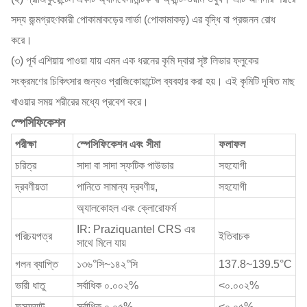
সদ্য জন্মগ্রহণকারী পোকামাকড়ের লার্ভা (পোকামাকড়) এর বৃদ্ধি বা প্রজনন রোধ
করে।
(৩) পূর্ব এশিয়ায় পাওয়া যায় এমন এক ধরনের কৃমি দ্বারা সৃষ্ট লিভার ফ্লুকের
সংক্রমণের চিকিৎসার জন্যও প্রাজিকোয়ান্টেল ব্যবহার করা হয়। এই কৃমিটি দূষিত মাছ
খাওয়ার সময় শরীরের মধ্যে প্রবেশ করে।
স্পেসিফিকেশন
পরীক্ষা
স্পেসিফিকেশন এবং সীমা
ফলাফল
চরিত্র
সাদা বা সাদা স্ফটিক পাউডার
সহযোগী
দ্রবণীয়তা
পানিতে সামান্য দ্রবণীয়,
সহযোগী
অ্যালকোহল এবং ক্লোরোফর্ম
IR: Praziquantel CRS এর
পরিচয়পত্র
ইতিবাচক
সাথে মিলে যায়
গলন ব্যাপ্তি
১৩৬°সি~১৪২°সি
137.8~139.5°C
ভারী ধাতু
সর্বাধিক ০.০০২%
<০.০০২%
ফসফ্যাট
সর্বাধিক ০.০৫%
<০.০৫%