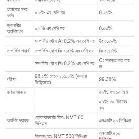
শুকানোর সময়
০.৫% এর বেশি নয়
0.২৪%
ক্ষতি
জ্বালানীর
০.১% এর বেশি নয়
0.০৩%
অবশিষ্টাংশ
সম্পর্কিত যৌগ A: 0.2% এর বেশি নয়
উঃ ০.০৯%
সম্পর্কিত পদার্থ
সম্পর্কিত যৌগ বিঃ ০.২% এর বেশি নয়
বিঃ ০.১১%
C: সনাক্ত করা যায়
সম্পর্কিত যৌগ সিঃ 0.2% এর বেশি নয়
না
98.৫% থেকে ১০১.০% (শুকনো
পরীক্ষা
99.38%
ভিত্তিতে)
কণার আকার
২০% কম ১০ মিমি
৯৭% ৫০ মিটারের
কম
ক্লোরোফর্মের সীমাঃ NMT 60
অবশিষ্ট দ্রাবক
এনএমটি ৬০ পিপিএম
পিপিএম
এনএমটি ৫০০
সীমাবদ্ধতাঃ NMT 500 পিপিএম