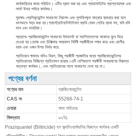
কার্যকারিতার জন্য পরিচিত। এটির দ্রুত শুরু হয় এবং প্যারাসাইটের প্রাপ্তবয়স্ক এবং
লার্ভা উভয় পর্যায়ে কার্যকর।
সুরক্ষাঃ প্রেসিকুয়েন্টেল সাধারণত নিরাপদ এবং সুপারিশকৃত মাত্রায় ব্যবহার করা হলে
ভালভাবে সহ্য করা হয়।গ্যাস্ট্রোইনটেস্টাইনাল ব্যাধি যেমন পেটের ব্যথা সহ, বমি বমি
ভাব এবং ডায়রিয়া।
প্রয়োগঃ প্রাজিকোয়ান্টেল সাধারণত ট্যাবলেট বা স্থগিতাদেশের আকারে মুখে দিয়ে
দেওয়া হয়।ডোজ এবং চিকিত্সার সময়কাল নির্দিষ্ট পরজীবীকে লক্ষ্য করে এবং রোগীর
বয়স এবং ওজন উপর নির্ভর করে.
প্রতিরোধ ক্ষমতাঃ যদিও বিরল, কিছু পরজীবী প্রজাতির মধ্যে প্রাজিকোয়েন্টেলের
প্রতিরোধের বিচ্ছিন্ন প্রতিবেদন রয়েছে।এটি বেশিরভাগ পরজীবী সংক্রমণের বিরুদ্ধে
অত্যন্ত কার্যকর।, এবং প্রতিরোধের সাথে সাধারণত দেখা হয় না।
পণ্যের বর্ণনা
পণ্যের নাম
প্রাজিকোয়ান্টেল
CAS নং
55268-74-1
চেহারা
সাদা পাউডার
বিশুদ্ধতা
৯৯%
Praziquantel (Biltricide) হল ফ্ল্যাটওয়ার্মগুলির বিরুদ্ধে কার্যকর একটি