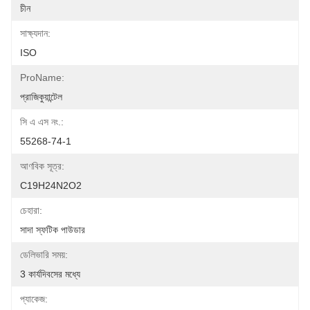
চীন
সাক্ষ্যদান:
ISO
ProName:
প্রাজিকুয়ান্টেল
সি এ এস নং.:
55268-74-1
আণবিক সূত্র:
C19H24N2O2
চেহারা:
সাদা স্ফটিক পাউডার
ডেলিভারি সময়:
3 কার্যদিবসের মধ্যে
প্যাকেজ: