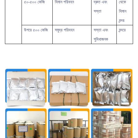
৫০-৫০০ কেজি
বিমান পরিবহন
দ্রুত এবং
থেকে
সস্তা
বিমান
বন্দর
উপরে
৫০০ কেজি
সমুদ্র পরিবহন
সস্তা এবং
বন্দরে
সুবিধাজনক