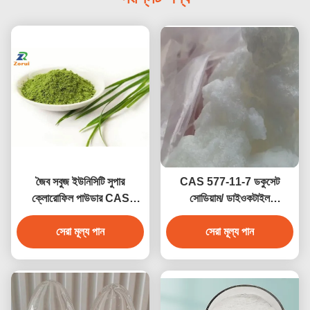
জৈব সবুজ ইউনিসিটি সুপার
CAS 577-11-7 ডকুসেট
ক্লোরোফিল পাউডার CAS
সোডিয়াম/ ডাইওকটাইল
1406-65-1
সালফোসুকিনেট সোডিয়াম সল্ট
সেরা মূল্য পান
ডিডিএস মোম সলিড
সেরা মূল্য পান