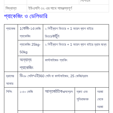
পিপিএম
সিদ্ধান্ত
ইউএসপি ৩২ এর সাথে সামঞ্জস্যপূর্ণ
প্যাকেজিং ও ডেলিভারি
কেজি-১৫
ই
প্যাকেজ
1
কেজি
২ পি
ব্যাগ ভিতরে + 1 ফয়েল ব্যাগ বাইরে
কার্টুন
প্যাকেজিং
ভিতরে
ই
প্যাকেজিং 25kg-
২ পি
ব্যাগ ভিতরে + 1 ফয়েল ব্যাগ বাইরে ড্রাম মধ্যে
50kg
অন্যান্য
কাস্টমাইজড প্যাকিং
প্যাকেজিং
ডি
এইচ
ড্রামের
৩৮ সেমি*
60 সেমি বা কাস্টমাইজড, 25 কেজি/ড্রাম
আকার
আন্তর্জাতিক
শিপিং
১-৫০ কেজি
এক্সপ্রেস
দ্রুত
এবং
দরজা
সুবিধাজনক
থেকে
দরজা