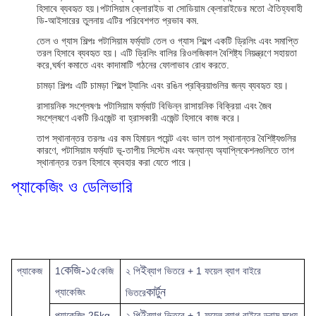
হিসাবে ব্যবহৃত হয়।পটাসিয়াম ক্লোরাইড বা সোডিয়াম ক্লোরাইডের মতো ঐতিহ্যবাহী
ডি-আইসারের তুলনায় এটির পরিবেশগত প্রভাব কম.
তেল ও গ্যাস শিল্পঃ পটাসিয়াম ফর্ম্যাট তেল ও গ্যাস শিল্পে একটি ড্রিলিং এবং সমাপ্তি
তরল হিসাবে ব্যবহৃত হয়। এটি ড্রিলিং বালির রিওলজিকাল বৈশিষ্ট্য নিয়ন্ত্রণে সহায়তা
করে,ঘর্ষণ কমাতে এবং কাদামাটি গঠনের ফোলাভাব রোধ করতে.
চামড়া শিল্পঃ এটি চামড়া শিল্পে ট্যানিং এবং রঙিন প্রক্রিয়াগুলির জন্য ব্যবহৃত হয়।
রাসায়নিক সংশ্লেষণঃ পটাসিয়াম ফর্ম্যাট বিভিন্ন রাসায়নিক বিক্রিয়া এবং জৈব
সংশ্লেষণে একটি রিএজেন্ট বা হ্রাসকারী এজেন্ট হিসাবে কাজ করে।
তাপ স্থানান্তর তরলঃ এর কম হিমায়ন পয়েন্ট এবং ভাল তাপ স্থানান্তর বৈশিষ্ট্যগুলির
কারণে, পটাসিয়াম ফর্ম্যাট ভূ-তাপীয় সিস্টেম এবং অন্যান্য অ্যাপ্লিকেশনগুলিতে তাপ
স্থানান্তর তরল হিসাবে ব্যবহার করা যেতে পারে।
প্যাকেজিং ও ডেলিভারি
কেজি-১৫
ই
প্যাকেজ
1
কেজি
২ পি
ব্যাগ ভিতরে + 1 ফয়েল ব্যাগ বাইরে
কার্টুন
প্যাকেজিং
ভিতরে
ই
প্যাকেজিং 25kg-
২ পি
ব্যাগ ভিতরে + 1 ফয়েল ব্যাগ বাইরে ড্রাম মধ্যে