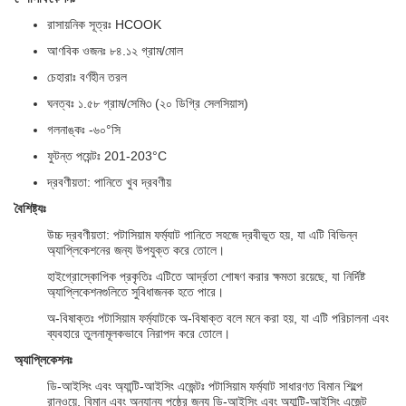
রাসায়নিক সূত্রঃ HCOOK
আণবিক ওজনঃ ৮৪.১২ গ্রাম/মোল
চেহারাঃ বর্ণহীন তরল
ঘনত্বঃ ১.৫৮ গ্রাম/সেমি৩ (২০ ডিগ্রি সেলসিয়াস)
গলনাঙ্কঃ -৬০°সি
ফুটন্ত পয়েন্টঃ 201-203°C
দ্রবণীয়তা: পানিতে খুব দ্রবণীয়
বৈশিষ্ট্যঃ
উচ্চ দ্রবণীয়তা: পটাসিয়াম ফর্ম্যাট পানিতে সহজে দ্রবীভূত হয়, যা এটি বিভিন্ন
অ্যাপ্লিকেশনের জন্য উপযুক্ত করে তোলে।
হাইগ্রোস্কোপিক প্রকৃতিঃ এটিতে আর্দ্রতা শোষণ করার ক্ষমতা রয়েছে, যা নির্দিষ্ট
অ্যাপ্লিকেশনগুলিতে সুবিধাজনক হতে পারে।
অ-বিষাক্তঃ পটাসিয়াম ফর্ম্যাটকে অ-বিষাক্ত বলে মনে করা হয়, যা এটি পরিচালনা এবং
ব্যবহারে তুলনামূলকভাবে নিরাপদ করে তোলে।
অ্যাপ্লিকেশনঃ
ডি-আইসিং এবং অ্যান্টি-আইসিং এজেন্টঃ পটাসিয়াম ফর্ম্যাট সাধারণত বিমান শিল্পে
রানওয়ে, বিমান এবং অন্যান্য পৃষ্ঠের জন্য ডি-আইসিং এবং অ্যান্টি-আইসিং এজেন্ট