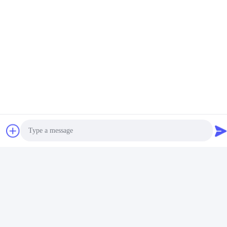
আমাদের সাথে যোগাযোগ
Shanxi Zorui Biotechnology Co.,
Ltd.
ই-মেইল
julie@sxzorui.com
আমাদের ঠিকানা
Photo
ঠিকানা
No.1107 ট্রায়ামফ বিল্ডিং 6, ইয়ংটাই স্ট্রিট, পিংচেং জেলা, দাতং, শানসি, চীন
Video Call