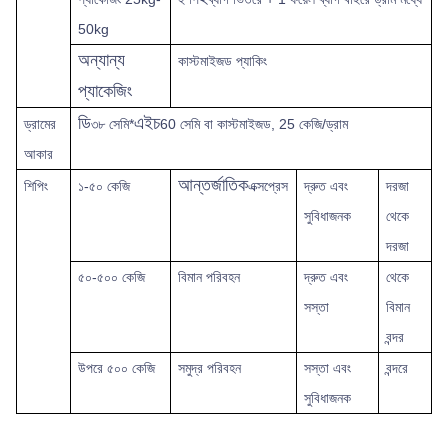
50kg
অন্যান্য
কাস্টমাইজড প্যাকিং
প্যাকেজিং
ডি
এইচ
ড্রামের
৩৮ সেমি*
60 সেমি বা কাস্টমাইজড, 25 কেজি/ড্রাম
আকার
আন্তর্জাতিক
শিপিং
১-৫০ কেজি
এক্সপ্রেস
দ্রুত
এবং
দরজা
সুবিধাজনক
থেকে
দরজা
৫০-৫০০ কেজি
বিমান পরিবহন
দ্রুত এবং
থেকে
সস্তা
বিমান
বন্দর
উপরে
৫০০ কেজি
সমুদ্র পরিবহন
সস্তা এবং
বন্দরে
সুবিধাজনক