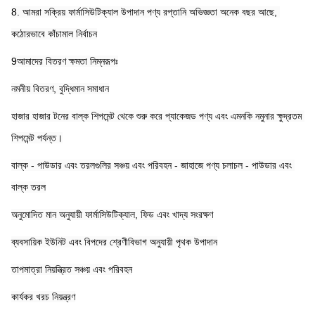
8. আমরা সক্রিয় ফার্মাসিউটিক্যাল উপাদান পণ্য রপ্তানি অভিজ্ঞতা অনেক বছর আছে, 
কঠোরভাবে কাঁচামাল নির্বাচন
9আমাদের বিতরণ ক্ষমতা নিম্নরূপঃ
নমনীয় বিতরণ, বুদ্ধিমান সমাধান
হাজার হাজার টনের বাল্ক শিপমেন্ট থেকে শুরু করে প্যাকেজড পণ্য এবং এমনকি নমুনার ক্ষুদ্রতম 
শিপমেন্ট পর্যন্ত।
বাল্ক - পাউডার এবং তরলগুলির সঞ্চয় এবং পরিবহন - জাহাজে পণ্য চলাচল - পাউডার এবং 
বাল্ক তরল
অনুমোদিত মান অনুযায়ী ফার্মাসিউটিক্যাল, ফিড এবং খাদ্য সংরক্ষণ
ব্যবসায়িক ইউনিট এবং বিপদের শ্রেণীবিভাগ অনুযায়ী পৃথক উপাদান
তাপমাত্রা নিয়ন্ত্রিত সঞ্চয় এবং পরিবহন
কার্যকর খরচ নিয়ন্ত্রণ