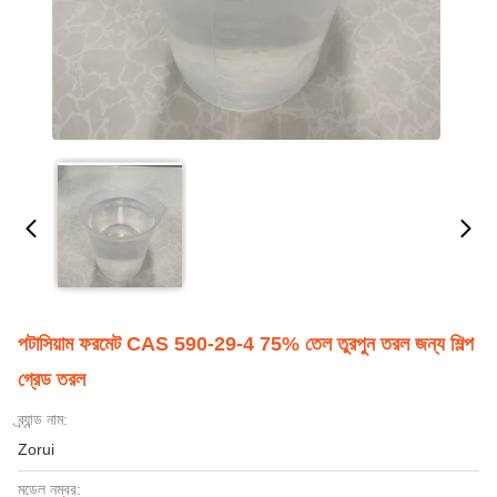
পটাসিয়াম ফরমেট CAS 590-29-4 75% তেল তুরপুন তরল জন্য শিল্প
গ্রেড তরল
ব্র্যান্ড নাম:
Zorui
মডেল নম্বর: