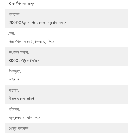
3 কার্যদিবসের মধ্যে
প্যাকেজ:
200KG/ড্রাম, গ্রাহকদের অনুরোধ হিসাবে
বন্দর:
তিয়ানজিন, সাংহাই, কিংডাও, নিংবো
উৎপাদন ক্ষমতা:
3000 মেট্রিক টন/মাস
বিশুদ্ধতা:
>75%
সংরক্ষণ:
শীতল শুকনো জায়গা
পরিবহন:
সমুদ্রপথে বা আকাশপথে
শেল্ফ সময়কাল: