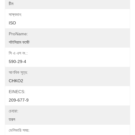
চীন
সাক্ষ্যদান:
ISO
ProName:
পটাসিয়াম ফর্মেট
সি এ এস নং.:
590-29-4
আণবিক সূত্র:
CHKO2
EINECS:
209-677-9
চেহারা:
তরল
ডেলিভারি সময়: