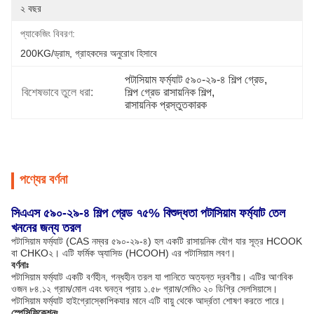
২ বছর
প্যাকেজিং বিবরণ:
200KG/ড্রাম, গ্রাহকদের অনুরোধ হিসাবে
পটাসিয়াম ফর্ম্যাট ৫৯০-২৯-৪ শিল্প গ্রেড
, 
বিশেষভাবে তুলে ধরা:
শিল্প গ্রেড রাসায়নিক শিল্প
, 
রাসায়নিক প্রস্তুতকারক
পণ্যের বর্ণনা
সিএএস ৫৯০-২৯-৪ শিল্প গ্রেড ৭৫% বিশুদ্ধতা পটাসিয়াম ফর্ম্যাট তেল
খননের জন্য তরল
পটাসিয়াম ফর্ম্যাট (CAS নম্বর ৫৯০-২৯-৪) হল একটি রাসায়নিক যৌগ যার সূত্র HCOOK
বা CHKO২। এটি ফর্মিক অ্যাসিড (HCOOH) এর পটাসিয়াম লবণ।
বর্ণনাঃ
পটাসিয়াম ফর্ম্যাট একটি বর্ণহীন, গন্ধহীন তরল যা পানিতে অত্যন্ত দ্রবণীয়। এটির আণবিক
ওজন ৮৪.১২ গ্রাম/মোল এবং ঘনত্ব প্রায় ১.৫৮ গ্রাম/সেমি৩ ২০ ডিগ্রি সেলসিয়াসে।
পটাসিয়াম ফর্ম্যাট হাইগ্রোস্কোপিকযার মানে এটি বায়ু থেকে আর্দ্রতা শোষণ করতে পারে।
স্পেসিফিকেশনঃ