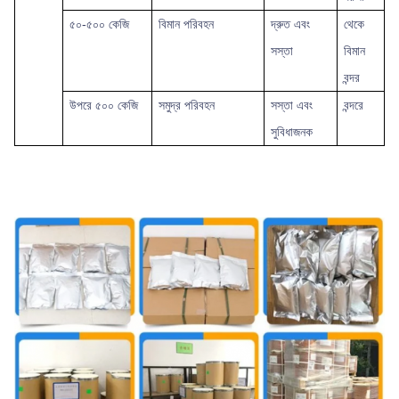
৫০-৫০০ কেজি
বিমান পরিবহন
দ্রুত এবং
থেকে
সস্তা
বিমান
বন্দর
উপরে
৫০০ কেজি
সমুদ্র পরিবহন
সস্তা এবং
বন্দরে
সুবিধাজনক