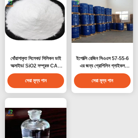
ধোঁয়াশাকৃত সিলেকা/ সিলিকন ডাই
ইপোক্সি রেজিন সিএএস 57-55-6
অক্সাইড/ SiO2 সম্পূরক CAS
এর জন্য প্রোপিলিন গ্লাইকল
7631-86-9 E551
ইন্ডাস্ট্রিয়াল গ্রেড কেমিক্যালস পিজি
সেরা মূল্য পান
সেরা মূল্য পান