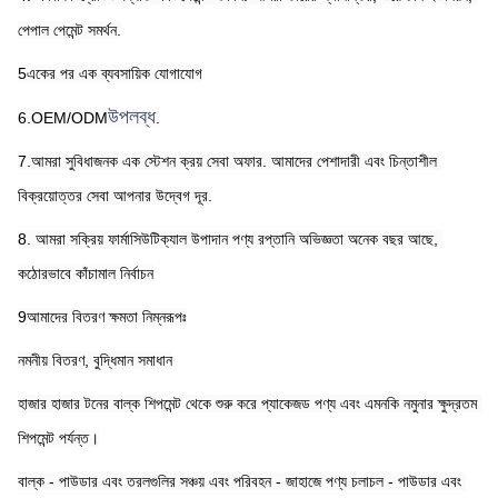
পেপাল পেমেন্ট সমর্থন.
5একের পর এক ব্যবসায়িক যোগাযোগ
উপলব্ধ
6.OEM/ODM
.
7.আমরা সুবিধাজনক এক স্টেশন ক্রয় সেবা অফার. আমাদের পেশাদারী এবং চিন্তাশীল 
বিক্রয়োত্তর সেবা আপনার উদ্বেগ দূর.
8. আমরা সক্রিয় ফার্মাসিউটিক্যাল উপাদান পণ্য রপ্তানি অভিজ্ঞতা অনেক বছর আছে, 
কঠোরভাবে কাঁচামাল নির্বাচন
9আমাদের বিতরণ ক্ষমতা নিম্নরূপঃ
নমনীয় বিতরণ, বুদ্ধিমান সমাধান
হাজার হাজার টনের বাল্ক শিপমেন্ট থেকে শুরু করে প্যাকেজড পণ্য এবং এমনকি নমুনার ক্ষুদ্রতম 
শিপমেন্ট পর্যন্ত।
বাল্ক - পাউডার এবং তরলগুলির সঞ্চয় এবং পরিবহন - জাহাজে পণ্য চলাচল - পাউডার এবং 