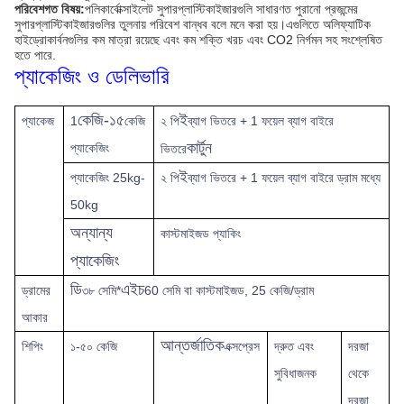
পরিবেশগত বিষয়:
পলিকার্বোক্সাইলেট সুপারপ্লাস্টিকাইজারগুলি সাধারণত পুরানো প্রজন্মের
সুপারপ্লাস্টিকাইজারগুলির তুলনায় পরিবেশ বান্ধব বলে মনে করা হয়।এগুলিতে অলিফ্যাটিক
হাইড্রোকার্বনগুলির কম মাত্রা রয়েছে এবং কম শক্তি খরচ এবং CO2 নির্গমন সহ সংশ্লেষিত
হতে পারে.
প্যাকেজিং ও ডেলিভারি
কেজি-১৫
ই
প্যাকেজ
1
কেজি
২ পি
ব্যাগ ভিতরে + 1 ফয়েল ব্যাগ বাইরে
কার্টুন
প্যাকেজিং
ভিতরে
ই
প্যাকেজিং 25kg-
২ পি
ব্যাগ ভিতরে + 1 ফয়েল ব্যাগ বাইরে ড্রাম মধ্যে
50kg
অন্যান্য
কাস্টমাইজড প্যাকিং
প্যাকেজিং
ডি
এইচ
ড্রামের
৩৮ সেমি*
60 সেমি বা কাস্টমাইজড, 25 কেজি/ড্রাম
আকার
আন্তর্জাতিক
শিপিং
১-৫০ কেজি
এক্সপ্রেস
দ্রুত
এবং
দরজা
সুবিধাজনক
থেকে
দরজা