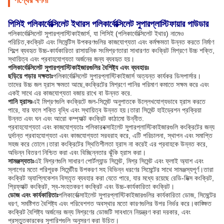
পণ্যের বর্ণনা
পিসিই পলিকার্বোক্সিলেট ইথারস পলিকার্বোক্সিলেট সুপারপ্লাস্টিফায়ার পাউডার
পলিকার্বোক্সিলেট সুপারপ্লাস্টিকাইজার্স, যা পিসিই (পলিকার্বোক্সিলেট ইথার) নামেও
পরিচিত,কংক্রিট এবং সিমেন্টিস উপকরণগুলির কাজযোগ্যতা এবং কর্মক্ষমতা উন্নত করতে নির্মাণ
শিল্পে ব্যবহৃত উচ্চ-কার্যকারিতা রাসায়নিক সংমিশ্রণতারা সাধারণত কংক্রিট মিশ্রণে উচ্চ শক্তি,
স্থায়িত্ব এবং প্রবাহযোগ্যতা অর্জনের জন্য ব্যবহৃত হয়।
পলিকার্বোক্সিলেট সুপারপ্লাস্টিকাইজারগুলির বৈশিষ্ট্য এবং ব্যবহারঃ
ছড়িয়ে পড়ার দক্ষতাঃ
পলিকার্বোক্সিলেট সুপারপ্লাস্টিকাইজার্স অত্যন্ত কার্যকর ডিসপার্সার।
তাদের উচ্চ জল হ্রাস ক্ষমতা আছে,কংক্রিটের মিশ্রণে পানির পরিমাণ কমাতে সক্ষম করে এবং
একই সাথে এর কাজযোগ্যতা বজায় রাখে বা উন্নত করে.
পানি হ্রাসঃ
এই মিশ্রণগুলি কংক্রিটে জল-সিমেন্ট অনুপাতকে উল্লেখযোগ্যভাবে হ্রাস করতে
পারে, যার ফলে শক্তি বৃদ্ধি এবং স্থায়িত্ব উন্নত হয়।তারা সিমেন্ট হাইড্রেশন প্রক্রিয়া
উন্নত এবং ঘন এবং আরো কম্প্যাক্ট কংক্রিট কাঠামো উন্নীত.
প্রবাহযোগ্যতা এবং কাজযোগ্যতাঃ পলিকারবক্সাইলেট সুপারপ্লাস্টিকাইজারগুলি কংক্রিটের জন্য
দুর্দান্ত প্রবাহযোগ্যতা এবং কাজযোগ্যতা সরবরাহ করে, এটি পরিচালনা, স্থাপন এবং সমাপ্তি
সহজ করে তোলে।তারা কংক্রিটের স্থিতিশীলতা হ্রাস না করেই এর প্রবাহকে উন্নত করে,
অভিন্ন বিতরণ নিশ্চিত করা এবং বিচ্ছিন্নতার ঝুঁকি হ্রাস করা।
সামঞ্জস্যতাঃ
এই মিশ্রণগুলি সাধারণ পোর্টল্যান্ড সিমেন্ট, মিশ্র সিমেন্ট এবং ফ্লাই অ্যাশ এবং
স্লাগের মতো পরিপূরক সিমেন্টীয় উপকরণ সহ বিভিন্ন ধরণের সিমেন্টের সাথে সামঞ্জস্যপূর্ণ।তারা
কংক্রিট অ্যাপ্লিকেশন বিস্তৃত ব্যবহার করা যেতে পারে, যার মধ্যে রয়েছে রেডি-মিক্স কংক্রিট,
প্রিফ্যাক্ট কংক্রিট, স্ব-সংহতকরণ কংক্রিট এবং উচ্চ-কার্যকারিতা কংক্রিট।
ডোজ এবং কার্যকারিতাঃ
পলিকার্বোক্সাইলেট সুপারপ্লাস্টিকাইজারগুলির কার্যকারিতা ডোজ, সিমেন্টের
ধরণ, সমষ্টিগত বৈশিষ্ট্য এবং পরিবেশগত অবস্থার মতো কারণগুলির উপর নির্ভর করে।কাঙ্ক্ষিত
কংক্রিট বৈশিষ্ট্য অর্জনের জন্য মিশ্রণের ডোজটি সাবধানে নিয়ন্ত্রণ করা দরকার, এবং
প্রস্তুতকারকের সুপারিশগুলি অনুসরণ করা উচিত।