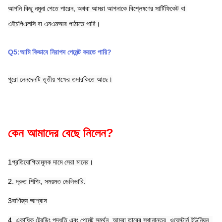
আপনি কিছু নমুনা পেতে পারেন, অথবা আমরা আপনাকে বিশ্লেষণের সার্টিফিকেট বা 
এইচপিএলসি বা এনএমআর পাঠাতে পারি।
Q5:আমি কিভাবে নিরাপদ পেমেন্ট করতে পারি?
পুরো লেনদেনটি তৃতীয় পক্ষের তদারকিতে আছে।
কেন আমাদের বেছে নিলেন?
1প্রতিযোগিতামূলক দামে সেরা মানের।
2. দ্রুত শিপিং, সময়মত ডেলিভারি.
3বাণিজ্য আশ্বাস
4. একাধিক ট্রেডিং পদ্ধতি এবং পেমেন্ট সমর্থন. আমরা তারের স্থানান্তর, ওয়েস্টার্ন ইউনিয়ন, 