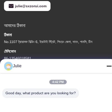
julie@sxzorui.com
আমাদের ঠিকানা
ঠিকানা
No.1107 ট্রায়ামফ বিল্ডিং 6, ইয়ংটাই স্ট্রিট, পিংচেং জেলা, দাতং, শানসি, চীন
টেলিফোন
86-13546018581
Julie
4:42 PM
গোপনীয়তা নীতি
|
সাইট ম্যাপ
Good day, what product are you looking for?
চীন ভালো গুণমান খাদ্য এবং ফিড সংযোজন সরবরাহকারী। কপিরাইট © -2026 Shanxi
Zorui Biotechnology Co., Ltd. . সব সমস্ত অধিকার সংরক্ষিত।