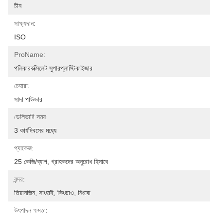
চীন
সাক্ষ্যদান:
ISO
ProName:
পলিকারবক্সিলেট সুপারপ্লাস্টিকাইজার
চেহারা:
সাদা পাউডার
ডেলিভারি সময়:
3 কার্যদিবসের মধ্যে
প্যাকেজ:
25 কেজি/ব্যাগ, গ্রাহকদের অনুরোধ হিসাবে
বন্দর:
তিয়ানজিন, সাংহাই, কিংডাও, নিংবো
উৎপাদন ক্ষমতা: