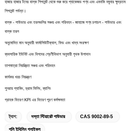
হাজার হাজার টনের বাল্ক শিপমেন্ট থেকে শুরু করে প্যাকেজড পণ্য এবং এমনকি নমুনার ক্ষুদ্রতম 
শিপমেন্ট পর্যন্ত।
বাল্ক - পাউডার এবং তরলগুলির সঞ্চয় এবং পরিবহন - জাহাজে পণ্য চলাচল - পাউডার এবং 
বাল্ক তরল
অনুমোদিত মান অনুযায়ী ফার্মাসিউটিক্যাল, ফিড এবং খাদ্য সংরক্ষণ
ব্যবসায়িক ইউনিট এবং বিপদের শ্রেণীবিভাগ অনুযায়ী পৃথক উপাদান
তাপমাত্রা নিয়ন্ত্রিত সঞ্চয় এবং পরিবহন
কার্যকর খরচ নিয়ন্ত্রণ
পুনরায় প্যাকিং, ড্রাম ফিলিং, ব্যাগিং
গ্রাহক বিতরণ KPI এর বিতরণ পূরণ কর্মক্ষমতা
ট্যাগ:
দস্তা স্টিয়ারেট পাউডার
CAS 9002-89-5
পলি ইথিলিন গ্লাইকল