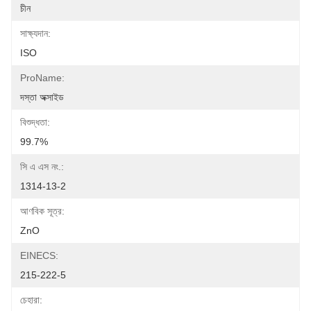
চীন
সাক্ষ্যদান:
ISO
ProName:
দস্তা অক্সাইড
বিশুদ্ধতা:
99.7%
সি এ এস নং.:
1314-13-2
আণবিক সূত্র:
ZnO
EINECS:
215-222-5
চেহারা: