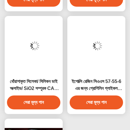
ধোঁয়াশাকৃত সিলেকা/ সিলিকন ডাই
ইপোক্সি রেজিন সিএএস 57-55-6
অক্সাইড/ SiO2 সম্পূরক CAS
এর জন্য প্রোপিলিন গ্লাইকল
7631-86-9 E551
ইন্ডাস্ট্রিয়াল গ্রেড কেমিক্যালস পিজি
সেরা মূল্য পান
সেরা মূল্য পান