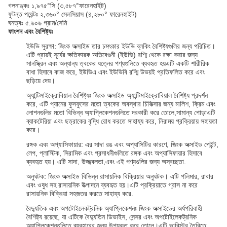
গলনাঙ্কঃ ১,৯৭৫°সি (৩,৫৮৭°ফারেনহাইট)
ফুটন্ত পয়েন্টঃ ২,৩৬০° সেলসিয়াস (৪,২৮০° ফারেনহাইট)
ঘনত্বঃ ৫.৬০৬ গ্রাম/সেমি
ফাংশন এবং বৈশিষ্ট্যঃ
ইউভি সুরক্ষা: জিংক অক্সাইড তার চমৎকার ইউভি ব্লকিং বৈশিষ্ট্যগুলির জন্য পরিচিত।
এটি প্রায়ই সূর্যের ক্ষতিকারক অতিবেগুনী (ইউভি) রশ্মি থেকে রক্ষা করার জন্য
সানস্ক্রিন এবং অন্যান্য ত্বকের যত্নের পণ্যগুলিতে ব্যবহৃত হয়এটি একটি শারীরিক
বাধা হিসাবে কাজ করে, ইউভিএ এবং ইউভিবি রশ্মি উভয়ই প্রতিফলিত করে এবং
ছড়িয়ে দেয়।
অ্যান্টিমাইক্রোবিয়াল বৈশিষ্ট্যঃ জিংক অক্সাইড অ্যান্টিমাইক্রোবিয়াল বৈশিষ্ট্য প্রদর্শন
করে, এটি প্যানের ফুসফুসের মতো ত্বকের অবস্থার চিকিত্সার জন্য মালিশ, ক্রিম এবং
লোশনগুলির মতো বিভিন্ন অ্যাপ্লিকেশনগুলিতে দরকারী করে তোলে,সামান্য পোড়াএটি
ব্যাকটেরিয়া এবং ছত্রাকের বৃদ্ধি রোধ করতে সাহায্য করে, নিরাময় প্রক্রিয়ায় সহায়তা
করে।
রঙ্গক এবং অপ্যাসিফায়ার: এর সাদা রঙ এবং অপ্যাসিটির কারণে, জিংক অক্সাইড পেইন্ট,
লেপ, প্লাস্টিক, সিরামিক এবং প্রসাধনীগুলিতে রঙ্গক এবং অপ্যাসিফায়ার হিসাবে
ব্যবহৃত হয়। এটি সাদা, উজ্জ্বলতা,এবং এই পণ্যগুলির জন্য অস্বচ্ছতা.
অনুঘটক: জিংক অক্সাইড বিভিন্ন রাসায়নিক বিক্রিয়ার অনুঘটক। এটি পলিমার, রাবার
এবং ওষুধ সহ রাসায়নিক উত্পাদনে ব্যবহৃত হয়।এটি প্রক্রিয়াতে গ্রাস না করে
রাসায়নিক বিক্রিয়া সহজতর করতে সাহায্য করে.
বৈদ্যুতিক এবং অপটোইলেকট্রনিক অ্যাপ্লিকেশনঃ জিংক অক্সাইডের অর্ধপরিবাহী
বৈশিষ্ট্য রয়েছে, যা এটিকে বৈদ্যুতিন ডিভাইস, সেন্সর এবং অপটোইলেকট্রনিক
অ্যাপ্লিকেশনগুলিতে ব্যবহারের জন্য উপযুক্ত করে তোলে।এটি ভারিস্টর তৈরিতে