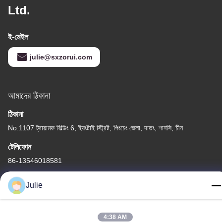
Ltd.
ই-মেইল
julie@sxzorui.com
আমাদের ঠিকানা
ঠিকানা
No.1107 ট্রায়ামফ বিল্ডিং 6, ইয়ংটাই স্ট্রিট, পিংচেং জেলা, দাতং, শানসি, চীন
টেলিফোন
86-13546018581
Julie
4:38 AM
গোপনীয়তা নীতি
|
সাইট ম্যাপ