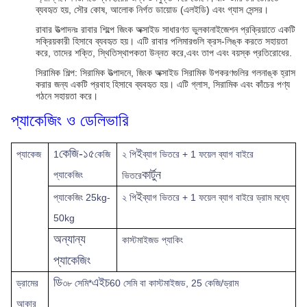
ব্যবহৃত হয়, সৌর কোষ, আলোক নির্গত ডায়োড (এলইডি) এবং গ্যাস সেন্সর।
রাবার উত্পাদনঃ রাবার শিল্পে জিংক অক্সাইড সাধারণত ভুলকানাইজেশন প্রক্রিয়াতে একটি
সক্রিয়কারী হিসাবে ব্যবহৃত হয়। এটি রাবার পলিমারগুলি ক্রস-লিঙ্ক করতে সহায়তা
করে, তাদের শক্তি, স্থিতিস্থাপকতা উন্নত করে,এবং তাপ এবং বয়স্ক প্রতিরোধের.
সিরামিক শিল্প: সিরামিক উত্পাদনে, জিংক অক্সাইড সিরামিক উপকরণগুলির গলনাঙ্ক হ্রাস
করার জন্য একটি প্রবাহ হিসাবে ব্যবহৃত হয়। এটি গ্লাস, সিরামিক এবং কাঁচের পণ্য
গঠনে সহায়তা করে।
প্যাকেজিং ও ডেলিভারি
কেজি-১৫
ই
প্যাকেজ
1
কেজি
২ পি
ব্যাগ ভিতরে + 1 ফয়েল ব্যাগ বাইরে
কার্টুন
প্যাকেজিং
ভিতরে
ই
প্যাকেজিং 25kg-
২ পি
ব্যাগ ভিতরে + 1 ফয়েল ব্যাগ বাইরে ড্রাম মধ্যে
50kg
অন্যান্য
কাস্টমাইজড প্যাকিং
প্যাকেজিং
ডি
এইচ
ড্রামের
৩৮ সেমি*
60 সেমি বা কাস্টমাইজড, 25 কেজি/ড্রাম
আকার