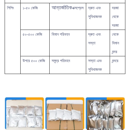
আন্তর্জাতিক
শিপিং
১-৫০ কেজি
এক্সপ্রেস
দ্রুত
এবং
দরজা
সুবিধাজনক
থেকে
দরজা
৫০-৫০০ কেজি
বিমান পরিবহন
দ্রুত এবং
থেকে
সস্তা
বিমান
বন্দর
উপরে
৫০০ কেজি
সমুদ্র পরিবহন
সস্তা এবং
বন্দরে
সুবিধাজনক