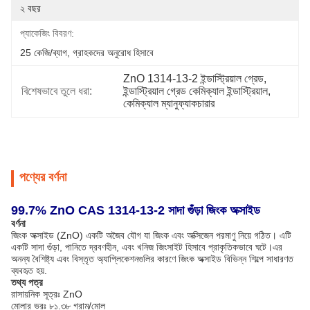
২ বছর
প্যাকেজিং বিবরণ:
25 কেজি/ব্যাগ, গ্রাহকদের অনুরোধ হিসাবে
ZnO 1314-13-2 ইন্ডাস্ট্রিয়াল গ্রেড
, 
বিশেষভাবে তুলে ধরা:
ইন্ডাস্ট্রিয়াল গ্রেড কেমিক্যাল ইন্ডাস্ট্রিয়াল
, 
কেমিক্যাল ম্যানুফ্যাকচারার
পণ্যের বর্ণনা
99.7% ZnO CAS 1314-13-2 সাদা গুঁড়া জিংক অক্সাইড
বর্ণনা
জিংক অক্সাইড (ZnO) একটি অজৈব যৌগ যা জিংক এবং অক্সিজেন পরমাণু নিয়ে গঠিত। এটি
একটি সাদা গুঁড়া, পানিতে দ্রবণহীন, এবং খনিজ জিংসাইট হিসাবে প্রাকৃতিকভাবে ঘটে।এর
অনন্য বৈশিষ্ট্য এবং বিস্তৃত অ্যাপ্লিকেশনগুলির কারণে জিংক অক্সাইড বিভিন্ন শিল্পে সাধারণত
ব্যবহৃত হয়.
তথ্য পত্র
রাসায়নিক সূত্রঃ ZnO
মোলার ভরঃ ৮১.৩৮ গ্রাম/মোল