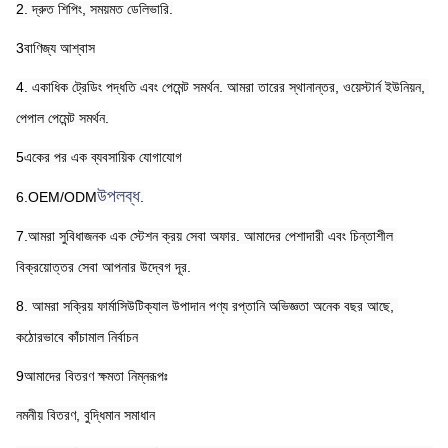
2. দ্রুত শিপিং, সময়মত ডেলিভারি.
3বাণিজ্য আশ্বাস
4. একাধিক ট্রেডিং পদ্ধতি এবং পেমেন্ট সমর্থন. আমরা তারের স্থানান্তর, ওয়েস্টার্ন ইউনিয়ন, 
পেপাল পেমেন্ট সমর্থন.
5একের পর এক ব্যবসায়িক যোগাযোগ
উপলব্ধ
6.OEM/ODM
.
7.আমরা সুবিধাজনক এক স্টেশন ক্রয় সেবা অফার. আমাদের পেশাদারী এবং চিন্তাশীল 
বিক্রয়োত্তর সেবা আপনার উদ্বেগ দূর.
8. আমরা সক্রিয় ফার্মাসিউটিক্যাল উপাদান পণ্য রপ্তানি অভিজ্ঞতা অনেক বছর আছে, 
কঠোরভাবে কাঁচামাল নির্বাচন
9আমাদের বিতরণ ক্ষমতা নিম্নরূপঃ
নমনীয় বিতরণ, বুদ্ধিমান সমাধান