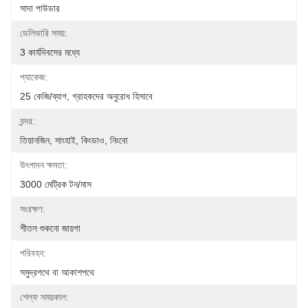
সাদা পাউডার
ডেলিভারি সময়:
3 কার্যদিবসের মধ্যে
প্যাকেজ:
25 কেজি/ব্যাগ, গ্রাহকদের অনুরোধ হিসাবে
বন্দর:
তিয়ানজিন, সাংহাই, কিংডাও, নিংবো
উৎপাদন ক্ষমতা:
3000 মেট্রিক টন/মাস
সংরক্ষণ:
শীতল শুকনো জায়গা
পরিবহন:
সমুদ্রপথে বা আকাশপথে
শেল্ফ সময়কাল: