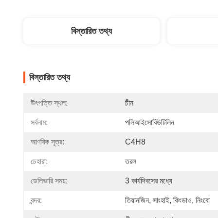
বিস্তারিত তথ্য
বিস্তারিত তথ্য
উৎপত্তি স্থল:
চীন
সর্বনাম:
পলিআইসোবিউটিলিন
আণবিক সূত্র:
C4H8
চেহারা:
তরল
ডেলিভারি সময়:
3 কার্যদিবসের মধ্যে
বন্দর:
তিয়ানজিন, সাংহাই, কিংডাও, নিংবো