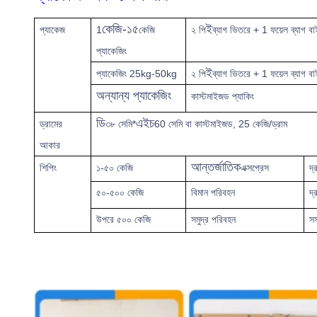
কেজি-১৫
ই
প্যাকেজ
1
কেজি
২ পি
ব্যাগ ভিতরে + 1 ফয়েল ব্যাগ ব
প্যাকেজিং
ই
প্যাকেজিং 25kg-50kg
২ পি
ব্যাগ ভিতরে + 1 ফয়েল ব্যাগ বাই
অন্যান্য প্যাকেজিং
কাস্টমাইজড প্যাকিং
ডি
এইচ
ড্রামের
৩৮ সেমি*
60 সেমি বা কাস্টমাইজড, 25 কেজি/ড্রাম
আকার
আন্তর্জাতিক
শিপিং
১-৫০ কেজি
এক্সপ্রেস
দ্
৫০-৫০০ কেজি
বিমান পরিবহন
দ্
উপরে
৫০০ কেজি
সমুদ্র পরিবহন
সস