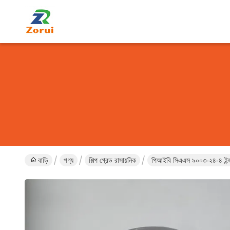
বাড়ি
পণ্য
শিল্প গ্রেড রাসায়নিক
পিআইবি সিএএস ৯০০৩-২৪-৪ ইন্ডাস