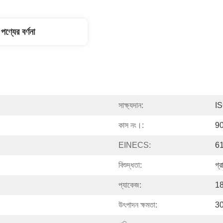
পণ্যের বর্ণনা
সাক্ষ্যদান:
I
কাস নং।:
9
EINECS:
6
বিশুদ্ধতা:
গ্র
প্যাকেজ:
18
উৎপাদন ক্ষমতা:
30