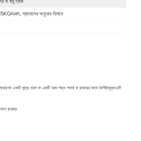
দ্র বা বায়ু দ্বারা
5KG/ড্রাম, গ্রাহকদের অনুরোধ হিসাবে
রণত একটি সান্দ্র তরল বা একটি নরম শক্ত পদার্থ যা রাবারের মতো বৈশিষ্ট্যযুক্তএটি
খানে রয়েছেঃ