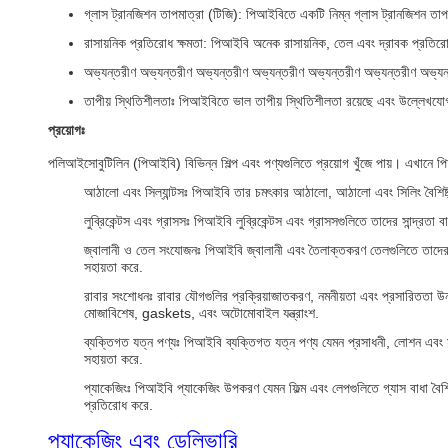
গ্লাস ট্রানজিশন তাপমাত্রা (টিজি): পিআইবিতে একটি নিম্ন গ্লাস ট্রানজিশন ত
রাসায়নিক প্রতিরোধ ক্ষমতা: পিআইবি অনেক রাসায়নিক, তেল এবং দ্রাবক প্রতিরো
অভ্যন্তরীণ অভ্যন্তরীণ অভ্যন্তরীণ অভ্যন্তরীণ অভ্যন্তরীণ অভ্যন্তরীণ অভ্যন
তাপীয় স্থিতিশীলতাঃ পিআইবিতে ভাল তাপীয় স্থিতিশীলতা রয়েছে এবং উল্লেখযো
প্রয়োগঃ
পলিআইসোবুটিলিন (পিআইবি) বিভিন্ন শিল্প এবং পণ্যগুলিতে প্রয়োগ খুঁজে পায়। এখানে পি
আঠালো এবং সিল্যান্টসঃ পিআইবি তার চমৎকার আঠালো, আঠালো এবং সিলিং বৈশিষ্ট্যগ
লুব্রিকেন্টস এবং গ্রাসসঃ পিআইবি লুব্রিকেন্টস এবং গ্রাসসগুলিতে তাদের সান্দ্রত
জ্বালানী ও তেল সংযোজনঃ পিআইবি জ্বালানী এবং তৈলাক্তকরণ তেলগুলিতে তাদের সা
সহায়তা করে.
রাবার সংশোধনঃ রাবার যৌগগুলির প্রক্রিয়াজাতকরণ, নমনীয়তা এবং প্রসারিততা উ
মোজাবিশেষ, gaskets, এবং অটোমোবাইল যন্ত্রাংশ.
ব্যক্তিগত যত্ন পণ্যঃ পিআইবি ব্যক্তিগত যত্ন পণ্য যেমন প্রসাধনী, লোশন এবং মল
সহায়তা করে.
প্যাকেজিংঃ পিআইবি প্যাকেজিং উপকরণ যেমন ফিল্ম এবং লেপগুলিতে গ্যাস বাধা বৈশ
প্রতিরোধ করে.
প্যাকেজিং এবং ডেলিভারি