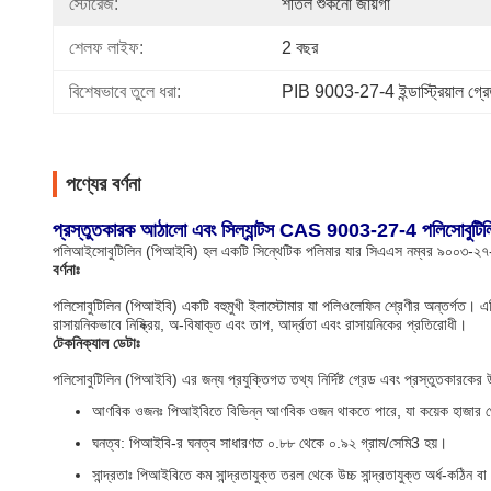
স্টোরেজ:
শীতল শুকনো জায়গা
শেলফ লাইফ:
2 বছর
বিশেষভাবে তুলে ধরা:
PIB 9003-27-4 ইন্ডাস্ট্রিয়াল গ্র
পণ্যের বর্ণনা
প্রস্তুতকারক আঠালো এবং সিল্যান্টস CAS 9003-27-4 পলিসোবুটি
পলিআইসোবুটিলিন (পিআইবি) হল একটি সিন্থেটিক পলিমার যার সিএএস নম্বর ৯০০৩-২৭-৪।
বর্ণনাঃ
পলিসোবুটিলিন (পিআইবি) একটি বহুমুখী ইলাস্টোমার যা পলিওলেফিন শ্রেণীর অন্তর্গত। এট
রাসায়নিকভাবে নিষ্ক্রিয়, অ-বিষাক্ত এবং তাপ, আর্দ্রতা এবং রাসায়নিকের প্রতিরোধী।
টেকনিক্যাল ডেটাঃ
পলিসোবুটিলিন (পিআইবি) এর জন্য প্রযুক্তিগত তথ্য নির্দিষ্ট গ্রেড এবং প্রস্তুতকারকের 
আণবিক ওজনঃ পিআইবিতে বিভিন্ন আণবিক ওজন থাকতে পারে, যা কয়েক হাজার থেকে
ঘনত্ব: পিআইবি-র ঘনত্ব সাধারণত ০.৮৮ থেকে ০.৯২ গ্রাম/সেমি3 হয়।
সান্দ্রতাঃ পিআইবিতে কম সান্দ্রতাযুক্ত তরল থেকে উচ্চ সান্দ্রতাযুক্ত অর্ধ-কঠিন বা শ