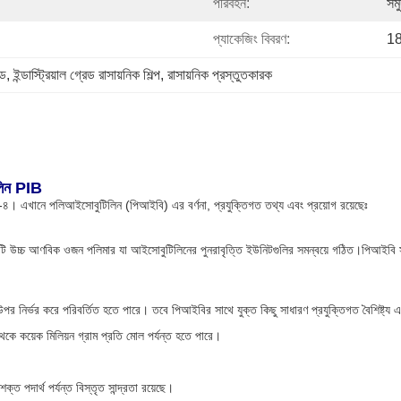
পরিবহন:
সমু
প্যাকেজিং বিবরণ:
18
েড
, 
ইন্ডাস্ট্রিয়াল গ্রেড রাসায়নিক শিল্প
, 
রাসায়নিক প্রস্তুতকারক
লিন PIB
 এখানে পলিআইসোবুটিলিন (পিআইবি) এর বর্ণনা, প্রযুক্তিগত তথ্য এবং প্রয়োগ রয়েছেঃ
ি উচ্চ আণবিক ওজন পলিমার যা আইসোবুটিলিনের পুনরাবৃত্তি ইউনিটগুলির সমন্বয়ে গঠিত।পিআইবি সাধা
উপর নির্ভর করে পরিবর্তিত হতে পারে। তবে পিআইবির সাথে যুক্ত কিছু সাধারণ প্রযুক্তিগত বৈশিষ্ট্য এ
 কয়েক মিলিয়ন গ্রাম প্রতি মোল পর্যন্ত হতে পারে।
ক্ত পদার্থ পর্যন্ত বিস্তৃত সান্দ্রতা রয়েছে।