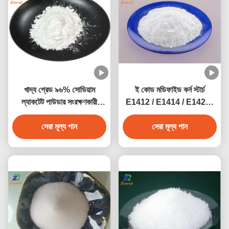
খাদ্য গ্রেড ৯৬% সোডিয়াম
ই কোড মডিফাইড কর্ন স্টার্চ
ল্যাকটেট পাউডার সংরক্ষণকারী
E1412 / E1414 / E1422 /
সোডিয়াম ২-
E1442
হাইড্রোক্সাইপ্রোপানোয়েট CAS
সেরা মূল্য পান
সেরা মূল্য পান
৮৬৭-৫৬-১