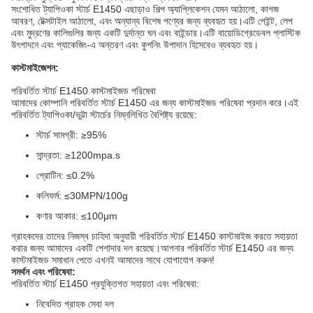
সংশোধিত ট্যাপিওকা স্টার্চ E1450 এছাড়াও শিল্প অ্যাপ্লিকেশন যেমন আঠালো, কাগজ
আবরণ, টেক্সটাইল আঠালো, এবং অন্যান্য বিশেষ পণ্যের জন্য ব্যবহৃত হয়।এটি পেইন্ট, লেপ
এবং মুদ্রণের কালিগুলির জন্য একটি দুর্দান্ত ঘন এবং বাইন্ডার।এটি বায়োডিগ্রেডেবল প্লাস্টিক
উৎপাদনে এবং প্যাকেজিং-এ অন্তরণ এবং কুশনিং উপাদান হিসেবেও ব্যবহৃত হয়।
কাস্টমাইজেশন:
পরিবর্তিত স্টার্চ E1450 কাস্টমাইজড পরিষেবা
আমাদের কোম্পানি পরিবর্তিত স্টার্চ E1450 এর জন্য কাস্টমাইজড পরিষেবা প্রদান করে।এই
পরিবর্তিত ট্যাপিওকা/ভুট্টা স্টার্চের নিম্নলিখিত বৈশিষ্ট্য রয়েছে:
স্টার্চ সামগ্রী: ≥95%
সান্দ্রতা: ≥1200mpa.s
প্রোটিন: ≤0.2%
কলিফর্ম: ≤30MPN/100g
কণার আকার: ≤100μm
গ্রাহকদের তাদের নিজস্ব চাহিদা অনুযায়ী পরিবর্তিত স্টার্চ E1450 কাস্টমাইজ করতে সহায়তা
করার জন্য আমাদের একটি পেশাদার দল রয়েছে।আপনার পরিবর্তিত স্টার্চ E1450 এর জন্য
কাস্টমাইজড সমাধান পেতে এখনই আমাদের সাথে যোগাযোগ করুন!
সমর্থন এবং পরিষেবা:
পরিবর্তিত স্টার্চ E1450 প্রযুক্তিগত সহায়তা এবং পরিষেবা:
নিবেদিত গ্রাহক সেবা দল