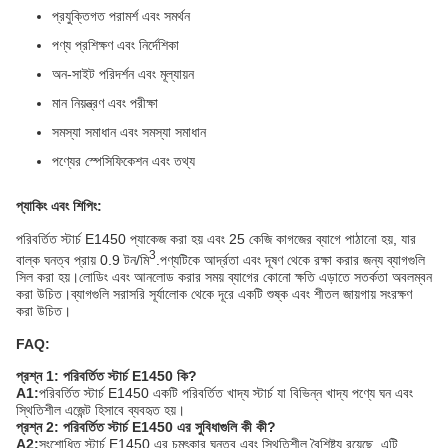
প্রযুক্তিগত পরামর্শ এবং সমর্থন
পণ্য প্রশিক্ষণ এবং নির্দেশিকা
অন-সাইট পরিদর্শন এবং মূল্যায়ন
মান নিয়ন্ত্রণ এবং পরীক্ষা
সমস্যা সমাধান এবং সমস্যা সমাধান
পণ্যের স্পেসিফিকেশন এবং তথ্য
প্যাকিং এবং শিপিং:
পরিবর্তিত স্টার্চ E1450 প্যাকেজ করা হয় এবং 25 কেজি কাগজের ব্যাগে পাঠানো হয়, যার
3
বাল্ক ঘনত্ব প্রায় 0.9 টন/মি
.পণ্যটিকে আর্দ্রতা এবং দূষণ থেকে রক্ষা করার জন্য ব্যাগগুলি
সিল করা হয়।লোডিং এবং আনলোড করার সময় ব্যাগের কোনো ক্ষতি এড়াতে সতর্কতা অবলম্বন
করা উচিত।ব্যাগগুলি সরাসরি সূর্যালোক থেকে দূরে একটি শুষ্ক এবং শীতল জায়গায় সংরক্ষণ
করা উচিত।
FAQ:
প্রশ্ন 1: পরিবর্তিত স্টার্চ E1450 কি?
A1:
পরিবর্তিত স্টার্চ E1450 একটি পরিবর্তিত খাদ্য স্টার্চ যা বিভিন্ন খাদ্য পণ্যে ঘন এবং
স্থিতিশীল এজেন্ট হিসাবে ব্যবহৃত হয়।
প্রশ্ন 2: পরিবর্তিত স্টার্চ E1450 এর সুবিধাগুলি কী কী?
A2:
সংশোধিত স্টার্চ E1450 এর চমৎকার ঘনত্ব এবং স্থিতিশীল বৈশিষ্ট্য রয়েছে, এটি