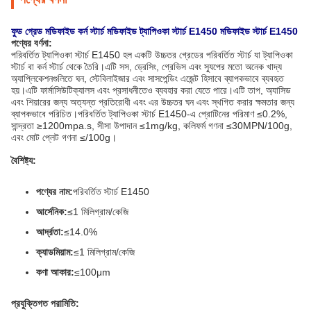
ফুড গ্রেড মডিফাইড কর্ন স্টার্চ মডিফাইড ট্যাপিওকা স্টার্চ E1450 মডিফাইড স্টার্চ E1450
পণ্যের বর্ণনা:
পরিবর্তিত ট্যাপিওকা স্টার্চ E1450 হল একটি উচ্চতর গ্রেডের পরিবর্তিত স্টার্চ যা ট্যাপিওকা
স্টার্চ বা কর্ন স্টার্চ থেকে তৈরি।এটি সস, ড্রেসিং, গ্রেভিস এবং স্যুপের মতো অনেক খাদ্য
অ্যাপ্লিকেশনগুলিতে ঘন, স্টেবিলাইজার এবং সাসপেন্ডিং এজেন্ট হিসাবে ব্যাপকভাবে ব্যবহৃত
হয়।এটি ফার্মাসিউটিক্যালস এবং প্রসাধনীতেও ব্যবহার করা যেতে পারে।এটি তাপ, অ্যাসিড
এবং শিয়ারের জন্য অত্যন্ত প্রতিরোধী এবং এর উচ্চতর ঘন এবং স্থগিত করার ক্ষমতার জন্য
ব্যাপকভাবে পরিচিত।পরিবর্তিত ট্যাপিওকা স্টার্চ E1450-এ প্রোটিনের পরিমাণ ≤0.2%,
সান্দ্রতা ≥1200mpa.s, সীসা উপাদান ≤1mg/kg, কলিফর্ম গণনা ≤30MPN/100g,
এবং মোট প্লেট গণনা ≤/100g।
বৈশিষ্ট্য:
পণ্যের নাম:
পরিবর্তিত স্টার্চ E1450
আর্সেনিক:
≤1 মিলিগ্রাম/কেজি
আর্দ্রতা:
≤14.0%
ক্যাডমিয়াম:
≤1 মিলিগ্রাম/কেজি
কণা আকার:
≤100μm
প্রযুক্তিগত পরামিতি: