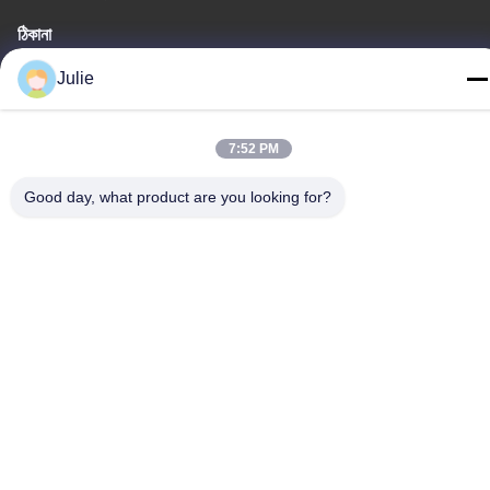
ঠিকানা
No.1107 ট্রায়ামফ বিল্ডিং 6, ইয়ংটাই স্ট্রিট, পিংচেং জেলা, দাতং, শানসি, চীন
Julie
টেলিফোন
86-13546018581
7:52 PM
Good day, what product are you looking for?
গোপনীয়তা নীতি
|
সাইট ম্যাপ
চীন ভালো গুণমান খাদ্য এবং ফিড সংযোজন সরবরাহকারী। কপিরাইট © -2026 Shanxi
Zorui Biotechnology Co., Ltd. . সব সমস্ত অধিকার সংরক্ষিত।