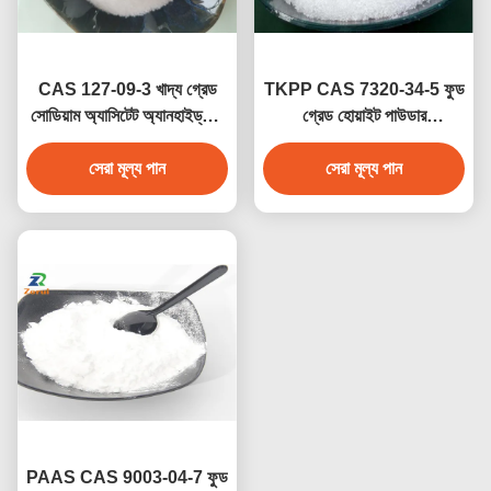
CAS 127-09-3 খাদ্য গ্রেড
TKPP CAS 7320-34-5 ফুড
সোডিয়াম অ্যাসিটেট অ্যানহাইড্রাস/
গ্রেড হোয়াইট পাউডার
এসিটিক এসিড সোডিয়াম লবণ
টেট্রাপটাসিয়াম পাইরোফসফেট খাদ্য
ইনজেকশনযোগ্য
সেরা মূল্য পান
সংযোজনের জন্য
সেরা মূল্য পান
PAAS CAS 9003-04-7 ফুড