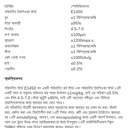
বৈশিষ্ট্য
স্পেসিফিকেশন
পরিবর্তিত ট্যাপিওকা স্টার্চ
E1450
বুধ
≤1 মিলিগ্রাম/কেজি
স্টার্চ সামগ্রী
≥95%
পিএইচ
4.5-7.0
কণা আকার
≤100μm
সান্দ্রতা
≥1200mpa.s
ক্যাডমিয়াম
≤1 মিলিগ্রাম/কেজি
সীসা
≤1 মিলিগ্রাম/কেজি
মোট প্লেট গণনা
≤1000cfu/g
ছাই
≤0.5%
প্রোটিন
≤0.2%
অ্যাপ্লিকেশন:
পরিবর্তিত স্টার্চ E1450 হল একটি পরিবর্তিত কর্ন স্টার্চ এবং পরিবর্তিত ট্যাপিওকা স্টার্চ।এটি
একটি সাদা বা হলুদাভ পাউডার যার পারদ উপাদান ≤1mg/kg, ছাই এর পরিমাণ ≤0.5%
এবং PH 4.5-7.0।স্টার্চ কন্টেন্ট ≥95%, তাই এটি অত্যন্ত ঘনীভূত এবং বিভিন্ন
অ্যাপ্লিকেশনের জন্য ব্যবহার করা যেতে পারে।
এই পরিবর্তিত স্টার্চটি ব্যাপকভাবে খাদ্য প্রয়োগের জন্য ব্যবহৃত হয় যেমন ঘন করা, বাঁধাই
করা, জেলিং করা এবং স্থিতিশীল করা।এটি শিশুর খাদ্য, রুটি এবং স্ন্যাকস তৈরিতেও ব্যবহৃত
হয়।এটি emulsifying, আবরণ, এবং encapsulating জন্য একটি আদর্শ উপাদান, এবং
গরম এবং ঠান্ডা উভয় খাদ্য প্রক্রিয়াকরণের জন্য উপযুক্ত।এটি ফার্মাসিউটিক্যাল শিল্পে
নিয়ন্ত্রিত মুক্তির ওষুধ বিতরণ ব্যবস্থার জন্যও ব্যবহৃত হয়।