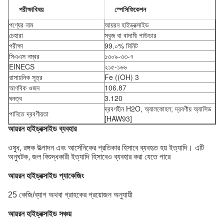
পরীক্ষা
বিষয়
স্পেসিফিকেশন
পণ্যের নাম
আয়রন হাইড্রক্সাইড
চেহারা
সবুজ বা বাদামী পাউডার
পরীক্ষা
99.০% মিনিট
সিএএস নম্বর
১৩০৯-৩৩-৭
EINECS
২১৫-১৬৬
রাসায়নিক সূত্র
Fe ((OH) 3
আণবিক ওজন
106.87
ঘনত্ব
3.120
দ্রবণহীন H2O, অ্যালকোহল; দ্রবণীয় অ্যাসিড
পানিতে দ্রবণীয়তা
[HAW93]
আয়রন হাইড্রক্সাইড ব্যবহার
ওষুধ, রঙ্গক উত্পাদন এবং আর্সেনিকের প্রতিকার হিসাবে ব্যবহৃত হয় ইত্যাদি। এটি
অনুঘটক, জল বিশুদ্ধকারী ইত্যাদি হিসাবেও ব্যবহার করা যেতে পারে
আয়রন হাইড্রক্সাইড প্যাকেজিং
25 কেজি/ব্যাগ অথবা গ্রাহকের প্রয়োজন অনুযায়ী
আয়রন হাইড্রক্সাইড সঞ্চয়