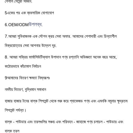
পেপাল পেমেন্ট সমর্থন.
5একের পর এক ব্যবসায়িক যোগাযোগ
উপলব্ধ
6.OEM/ODM
.
7.আমরা সুবিধাজনক এক স্টেশন ক্রয় সেবা অফার. আমাদের পেশাদারী এবং চিন্তাশীল 
বিক্রয়োত্তর সেবা আপনার উদ্বেগ দূর.
8. আমরা সক্রিয় ফার্মাসিউটিক্যাল উপাদান পণ্য রপ্তানি অভিজ্ঞতা অনেক বছর আছে, 
কঠোরভাবে কাঁচামাল নির্বাচন
9আমাদের বিতরণ ক্ষমতা নিম্নরূপঃ
নমনীয় বিতরণ, বুদ্ধিমান সমাধান
হাজার হাজার টনের বাল্ক শিপমেন্ট থেকে শুরু করে প্যাকেজড পণ্য এবং এমনকি নমুনার ক্ষুদ্রতম 
শিপমেন্ট পর্যন্ত।
বাল্ক - পাউডার এবং তরলগুলির সঞ্চয় এবং পরিবহন - জাহাজে পণ্য চলাচল - পাউডার এবং 
বাল্ক তরল