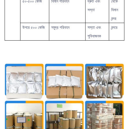
৫০-৫০০ কেজি
বিমান পরিবহন
দ্রুত এবং
থেকে
সস্তা
বিমান
বন্দর
উপরে
৫০০ কেজি
সমুদ্র পরিবহন
সস্তা এবং
বন্দরে
সুবিধাজনক