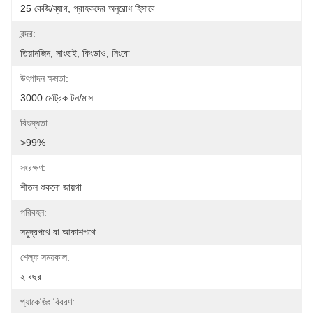
25 কেজি/ব্যাগ, গ্রাহকদের অনুরোধ হিসাবে
বন্দর:
তিয়ানজিন, সাংহাই, কিংডাও, নিংবো
উৎপাদন ক্ষমতা:
3000 মেট্রিক টন/মাস
বিশুদ্ধতা:
>99%
সংরক্ষণ:
শীতল শুকনো জায়গা
পরিবহন:
সমুদ্রপথে বা আকাশপথে
শেল্ফ সময়কাল:
২ বছর
প্যাকেজিং বিবরণ: