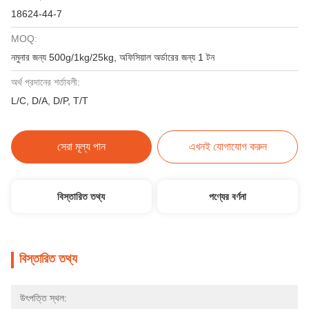
18624-44-7
MOQ:
নমুনার জন্য 500g/1kg/25kg, অফিসিয়াল অর্ডারের জন্য 1 টন
অর্থ প্রদানের শর্তাবলী:
L/C, D/A, D/P, T/T
সেরা মূল্য পান
এখনই যোগাযোগ করুন
বিস্তারিত তথ্য
পণ্যের বর্ণনা
বিস্তারিত তথ্য
উৎপত্তি স্থল: