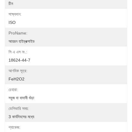
চীন
সাক্ষ্যদান:
ISO
ProName:
আয়রন হাইড্রক্সাইড
সি এ এস নং.:
18624-44-7
আণবিক সূত্র:
FeH2O2
চেহারা:
সবুজ বা বাদামী গুঁড়া
ডেলিভারি সময়:
3 কার্যদিবসের মধ্যে
প্যাকেজ: