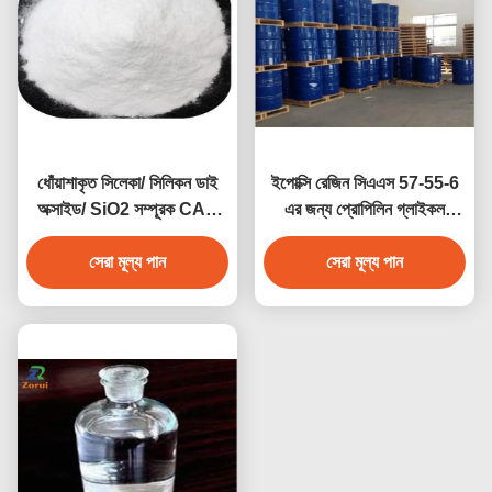
ধোঁয়াশাকৃত সিলেকা/ সিলিকন ডাই
ইপোক্সি রেজিন সিএএস 57-55-6
অক্সাইড/ SiO2 সম্পূরক CAS
এর জন্য প্রোপিলিন গ্লাইকল
7631-86-9 E551
ইন্ডাস্ট্রিয়াল গ্রেড কেমিক্যালস পিজি
সেরা মূল্য পান
সেরা মূল্য পান