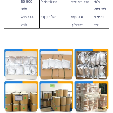
50-500
বিমান পরিবহন
দ্রুত এবং সস্তা
প্রতি
কেজি
এয়ার পোর্ট
উপরে
500
সমুদ্র পরিবহন
সস্তা এবং
পাঠানোর
কেজি
সুবিধাজনক
জন্য