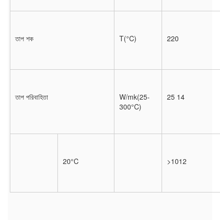
তাপ শক
T(°C)
220
তাপ পরিবাহিতা
W/mk(25-
25 14
300°C)
20°C
>1012