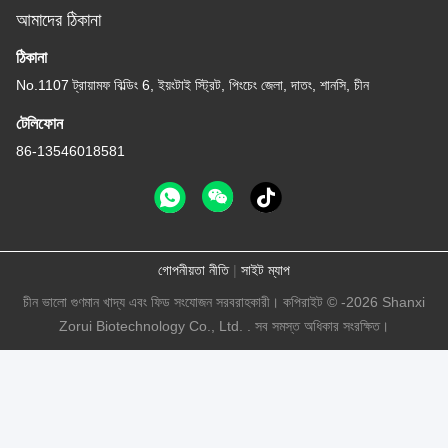
আমাদের ঠিকানা
ঠিকানা
No.1107 ট্রায়ামফ বিল্ডিং 6, ইয়ংটাই স্ট্রিট, পিংচেং জেলা, দাতং, শানসি, চীন
টেলিফোন
86-13546018581
গোপনীয়তা নীতি
|
সাইট ম্যাপ
চীন ভালো গুণমান খাদ্য এবং ফিড সংযোজন সরবরাহকারী। কপিরাইট © -2026 Shanxi
Zorui Biotechnology Co., Ltd. . সব সমস্ত অধিকার সংরক্ষিত।