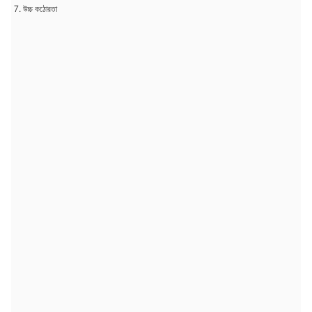
7. উচ্চ কঠোরতা