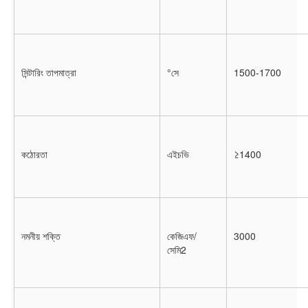
সিন্টারিং তাপমাত্রা
°সে
1500-1700
কঠোরতা
এইচভি
≥1400
নমনীয় শক্তি
কেজিএফ/
3000
সেমি2