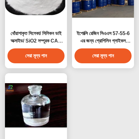
ধোঁয়াশাকৃত সিলেকা/ সিলিকন ডাই
ইপোক্সি রেজিন সিএএস 57-55-6
অক্সাইড/ SiO2 সম্পূরক CAS
এর জন্য প্রোপিলিন গ্লাইকল
7631-86-9 E551
ইন্ডাস্ট্রিয়াল গ্রেড কেমিক্যালস পিজি
সেরা মূল্য পান
সেরা মূল্য পান