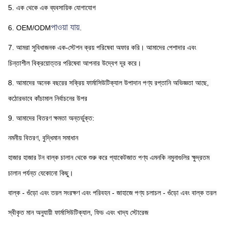
5. এক থেকে এক ব্যবসায়িক যোগাযোগ
পাওয়া যায়
6. OEM/ODM
.
7. আমরা সুবিধাজনক এক-স্টেশন ক্রয় পরিষেবা অফার করি। আমাদের পেশাদার এবং 
চিন্তাশীল বিক্রয়োত্তর পরিষেবা আপনার উদ্বেগ দূর করে।
8. আমাদের অনেক বছরের সক্রিয় ফার্মাসিউটিক্যাল উপাদান পণ্য রপ্তানি অভিজ্ঞতা আছে, 
কঠোরভাবে কাঁচামাল নির্বাচনের উপর
9. আমাদের বিতরণ ক্ষমতা অন্তর্ভুক্ত:
নমনীয় বিতরণ, বুদ্ধিমান সমাধান
হাজার হাজার টন বাল্ক চালান থেকে শুরু করে প্যাকেটজাত পণ্য এমনকি নমুনাগুলির ক্ষুদ্রতম 
চালান পর্যন্ত যেকোনো কিছু।
বাল্ক - গুঁড়ো এবং তরল সংরক্ষণ এবং পরিবহন - জাহাজে পণ্য চলাচল - গুঁড়ো এবং বাল্ক তরল
স্বীকৃত মান অনুযায়ী ফার্মাসিউটিক্যাল, ফিড এবং খাদ্য স্টোরেজ