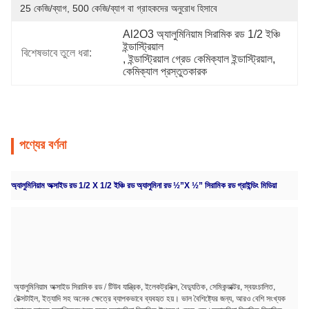
25 কেজি/ব্যাগ, 500 কেজি/ব্যাগ বা গ্রাহকদের অনুরোধ হিসাবে
Al2O3 অ্যালুমিনিয়াম সিরামিক রড 1/2 ইঞ্চি 
ইন্ডাস্ট্রিয়াল
বিশেষভাবে তুলে ধরা:
, 
ইন্ডাস্ট্রিয়াল গ্রেড কেমিক্যাল ইন্ডাস্ট্রিয়াল
, 
কেমিক্যাল প্রস্তুতকারক
পণ্যের বর্ণনা
অ্যালুমিনিয়াম অক্সাইড রড 1/2 X 1/2 ইঞ্চি রড অ্যালুমিনা রড ½”X ½” সিরামিক রড গ্রাইন্ডিং মিডিয়া
অ্যালুমিনিয়াম অক্সাইড সিরামিক রড / টিউব যান্ত্রিক, ইলেকট্রনিক্স, বৈদ্যুতিক, সেমিকন্ডাক্টর, স্বয়ংচালিত, 
টেক্সটাইল, ইত্যাদি সহ অনেক ক্ষেত্রে ব্যাপকভাবে ব্যবহৃত হয়। ভাল বৈশিষ্ট্যের জন্য, আরও বেশি সংখ্যক 