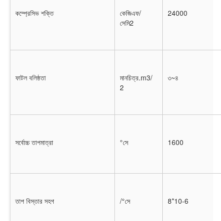
কম্প্রেসিভ শক্তি
কেজিএফ/
24000
সেমি2
ফাটল বলিষ্ঠতা
মানচিত্র.m3/
৩~৪
2
সর্বোচ্চ তাপমাত্রা
°সে
1600
তাপ বিস্তার সহগ
/°সে
8*10-6