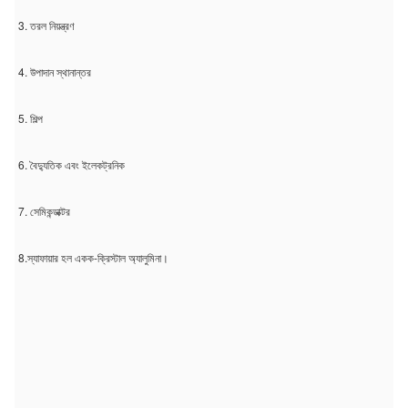
3. তরল নিয়ন্ত্রণ
4. উপাদান স্থানান্তর
5. শিল্প
6. বৈদ্যুতিক এবং ইলেকট্রনিক
7. সেমিকন্ডাক্টর
8.স্যাফায়ার হল একক-ক্রিস্টাল অ্যালুমিনা।