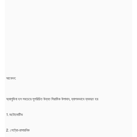
আবেদন:
অ্যালুমিনা হল সবচেয়ে সুপরিচিত উন্নত সিরামিক উপাদান, ব্যাপকভাবে ব্যবহৃত হয়
1.অটোমোটিভ
2. পেট্রো-রাসায়নিক