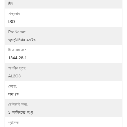
চীন
সাক্ষ্যদান:
ISO
ProName:
অ্যালুমিনিয়াম অক্সাইড
সি এ এস নং.:
1344-28-1
আণবিক সূত্র:
AL2O3
চেহারা:
সাদা রড
ডেলিভারি সময়:
3 কার্যদিবসের মধ্যে
প্যাকেজ: