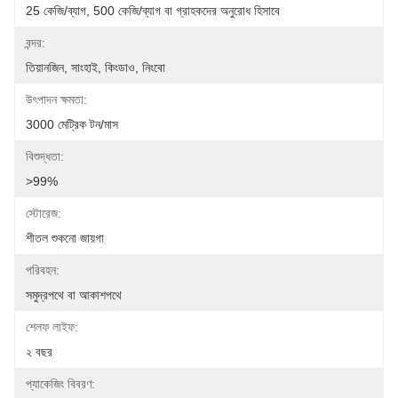
25 কেজি/ব্যাগ, 500 কেজি/ব্যাগ বা গ্রাহকদের অনুরোধ হিসাবে
বন্দর:
তিয়ানজিন, সাংহাই, কিংডাও, নিংবো
উৎপাদন ক্ষমতা:
3000 মেট্রিক টন/মাস
বিশুদ্ধতা:
>99%
স্টোরেজ:
শীতল শুকনো জায়গা
পরিবহন:
সমুদ্রপথে বা আকাশপথে
শেলফ লাইফ:
২ বছর
প্যাকেজিং বিবরণ: