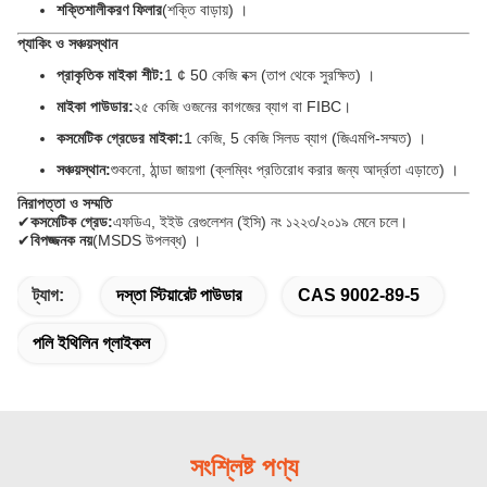
শক্তিশালীকরণ ফিলার
(শক্তি বাড়ায়) ।
প্যাকিং ও সঞ্চয়স্থান
প্রাকৃতিক মাইকা শীট:
1 ¢ 50 কেজি বক্স (তাপ থেকে সুরক্ষিত) ।
মাইকা পাউডার:
২৫ কেজি ওজনের কাগজের ব্যাগ বা FIBC।
কসমেটিক গ্রেডের মাইকা:
1 কেজি, 5 কেজি সিলড ব্যাগ (জিএমপি-সম্মত) ।
সঞ্চয়স্থান:
শুকনো, ঠান্ডা জায়গা (ক্লম্বিং প্রতিরোধ করার জন্য আর্দ্রতা এড়াতে) ।
নিরাপত্তা ও সম্মতি
✔
কসমেটিক গ্রেড:
এফডিএ, ইইউ রেগুলেশন (ইসি) নং ১২২৩/২০১৯ মেনে চলে।
✔
বিপজ্জনক নয়
(MSDS উপলব্ধ) ।
ট্যাগ:
দস্তা স্টিয়ারেট পাউডার
CAS 9002-89-5
পলি ইথিলিন গ্লাইকল
সংশ্লিষ্ট পণ্য