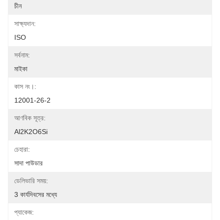
চীন
সাক্ষ্যদান:
ISO
সর্বনাম:
মাইকা
কাস নং।:
12001-26-2
আণবিক সূত্র:
Al2K2O6Si
চেহারা:
সাদা পাউডার
ডেলিভারি সময়:
3 কার্যদিবসের মধ্যে
প্যাকেজ: