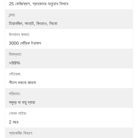
25 কেজি/ব্যাগ, গ্রাহকদের অনুরোধ হিসাবে
বন্দর:
তিয়ানজিন, সাংহাই, কিংডাও, নিংবো
উৎপাদন ক্ষমতা:
3000 মেট্রিক টন/মাস
বিশুদ্ধতা:
>99%
স্টোরেজ:
শীতল শুকনো জায়গা
পরিবহন:
সমুদ্র বা বায়ু দ্বারা
শেলফ লাইফ:
2 বছর
প্যাকেজিং বিবরণ: