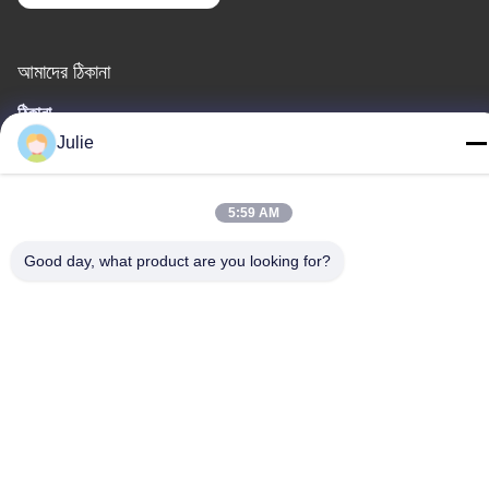
আমাদের ঠিকানা
ঠিকানা
Julie
No.1107 ট্রায়ামফ বিল্ডিং 6, ইয়ংটাই স্ট্রিট, পিংচেং জেলা, দাতং, শানসি, চীন
টেলিফোন
5:59 AM
86-13546018581
Good day, what product are you looking for?
গোপনীয়তা নীতি
|
সাইট ম্যাপ
চীন ভালো গুণমান খাদ্য এবং ফিড সংযোজন সরবরাহকারী। কপিরাইট © -2026 Shanxi
Zorui Biotechnology Co., Ltd. . সব সমস্ত অধিকার সংরক্ষিত।