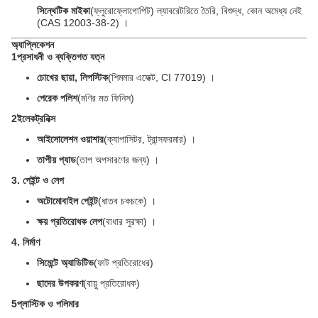
সিন্থেটিক মাইকা
(ফ্লুরোফ্লোগোপিট) ল্যাবরেটরিতে তৈরি, বিশুদ্ধ, কোন অমেধ্য নেই
(CAS 12003-38-2) ।
অ্যাপ্লিকেশন
1প্রসাধনী ও ব্যক্তিগত যত্ন
চোখের ছায়া, লিপস্টিক
(শিমমার এফেক্ট, CI 77019) ।
পেরেক পলিশ
(মণির মত ফিনিস)
2ইলেকট্রনিক্স
আইসোলেশন ওয়াশার
(ক্যাপাসিটর, ট্রান্সফরমার) ।
তাপীয় প্যাড
(তাপ অপসারণের জন্য) ।
3. পেইন্ট ও লেপ
অটোমোবাইল পেইন্ট
(ধাতব চকচকে) ।
ক্ষয় প্রতিরোধক লেপ
(বাধার সুরক্ষা) ।
4. নির্মাণ
সিমেন্টে অ্যাডিটিভ
(ফাট প্রতিরোধের)
ছাদের উপকরণ
(বায়ু প্রতিরোধক)
5প্লাস্টিক ও পলিমার