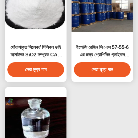
ধোঁয়াশাকৃত সিলেকা/ সিলিকন ডাই
ইপোক্সি রেজিন সিএএস 57-55-6
অক্সাইড/ SiO2 সম্পূরক CAS
এর জন্য প্রোপিলিন গ্লাইকল
7631-86-9 E551
ইন্ডাস্ট্রিয়াল গ্রেড কেমিক্যালস পিজি
সেরা মূল্য পান
সেরা মূল্য পান