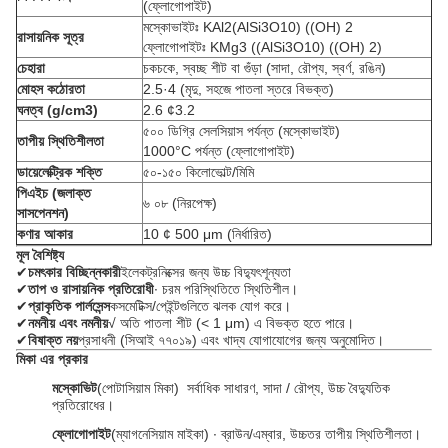
(ফ্লোগোপাইট)
মস্কোভাইটঃ KAl2(AlSi3O10) ((OH) 2
রাসায়নিক সূত্র
ফ্লোগোপাইটঃ KMg3 ((AlSi3O10) ((OH) 2)
চেহারা
চকচকে, স্বচ্ছ শীট বা গুঁড়া (সাদা, রৌপ্য, স্বর্ণ, রঙিন)
মোহস কঠোরতা
2.5·4 (মৃদু, সহজে পাতলা স্তরে বিভক্ত)
ঘনত্ব (g/cm3)
2.6 ¢3.2
৫০০ ডিগ্রি সেলসিয়াস পর্যন্ত (মস্কোভাইট)
তাপীয় স্থিতিশীলতা
1000°C পর্যন্ত (ফ্লোগোপাইট)
ডায়েলেক্ট্রিক শক্তি
৫০-১৫০ কিলোভোল্ট/মিমি
পিএইচ (জলাক্ত
৬ ০৮ (নিরপেক্ষ)
সাসপেনশন)
কণার আকার
10 ¢ 500 μm (নির্ধারিত)
মূল বৈশিষ্ট্য
✔
চমৎকার বিচ্ছিন্নকারী
ইলেকট্রনিক্সের জন্য উচ্চ বিদ্যুৎশূন্যতা
✔
তাপ ও রাসায়নিক প্রতিরোধী
∙ চরম পরিস্থিতিতে স্থিতিশীল।
✔
প্রাকৃতিক পার্লসেন্স
কসমেটিক্স/পেইন্টগুলিতে ঝলক যোগ করে।
✔
নমনীয় এবং নমনীয়
√ অতি পাতলা শীট (< 1 μm) এ বিভক্ত হতে পারে।
✔
বিষাক্ত নয়
প্রসাধনী (সিআই ৭৭০১৯) এবং খাদ্য যোগাযোগের জন্য অনুমোদিত।
মিকা এর প্রকার
মস্কোভিট
(পোটাসিয়াম মিকা) ️ সর্বাধিক সাধারণ, সাদা / রৌপ্য, উচ্চ বৈদ্যুতিক
প্রতিরোধের।
ফ্লোগোপাইট
(ম্যাগনেসিয়াম মাইকা) ∙ ব্রাউন/এম্বার, উচ্চতর তাপীয় স্থিতিশীলতা।