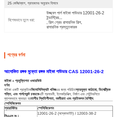
25 কেজি/ব্যাগ, গ্রাহকদের অনুরোধ হিসাবে
উজ্জ্বল পার্ল মাইকা পাউডার 12001-26-2 
ইন্ডাস্ট্রিয়...
বিশেষভাবে তুলে ধরা:
, 
শিল্প গ্রেড রাসায়নিক শিল্প
, 
রাসায়নিক প্রস্তুতকারক
পণ্যের বর্ণনা
আলোকিত রঙ্গক মুক্তো রঙ্গক মাইকা পাউডার CAS 12001-26-2
মাইকা ০ প্রযুক্তিগত ওভারভিউ
বর্ণনা
মাইকা একটি প্রাকৃতিক
ফিলোসিলিক্যাট খনিজ
এর জন্য পরিচিত
স্তরযুক্ত কাঠামো, ডিলেক্ট্রিক
শক্তি, এবং পার্লস্কেন্ট চকচকে
এটি প্রসাধনী, ইলেকট্রনিক্স, নির্মাণ এবং পেইন্টগুলিতে
ব্যাপকভাবে ব্যবহৃত হয়
তাপীয় স্থিতিশীলতা, নমনীয়তা এবং প্রতিফলন বৈশিষ্ট্য
.
স্পেসিফিকেশন
প্যারামিটার
স্পেসিফিকেশন
12001-26-2 (মস্কোভাইট) / 12003-38-2
সিএএস নং।