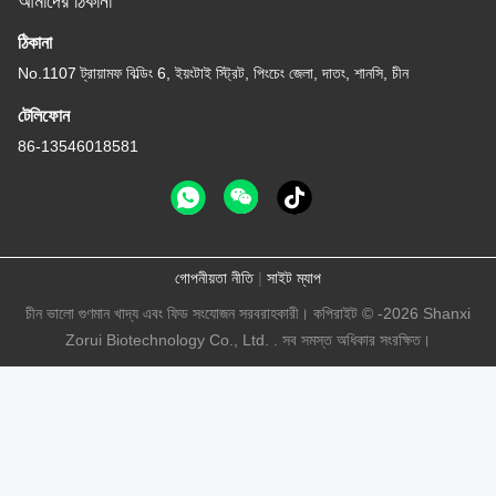
আমাদের ঠিকানা
ঠিকানা
No.1107 ট্রায়ামফ বিল্ডিং 6, ইয়ংটাই স্ট্রিট, পিংচেং জেলা, দাতং, শানসি, চীন
টেলিফোন
86-13546018581
গোপনীয়তা নীতি
|
সাইট ম্যাপ
চীন ভালো গুণমান খাদ্য এবং ফিড সংযোজন সরবরাহকারী। কপিরাইট © -2026 Shanxi
Zorui Biotechnology Co., Ltd. . সব সমস্ত অধিকার সংরক্ষিত।