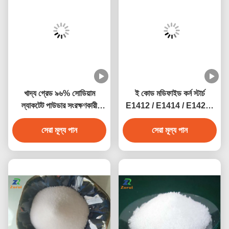
খাদ্য গ্রেড ৯৬% সোডিয়াম
ই কোড মডিফাইড কর্ন স্টার্চ
ল্যাকটেট পাউডার সংরক্ষণকারী
E1412 / E1414 / E1422 /
সোডিয়াম ২-
E1442
হাইড্রোক্সাইপ্রোপানোয়েট CAS
সেরা মূল্য পান
সেরা মূল্য পান
৮৬৭-৫৬-১