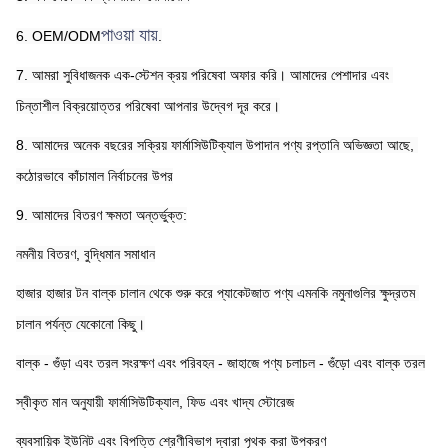
পাওয়া যায়
6. OEM/ODM
.
7. আমরা সুবিধাজনক এক-স্টেশন ক্রয় পরিষেবা অফার করি। আমাদের পেশাদার এবং 
চিন্তাশীল বিক্রয়োত্তর পরিষেবা আপনার উদ্বেগ দূর করে।
8. আমাদের অনেক বছরের সক্রিয় ফার্মাসিউটিক্যাল উপাদান পণ্য রপ্তানি অভিজ্ঞতা আছে, 
কঠোরভাবে কাঁচামাল নির্বাচনের উপর
9. আমাদের বিতরণ ক্ষমতা অন্তর্ভুক্ত:
নমনীয় বিতরণ, বুদ্ধিমান সমাধান
হাজার হাজার টন বাল্ক চালান থেকে শুরু করে প্যাকেটজাত পণ্য এমনকি নমুনাগুলির ক্ষুদ্রতম 
চালান পর্যন্ত যেকোনো কিছু।
বাল্ক - গুঁড়া এবং তরল সংরক্ষণ এবং পরিবহন - জাহাজে পণ্য চলাচল - গুঁড়ো এবং বাল্ক তরল
স্বীকৃত মান অনুযায়ী ফার্মাসিউটিক্যাল, ফিড এবং খাদ্য স্টোরেজ
ব্যবসায়িক ইউনিট এবং বিপত্তি শ্রেণীবিভাগ দ্বারা পৃথক করা উপকরণ