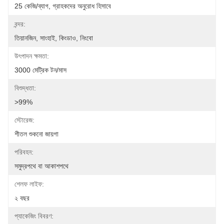
25 কেজি/ব্যাগ, গ্রাহকদের অনুরোধ হিসাবে
বন্দর:
তিয়ানজিন, সাংহাই, কিংডাও, নিংবো
উৎপাদন ক্ষমতা:
3000 মেট্রিক টন/মাস
বিশুদ্ধতা:
>99%
স্টোরেজ:
শীতল শুকনো জায়গা
পরিবহন:
সমুদ্রপথে বা আকাশপথে
শেলফ লাইফ:
২ বছর
প্যাকেজিং বিবরণ: