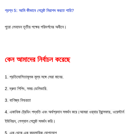
প্রশ্ন 5: আমি কীভাবে পেমেন্ট নিরাপদ করতে পারি?
পুরো লেনদেন তৃতীয় পক্ষের পরিদর্শনের অধীনে।
কেন আমাদের নির্বাচন করেছে
1. প্রতিযোগিতামূলক মূল্য সঙ্গে সেরা মানের.
2. দ্রুত শিপিং, সময় ডেলিভারি.
3. বাণিজ্য নিশ্চয়তা
4. একাধিক ট্রেডিং পদ্ধতি এবং অর্থপ্রদান সমর্থন করে।আমরা ওয়্যার ট্রান্সফার, ওয়েস্টার্ন 
ইউনিয়ন, পেপ্যাল ​​পেমেন্ট সমর্থন করি।
5. এক থেকে এক ব্যবসায়িক যোগাযোগ