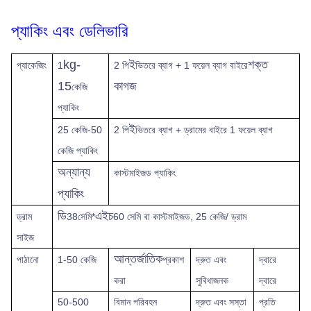
প্যাকিং এবং ডেলিভারি
kg-
ই
শক্ত
প্যাকেজিং
1
2 পি
ভিতরে ব্যাগ + 1 ফয়েল ব্যাগ বাইরে
15
কাগজ
কেজি
প্যাকিং
ই
25 কেজি-50
2 পি
ভিতরে ব্যাগ + ড্রামের বাইরে 1 ফয়েল ব্যাগ
কেজি প্যাকিং
অন্যান্য
কাস্টমাইজড প্যাকিং
প্যাকিং
ডি
এইচ
ড্রাম
38সেমি*
60 সেমি বা কাস্টমাইজড, 25 কেজি/ ড্রাম
সাইজ
আন্তর্জাতিক
পাঠানো
1-50 কেজি
প্রকাশ
দ্রুত
এবং
দ্বারে
করা
সুবিধাজনক
দ্বারে
50-500
বিমান পরিবহন
দ্রুত এবং সস্তা
প্রতি