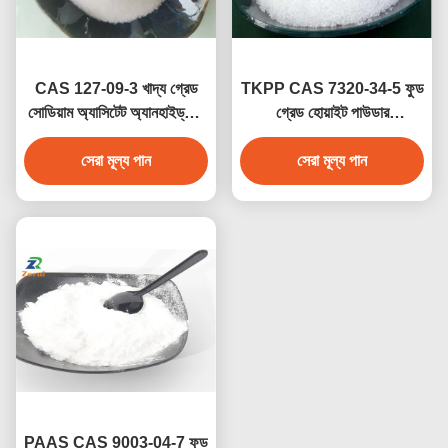
CAS 127-09-3 খাদ্য গ্রেড
TKPP CAS 7320-34-5 ফুড
সোডিয়াম অ্যাসিটেট অ্যানহাইড্রাস/
গ্রেড হোয়াইট পাউডার
এসিটিক এসিড সোডিয়াম লবণ
টেট্রাপটাসিয়াম পাইরোফসফেট খাদ্য
ইনজেকশনযোগ্য
সেরা মূল্য পান
সংযোজনের জন্য
সেরা মূল্য পান
PAAS CAS 9003-04-7 ফুড