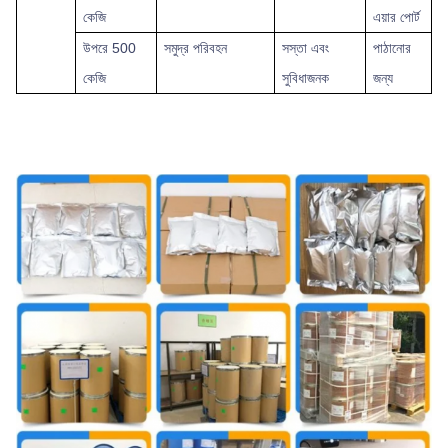
কেজি
এয়ার পোর্ট
উপরে
500
সমুদ্র পরিবহন
সস্তা এবং
পাঠানোর
কেজি
সুবিধাজনক
জন্য