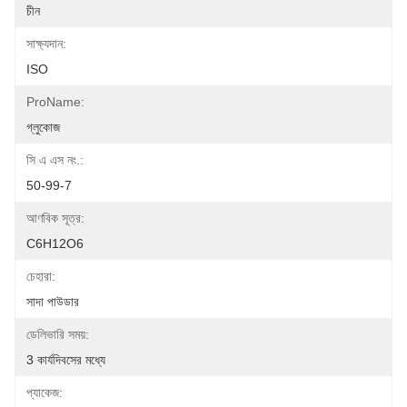
চীন
সাক্ষ্যদান:
ISO
ProName:
গ্লুকোজ
সি এ এস নং.:
50-99-7
আণবিক সূত্র:
C6H12O6
চেহারা:
সাদা পাউডার
ডেলিভারি সময়:
3 কার্যদিবসের মধ্যে
প্যাকেজ: