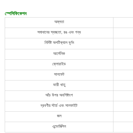
স্পেসিফিকেশন
অম্লতা
সমাধানের স্বচ্ছতা, রঙ এবং গন্ধ
নির্দিষ্ট অপটিক্যাল ঘূর্ণন
আর্সেনিক
ক্লোরাইড
সালফেট
ভারী ধাতু
আঁচ উপর অবশিষ্টাংশ
দ্রবণীয় স্টার্চ এবং সালফাইট
জল
এন্ডোটক্সিন