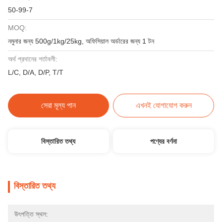
50-99-7
MOQ:
নমুনার জন্য 500g/1kg/25kg, অফিসিয়াল অর্ডারের জন্য 1 টন
অর্থ প্রদানের শর্তাবলী:
L/C, D/A, D/P, T/T
সেরা মূল্য পান
এখনই যোগাযোগ করুন
বিস্তারিত তথ্য
পণ্যের বর্ণনা
বিস্তারিত তথ্য
উৎপত্তি স্থল: