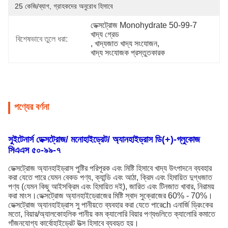
25 কেজি/ব্যাগ, গ্রাহকদের অনুরোধ হিসাবে
ডেক্সট্রোজ Monohydrate 50-99-7 
খাদ্য গ্রেড
বিশেষভাবে তুলে ধরা:
, 
খাদ্যজাত খাদ্য সংযোজন
, 
খাদ্য সংযোজক প্রস্তুতকারক
পণ্যের বর্ণনা
সুইটেনার্স ডেক্সট্রোজ/ মনোহাইড্রেট/ অ্যানহাইড্রাস ডি(+)-গ্লুকোজ
সিএএস ৫০-৯৯-৭
ডেক্সট্রোজ অ্যানহাইড্রাস পুষ্টির পরিপূরক এবং মিষ্টি হিসাবে খাদ্য উৎপাদনে ব্যবহার
করা যেতে পারে যেমন বেকড পণ্য, ক্যান্ডি এবং আঠা, ক্রিম এবং হিমায়িত দুগ্ধজাত
পণ্য (যেমন কিছু আইসক্রিম এবং হিমায়িত দই), জারিত এবং টিনজাত খাবার, নিরাময়
করা মাংস।ডেক্সট্রোজ অ্যানহাইড্রোজের মিষ্টি স্বাদ সুক্রোজের 60% - 70%।
ডেক্সট্রোজ অ্যানহাইড্রাস সু পানীয়তে ব্যবহার করা যেতে পারে
ch এনার্জি ড্রিংকের
মতো, বিয়ার/অ্যালকোহলিক পানীয় কম ক্যালোরি বিয়ার পণ্যগুলিতে ক্যালোরি কমাতে
গাঁজনযোগ্য কার্বোহাইড্রেট উত্স হিসাবে ব্যবহৃত হয়।