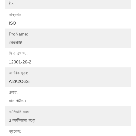
চীন
সাক্ষ্যদান:
ISO
ProName:
সেরিসাইট
সি এ এস নং.:
12001-26-2
আণবিক সূত্র:
Al2K2O6Si
চেহারা:
সাদা পাউডার
ডেলিভারি সময়:
3 কার্যদিবসের মধ্যে
প্যাকেজ: