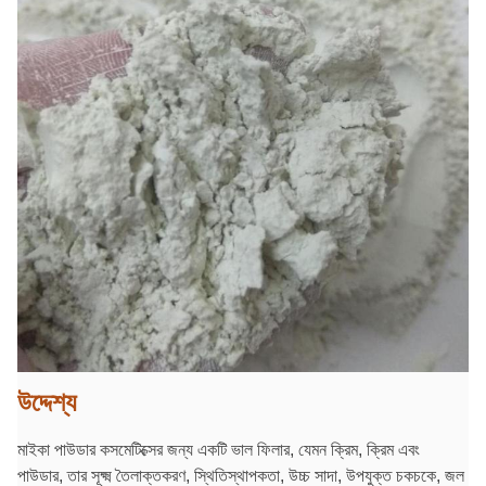
উদ্দেশ্য
মাইকা পাউডার কসমেটিক্সের জন্য একটি ভাল ফিলার, যেমন ক্রিম, ক্রিম এবং
পাউডার, তার সূক্ষ্ম তৈলাক্তকরণ, স্থিতিস্থাপকতা, উচ্চ সাদা, উপযুক্ত চকচকে, জল