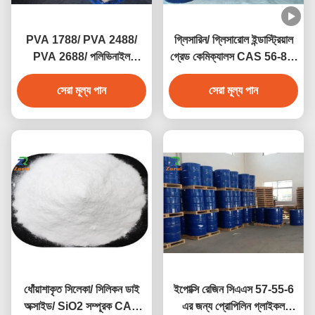
PVA 1788/ PVA 2488/
গ্লিসারিন/ গ্লিসারোল ইন্ডাস্ট্রিয়াল
PVA 2688/ পলিভিনাইল
গ্রেড কেমিক্যালস CAS 56-81-
অ্যালকোহল CAS 9002-89-5
5
সেরা মূল্য পান
সেরা মূল্য পান
ধোঁয়াশাকৃত সিলেকা/ সিলিকন ডাই
ইপোক্সি রেজিন সিএএস 57-55-6
অক্সাইড/ SiO2 সম্পূরক CAS
এর জন্য প্রোপিলিন গ্লাইকল