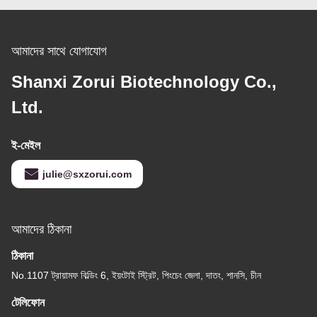
আমাদের সাথে যোগাযোগ
Shanxi Zorui Biotechnology Co.,
Ltd.
ই-মেইল
julie@sxzorui.com
আমাদের ঠিকানা
ঠিকানা
No.1107 ট্রায়ামফ বিল্ডিং 6, ইয়ংটাই স্ট্রিট, পিংচেং জেলা, দাতং, শানসি, চীন
টেলিফোন