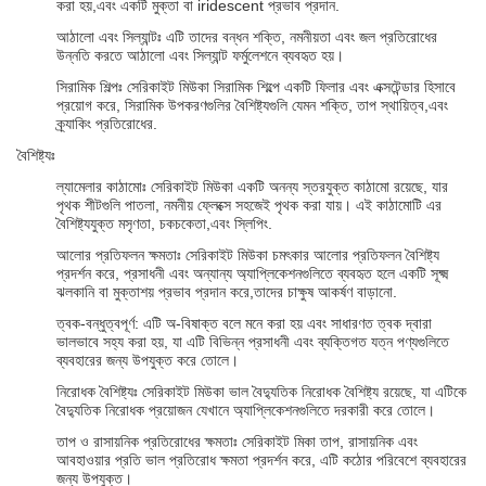
করা হয়,এবং একটি মুক্তা বা iridescent প্রভাব প্রদান.
আঠালো এবং সিল্যান্টঃ এটি তাদের বন্ধন শক্তি, নমনীয়তা এবং জল প্রতিরোধের
উন্নতি করতে আঠালো এবং সিল্যান্ট ফর্মুলেশনে ব্যবহৃত হয়।
সিরামিক শিল্পঃ সেরিকাইট মিউকা সিরামিক শিল্পে একটি ফিলার এবং এক্সটেন্ডার হিসাবে
প্রয়োগ করে, সিরামিক উপকরণগুলির বৈশিষ্ট্যগুলি যেমন শক্তি, তাপ স্থায়িত্ব,এবং
ক্র্যাকিং প্রতিরোধের.
বৈশিষ্ট্যঃ
ল্যামেলার কাঠামোঃ সেরিকাইট মিউকা একটি অনন্য স্তরযুক্ত কাঠামো রয়েছে, যার
পৃথক শীটগুলি পাতলা, নমনীয় ফ্লেক্সে সহজেই পৃথক করা যায়। এই কাঠামোটি এর
বৈশিষ্ট্যযুক্ত মসৃণতা, চকচকেতা,এবং স্লিপিং.
আলোর প্রতিফলন ক্ষমতাঃ সেরিকাইট মিউকা চমৎকার আলোর প্রতিফলন বৈশিষ্ট্য
প্রদর্শন করে, প্রসাধনী এবং অন্যান্য অ্যাপ্লিকেশনগুলিতে ব্যবহৃত হলে একটি সূক্ষ্ম
ঝলকানি বা মুক্তাশয় প্রভাব প্রদান করে,তাদের চাক্ষুষ আকর্ষণ বাড়ানো.
ত্বক-বন্ধুত্বপূর্ণ: এটি অ-বিষাক্ত বলে মনে করা হয় এবং সাধারণত ত্বক দ্বারা
ভালভাবে সহ্য করা হয়, যা এটি বিভিন্ন প্রসাধনী এবং ব্যক্তিগত যত্ন পণ্যগুলিতে
ব্যবহারের জন্য উপযুক্ত করে তোলে।
নিরোধক বৈশিষ্ট্যঃ সেরিকাইট মিউকা ভাল বৈদ্যুতিক নিরোধক বৈশিষ্ট্য রয়েছে, যা এটিকে
বৈদ্যুতিক নিরোধক প্রয়োজন যেখানে অ্যাপ্লিকেশনগুলিতে দরকারী করে তোলে।
তাপ ও রাসায়নিক প্রতিরোধের ক্ষমতাঃ সেরিকাইট মিকা তাপ, রাসায়নিক এবং
আবহাওয়ার প্রতি ভাল প্রতিরোধ ক্ষমতা প্রদর্শন করে, এটি কঠোর পরিবেশে ব্যবহারের
জন্য উপযুক্ত।