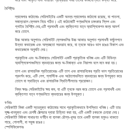
করে এবং আকৃতি এবং ফায়ারিং প্রক্রিয়ার সময় তাদের কাজযোগ্যতা উন্নত করে.
বৈশিষ্ট্যঃ
ল্যামেলার কাঠামোঃ সেরিসাইটের একটি অনন্য ল্যামেলার কাঠামো রয়েছে, যা পাতলা,
সমান্তরাল ফ্লেকস নিয়ে গঠিত। এই কাঠামোটি পণ্যগুলিকে চমৎকার স্লিপ এবং
গ্লাইড বৈশিষ্ট্য দেয়,এটি প্রসাধনী এবং ব্যক্তিগত যত্ন অ্যাপ্লিকেশন জন্য আদর্শ
করে তোলে.
উচ্চ আকার অনুপাতঃ সেরিসাইট ফ্লেকগুলির উচ্চ আকার অনুপাত প্রসাধনী ফর্মুলেশনে
উন্নত কভারেজ এবং অস্বচ্ছতা সরবরাহ করে, যা ত্বকে আরও ভাল রঙের বিকাশ এবং
কভারেজকে অনুমতি দেয়।
প্রাকৃতিক এবং অ-বিষাক্তঃ সেরিসাইট একটি প্রাকৃতিক খনিজ এবং এটি বিভিন্ন
অ্যাপ্লিকেশনগুলিতে ব্যবহারের জন্য অ-বিষাক্ত এবং নিরাপদ বলে মনে করা হয়।
তাপ এবং রাসায়নিক প্রতিরোধেরঃ এটি তাপ এবং রাসায়নিকের প্রতি ভাল প্রতিরোধের
প্রদর্শন করে, এটি লেপ, প্লাস্টিক এবং আঠালোগুলিতে ব্যবহারের জন্য উপযুক্ত করে
তোলে যা স্থায়িত্ব এবং রাসায়নিক স্থিতিশীলতার প্রয়োজন।
নিম্ন ক্ষয়ঃ সেরিকাইটের ক্ষয় কম, যা এটি ত্বকে নরম করে তোলে এবং প্রসাধনী এবং
ব্যক্তিগত যত্ন পণ্যগুলিতে ব্যবহারের জন্য উপযুক্ত।
বর্ণনাঃ
সেরিকাইট মিকা একটি স্তরযুক্ত কাঠামোর সাথে প্রাকৃতিকভাবে উপস্থিত খনিজ। এটি তার
সূক্ষ্ম-ধানযুক্ত এবং রেশমী টেক্সচার দ্বারা চিহ্নিত করা হয়, এটি একটি চকচকে চেহারা দেয়।
সেরিকাইট মিউকা সাধারণত বর্ণহীন বা হালকা রৌপ্য-ধূসর তবে একটি হালকা হলুদও থাকতে
পারে, গোলাপী, বা সবুজ রঙের।
স্পেসিফিকেশনঃ