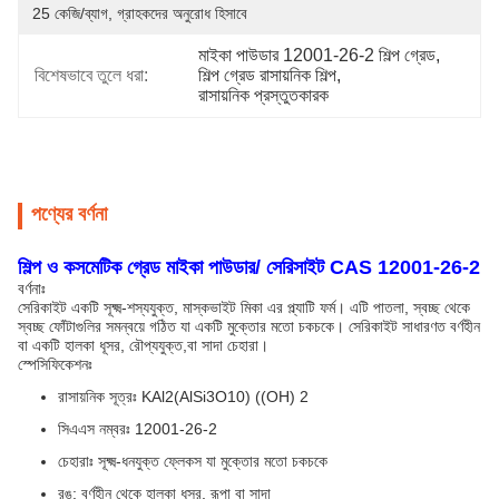
25 কেজি/ব্যাগ, গ্রাহকদের অনুরোধ হিসাবে
মাইকা পাউডার 12001-26-2 শিল্প গ্রেড
, 
বিশেষভাবে তুলে ধরা:
শিল্প গ্রেড রাসায়নিক শিল্প
, 
রাসায়নিক প্রস্তুতকারক
পণ্যের বর্ণনা
শিল্প ও কসমেটিক গ্রেড মাইকা পাউডার/ সেরিসাইট CAS 12001-26-2
বর্ণনাঃ
সেরিকাইট একটি সূক্ষ্ম-শস্যযুক্ত, মাস্কভাইট মিকা এর প্ল্যাটি ফর্ম। এটি পাতলা, স্বচ্ছ থেকে
স্বচ্ছ ফোঁটাগুলির সমন্বয়ে গঠিত যা একটি মুক্তোর মতো চকচকে। সেরিকাইট সাধারণত বর্ণহীন
বা একটি হালকা ধূসর, রৌপ্যযুক্ত,বা সাদা চেহারা।
স্পেসিফিকেশনঃ
রাসায়নিক সূত্রঃ KAl2(AlSi3O10) ((OH) 2
সিএএস নম্বরঃ 12001-26-2
চেহারাঃ সূক্ষ্ম-ধনযুক্ত ফ্লেকস যা মুক্তোর মতো চকচকে
রঙ: বর্ণহীন থেকে হালকা ধূসর, রূপা বা সাদা