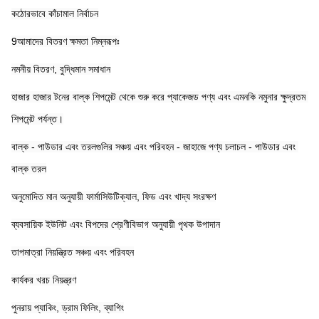
কঠোরভাবে কাঁচামাল নির্বাচন
9আমাদের বিতরণ ক্ষমতা নিম্নরূপঃ
নমনীয় বিতরণ, বুদ্ধিমান সমাধান
হাজার হাজার টনের বাল্ক শিপমেন্ট থেকে শুরু করে প্যাকেজড পণ্য এবং এমনকি নমুনার ক্ষুদ্রতম 
শিপমেন্ট পর্যন্ত।
বাল্ক - পাউডার এবং তরলগুলির সঞ্চয় এবং পরিবহন - জাহাজে পণ্য চলাচল - পাউডার এবং 
বাল্ক তরল
অনুমোদিত মান অনুযায়ী ফার্মাসিউটিক্যাল, ফিড এবং খাদ্য সংরক্ষণ
ব্যবসায়িক ইউনিট এবং বিপদের শ্রেণীবিভাগ অনুযায়ী পৃথক উপাদান
তাপমাত্রা নিয়ন্ত্রিত সঞ্চয় এবং পরিবহন
কার্যকর খরচ নিয়ন্ত্রণ
পুনরায় প্যাকিং, ড্রাম ফিলিং, ব্যাগিং