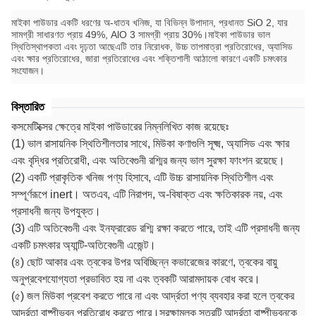
মাইকা পাউডার একটি ধরণের অ-ধাতব খনিজ, যা বিভিন্ন উপাদান, প্রধানত SiO 2, যার
সামগ্রী সাধারণত প্রায় 49%, AlO 3 সামগ্রী প্রায় 30%।মাইকা পাউডার ভাল
স্থিতিস্থাপকতা এবং দৃঢ়তা আছেএটি তার নিরোধক, উচ্চ তাপমাত্রা প্রতিরোধের, অ্যাসিড
এবং ক্ষার প্রতিরোধের, জারা প্রতিরোধের এবং শক্তিশালী আঠালো কারণে একটি চমৎকার
সংযোজন।
বিস্তারিত
কসমেটিক্সের ক্ষেত্রে মাইকা পাউডারের নিম্নলিখিত কাজ রয়েছেঃ
(1) ভাল রাসায়নিক স্থিতিশীলতার সাথে, মিউকা কণাগুলি সূক্ষ্ম, অ্যাসিড এবং ক্ষার
এবং বৃদ্ধির প্রতিরোধী, এবং অতিবেগুনী রশ্মির জন্য ভাল সুরক্ষা ফাংশন রয়েছে।
(2) একটি প্রাকৃতিক খনিজ পণ্য হিসাবে, এটি উচ্চ রাসায়নিক স্থিতিশীল এবং
সম্পূর্ণরূপে inert। অতএব, এটি নিরাপদ, অ-বিষাক্ত এবং ক্ষতিকারক নয়, এবং
প্রসাধনী জন্য উপযুক্ত।
(3) এটি অতিবেগুনী এবং ইনফ্রারেড রশ্মি রক্ষা করতে পারে, তাই এটি প্রসাধনী জন্য
একটি চমৎকার অ্যান্টি-অতিবেগুনী এজেন্ট।
(৪) ছোট আকার এবং ত্বকের উপর অবিচ্ছিন্ন কভারেজের কারণে, ত্বকের বায়ু
অনুপ্রবেশযোগ্যতা প্রভাবিত হয় না এবং ত্বকটি আরামদায়ক বোধ করে।
(৫) জল মিউকা প্রবেশ করতে পারে না এবং আর্দ্রতা পণ্য ব্যবহার করা হলে ত্বকের
আর্দ্রতা বাষ্পীভবন প্রতিরোধ করতে পারে।সুরক্ষামূলক স্তরটি আর্দ্রতা বাষ্পীভবনকে