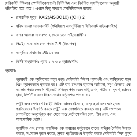
সেরিকাইট মিউকার স্পেসিফিকেশনগুলি নির্দিষ্ট উত্স এবং নির্ধারিত অ্যাপ্লিকেশন অনুযায়ী
পরিবর্তিত হতে পারে। এখানে কিছু সাধারণ স্পেসিফিকেশন রয়েছেঃ
রাসায়নিক সূত্রঃ KAl2(AlSi3O10) ((OH) 2
খনিজ রচনাঃ মস্কোভাইট (পটাসিয়াম অ্যালুমিনিয়াম সিলিক্যাট হাইড্রক্সাইড)
কণার আকারঃ সাধারণত ২ থেকে ১৫০ মাইক্রোমিটার
পিএইচ মানঃ সাধারণত প্রায় 7-8 (নিরপেক্ষ)
আর্দ্রতাঃ সাধারণত ১% এর কম
নির্দিষ্ট মাধ্যাকর্ষণঃ প্রায় ২.৭-৩.০ গ্রাম/সেমি৩
প্রয়োগঃ
প্রসাধনী এবং ব্যক্তিগত যত্ন পণ্যঃ সেরিসাইট মিউকা প্রসাধনী এবং ব্যক্তিগত যত্ন
শিল্পে ব্যাপকভাবে ব্যবহৃত হয়। এটি তার চমৎকার ত্বকের আঠালো, মসৃণ টেক্সচার,এবং
আলোর প্রতিফলন বৈশিষ্ট্যএটি বিভিন্ন পণ্য যেমন ফাউন্ডেশন, পাউডার, ব্লাশ, চোখের
ছায়া, লিপস্টিক এবং স্কিন কেয়ার ফর্মুলেশনে পাওয়া যায়।
পেইন্ট এবং লেপঃ সেরিকাইট মিউকা তাদের টেক্সচার, অস্বচ্ছতা এবং আবহাওয়া
প্রতিরোধের উন্নতি করতে পেইন্ট এবং লেপগুলিতে ব্যবহৃত হয়। এটি স্থাপত্য
লেপগুলিতে অন্তর্ভুক্ত করা যেতে পারে,অটোমোবাইল লেপ, শিল্প লেপ, এবং
আলংকারিক পেইন্ট।
প্লাস্টিক এবং রাবারঃ প্লাস্টিক এবং রাবারের ফর্মুলেশনে তাদের যান্ত্রিক বৈশিষ্ট্য উন্নত
করতে, সংকোচন হ্রাস করতে, স্ক্র্যাচ প্রতিরোধের উন্নতি করতে সেরিসাইট মিকা যুক্ত