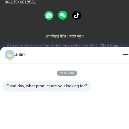
86-13546018581
গোপনীয়তা নীতি
|
সাইট ম্যাপ
চীন ভালো গুণমান খাদ্য এবং ফিড সংযোজন সরবরাহকারী। কপিরাইট © -2026 Shanxi
Zorui Biotechnology Co., Ltd. . সব সমস্ত অধিকার সংরক্ষিত।
Julie
1:30 AM
Good day, what product are you looking for?