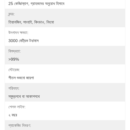
25 কেজি/ব্যাগ, গ্রাহকদের অনুরোধ হিসাবে
বন্দর:
তিয়ানজিন, সাংহাই, কিংডাও, নিংবো
উৎপাদন ক্ষমতা:
3000 মেট্রিক টন/মাস
বিশুদ্ধতা:
>99%
স্টোরেজ:
শীতল শুকনো জায়গা
পরিবহন:
সমুদ্রপথে বা আকাশপথে
শেলফ লাইফ:
২ বছর
প্যাকেজিং বিবরণ: