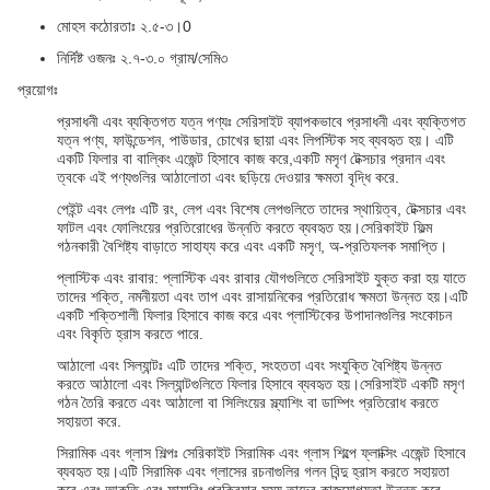
মোহস কঠোরতাঃ ২.৫-৩।0
নির্দিষ্ট ওজনঃ ২.৭-৩.০ গ্রাম/সেমি৩
প্রয়োগঃ
প্রসাধনী এবং ব্যক্তিগত যত্ন পণ্যঃ সেরিসাইট ব্যাপকভাবে প্রসাধনী এবং ব্যক্তিগত
যত্ন পণ্য, ফাউন্ডেশন, পাউডার, চোখের ছায়া এবং লিপস্টিক সহ ব্যবহৃত হয়। এটি
একটি ফিলার বা বাল্কিং এজেন্ট হিসাবে কাজ করে,একটি মসৃণ টেক্সচার প্রদান এবং
ত্বকে এই পণ্যগুলির আঠালোতা এবং ছড়িয়ে দেওয়ার ক্ষমতা বৃদ্ধি করে.
পেইন্ট এবং লেপঃ এটি রং, লেপ এবং বিশেষ লেপগুলিতে তাদের স্থায়িত্ব, টেক্সচার এবং
ফাটল এবং ফোলিংয়ের প্রতিরোধের উন্নতি করতে ব্যবহৃত হয়।সেরিকাইট ফিল্ম
গঠনকারী বৈশিষ্ট্য বাড়াতে সাহায্য করে এবং একটি মসৃণ, অ-প্রতিফলক সমাপ্তি।
প্লাস্টিক এবং রাবার: প্লাস্টিক এবং রাবার যৌগগুলিতে সেরিসাইট যুক্ত করা হয় যাতে
তাদের শক্তি, নমনীয়তা এবং তাপ এবং রাসায়নিকের প্রতিরোধ ক্ষমতা উন্নত হয়।এটি
একটি শক্তিশালী ফিলার হিসাবে কাজ করে এবং প্লাস্টিকের উপাদানগুলির সংকোচন
এবং বিকৃতি হ্রাস করতে পারে.
আঠালো এবং সিল্যান্টঃ এটি তাদের শক্তি, সংহততা এবং সংযুক্তি বৈশিষ্ট্য উন্নত
করতে আঠালো এবং সিল্যান্টগুলিতে ফিলার হিসাবে ব্যবহৃত হয়।সেরিসাইট একটি মসৃণ
গঠন তৈরি করতে এবং আঠালো বা সিলিংয়ের স্ল্যাশিং বা ডাম্পিং প্রতিরোধ করতে
সহায়তা করে.
সিরামিক এবং গ্লাস শিল্পঃ সেরিকাইট সিরামিক এবং গ্লাস শিল্পে ফ্লাক্সিং এজেন্ট হিসাবে
ব্যবহৃত হয়।এটি সিরামিক এবং গ্লাসের রচনাগুলির গলন বিন্দু হ্রাস করতে সহায়তা