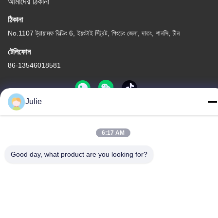
আমাদের ঠিকানা
ঠিকানা
No.1107 ট্রায়ামফ বিল্ডিং 6, ইয়ংটাই স্ট্রিট, পিংচেং জেলা, দাতং, শানসি, চীন
টেলিফোন
86-13546018581
Julie
গোপনীয়তা নীতি
|
সাইট ম্যাপ
6:17 AM
চীন ভালো গুণমান খাদ্য এবং ফিড সংযোজন সরবরাহকারী। কপিরাইট © -2026 Shanxi
Zorui Biotechnology Co., Ltd. . সব সমস্ত অধিকার সংরক্ষিত।
Good day, what product are you looking for?