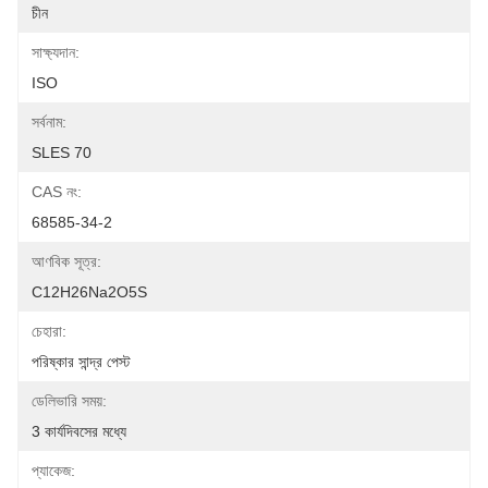
চীন
সাক্ষ্যদান:
ISO
সর্বনাম:
SLES 70
CAS নং:
68585-34-2
আণবিক সূত্র:
C12H26Na2O5S
চেহারা:
পরিষ্কার সান্দ্র পেস্ট
ডেলিভারি সময়:
3 কার্যদিবসের মধ্যে
প্যাকেজ: