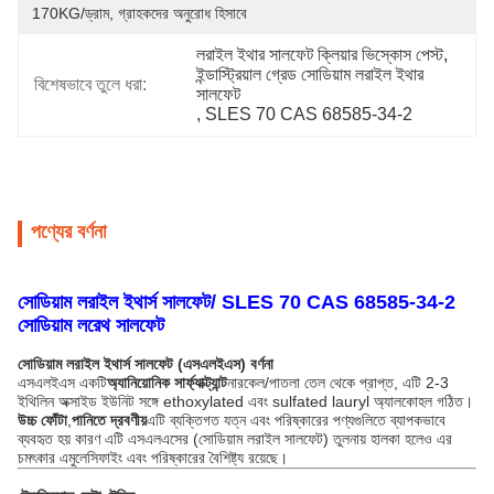
170KG/ড্রাম, গ্রাহকদের অনুরোধ হিসাবে
লরাইল ইথার সালফেট ক্লিয়ার ভিস্কোস পেস্ট
, 
ইন্ডাস্ট্রিয়াল গ্রেড সোডিয়াম লরাইল ইথার 
বিশেষভাবে তুলে ধরা:
সালফেট
, 
SLES 70 CAS 68585-34-2
পণ্যের বর্ণনা
সোডিয়াম লরাইল ইথার্স সালফেট/ SLES 70 CAS 68585-34-2
সোডিয়াম লরেথ সালফেট
সোডিয়াম লরাইল ইথার্স সালফেট (এসএলইএস) বর্ণনা
এসএলইএস একটি
অ্যানিয়োনিক সার্ফ্যাক্ট্যান্ট
নারকেল/পাতলা তেল থেকে প্রাপ্ত, এটি 2-3
ইথিলিন অক্সাইড ইউনিট সঙ্গে ethoxylated এবং sulfated lauryl অ্যালকোহল গঠিত।
উচ্চ ফোঁটা
,
পানিতে দ্রবণীয়
এটি ব্যক্তিগত যত্ন এবং পরিষ্কারের পণ্যগুলিতে ব্যাপকভাবে
ব্যবহৃত হয় কারণ এটি এসএলএসের (সোডিয়াম লরাইল সালফেট) তুলনায় হালকা হলেও এর
চমৎকার এমুলেসিফাইং এবং পরিষ্কারের বৈশিষ্ট্য রয়েছে।