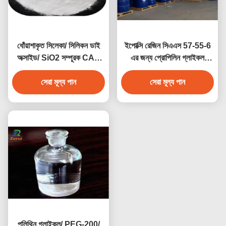
ধোঁয়াশাকৃত সিলেকা/ সিলিকন ডাই
ইপোক্সি রেজিন সিএএস 57-55-6
অক্সাইড/ SiO2 সম্পূরক CAS
এর জন্য প্রোপিলিন গ্লাইকল
7631-86-9 E551
ইন্ডাস্ট্রিয়াল গ্রেড কেমিক্যালস পিজি
সেরা মূল্য পান
সেরা মূল্য পান
পলিথিন গ্লাইকল/ PEG-200/