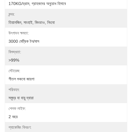
170KG/ড্রাম, গ্রাহকদের অনুরোধ হিসাবে
বন্দর:
তিয়ানজিন, সাংহাই, কিংডাও, নিংবো
উৎপাদন ক্ষমতা:
3000 মেট্রিক টন/মাস
বিশুদ্ধতা:
>99%
স্টোরেজ:
শীতল শুকনো জায়গা
পরিবহন:
সমুদ্র বা বায়ু দ্বারা
শেলফ লাইফ:
2 বছর
প্যাকেজিং বিবরণ: