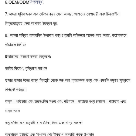
উপলব্ধ
6.OEM/ODM
.
7.আমরা সুবিধাজনক এক স্টেশন ক্রয় সেবা অফার. আমাদের পেশাদারী এবং চিন্তাশীল 
বিক্রয়োত্তর সেবা আপনার উদ্বেগ দূর.
8. আমরা সক্রিয় রাসায়নিক উপাদান পণ্য রপ্তানি অভিজ্ঞতা অনেক বছর আছে, কঠোরভাবে 
কাঁচামাল নির্বাচন
9আমাদের বিতরণ ক্ষমতা নিম্নরূপঃ
নমনীয় বিতরণ, বুদ্ধিমান সমাধান
হাজার হাজার টনের বাল্ক শিপমেন্ট থেকে শুরু করে প্যাকেজড পণ্য এবং এমনকি নমুনার ক্ষুদ্রতম 
শিপমেন্ট পর্যন্ত।
বাল্ক - পাউডার এবং তরলগুলির সঞ্চয় এবং পরিবহন - জাহাজে পণ্য চলাচল - পাউডার এবং 
বাল্ক তরল
অনুমোদিত মান অনুযায়ী রাসায়নিক, ফিড এবং খাদ্য সংরক্ষণ
ব্যবসায়িক ইউনিট এবং বিপদের শ্রেণীবিভাগ অনুযায়ী পৃথক উপাদান