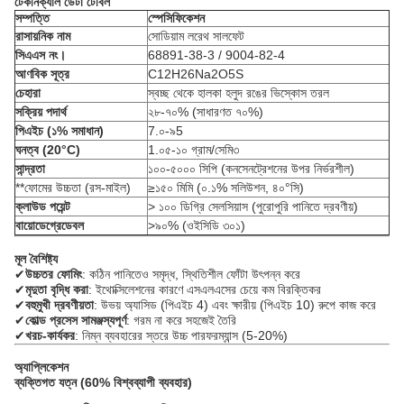
টেকনিক্যাল ডেটা টেবিল
সম্পত্তি
স্পেসিফিকেশন
রাসায়নিক নাম
সোডিয়াম লরেথ সালফেট
সিএএস নং।
68891-38-3 / 9004-82-4
আণবিক সূত্র
C12H26Na2O5S
চেহারা
স্বচ্ছ থেকে হালকা হলুদ রঙের ভিস্কোস তরল
সক্রিয় পদার্থ
২৮-৭০% (সাধারণত ৭০%)
পিএইচ (১% সমাধান)
7.০-৯5
ঘনত্ব (20°C)
1.০৫-১০ গ্রাম/সেমি৩
সান্দ্রতা
১০০-৫০০০ সিপি (কনসেনট্রেশনের উপর নির্ভরশীল)
**ফোমের উচ্চতা (রস-মাইল)
≥১৫০ মিমি (০.১% সলিউশন, ৪০°সি)
ক্লাউড পয়েন্ট
> ১০০ ডিগ্রি সেলসিয়াস (পুরোপুরি পানিতে দ্রবণীয়)
বায়োডেগ্রেডেবল
>৯০% (ওইসিডি ৩০১)
মূল বৈশিষ্ট্য
✔
উচ্চতর ফোমিং
: কঠিন পানিতেও সমৃদ্ধ, স্থিতিশীল ফোঁটা উৎপন্ন করে
✔
মৃদুতা বৃদ্ধি করা
: ইথোক্সিলেশনের কারণে এসএলএসের চেয়ে কম বিরক্তিকর
✔
বহুমুখী দ্রবণীয়তা
: উভয় অ্যাসিড (পিএইচ 4) এবং ক্ষারীয় (পিএইচ 10) রুপে কাজ করে
✔
কোল্ড প্রসেস সামঞ্জস্যপূর্ণ
: গরম না করে সহজেই তৈরি
✔
খরচ-কার্যকর
: নিম্ন ব্যবহারের স্তরে উচ্চ পারফরম্যান্স (5-20%)
অ্যাপ্লিকেশন
ব্যক্তিগত যত্ন (60% বিশ্বব্যাপী ব্যবহার)