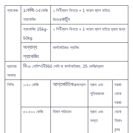
কেজি-১৫
ই
প্যাকেজ
1
কেজি
২ পি
ব্যাগ ভিতরে + 1 ফয়েল ব্যাগ বাইরে
কার্টুন
প্যাকেজিং
ভিতরে
ই
প্যাকেজিং 25kg-
২ পি
ব্যাগ ভিতরে + 1 ফয়েল ব্যাগ বাইরে ড্রাম মধ্যে
50kg
অন্যান্য
কাস্টমাইজড প্যাকিং
প্যাকেজিং
ডি
এইচ
ড্রামের
৩৮ সেমি*
60 সেমি বা কাস্টমাইজড, 25 কেজি/ড্রাম
আকার
আন্তর্জাতিক
শিপিং
১-৫০ কেজি
এক্সপ্রেস
দ্রুত
এবং
দরজা
সুবিধাজনক
থেকে
দরজা
৫০-৫০০ কেজি
বিমান পরিবহন
দ্রুত এবং
থেকে
সস্তা
বিমান
বন্দর