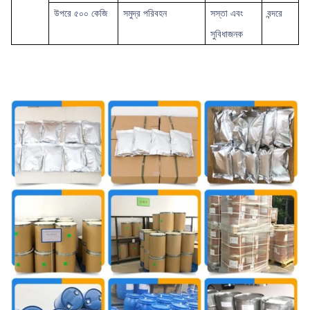
উপরে
৫০০ কেজি
সমুদ্র পরিবহন
সস্তা এবং
বন্দরে
সুবিধাজনক