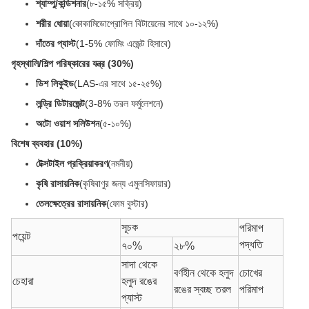
শ্যাম্পু/কন্ডিশনার
(৮-১৫% সক্রিয়)
শরীর ধোয়া
(কোকামিডোপ্রোপিল বিটায়েনের সাথে ১০-১২%)
দাঁতের প্যাস্ট
(1-5% ফোমিং এজেন্ট হিসাবে)
গৃহস্থালি/শিল্প পরিষ্কারের যন্ত্র (30%)
ডিশ লিকুইড
(LAS-এর সাথে ১৫-২৫%)
লন্ড্রি ডিটারজেন্ট
(3-8% তরল ফর্মুলেশনে)
অটো ওয়াশ সলিউশন
(৫-১০%)
বিশেষ ব্যবহার (10%)
টেক্সটাইল প্রক্রিয়াকরণ
(নমনীয়)
কৃষি রাসায়নিক
(কৃষিবাণুর জন্য এমুলসিফায়ার)
তেলক্ষেত্রের রাসায়নিক
(ফোম বুস্টার)
সূচক
পরিমাপ
পয়েন্ট
পদ্ধতি
৭০%
২৮%
সাদা থেকে
বর্ণহীন থেকে হলুদ
চোখের
চেহারা
হলুদ রঙের
রঙের স্বচ্ছ তরল
পরিমাপ
প্যাস্ট