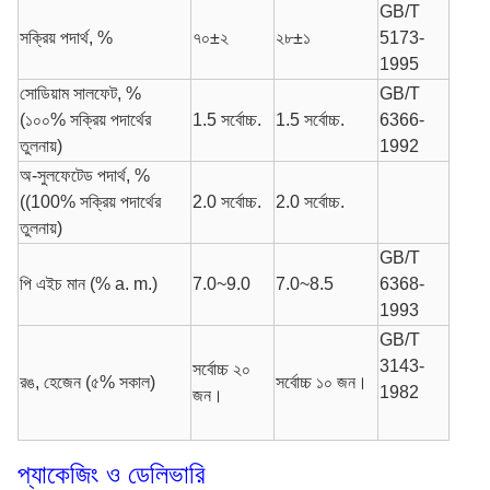
GB/T
সক্রিয় পদার্থ, %
৭০±২
২৮±১
5173-
1995
সোডিয়াম সালফেট, %
GB/T
(১০০% সক্রিয় পদার্থের
1.5 সর্বোচ্চ.
1.5 সর্বোচ্চ.
6366-
তুলনায়)
1992
অ-সুলফেটেড পদার্থ, %
((100% সক্রিয় পদার্থের
2.0 সর্বোচ্চ.
2.0 সর্বোচ্চ.
তুলনায়)
GB/T
পি এইচ মান (% a. m.)
7.0~9.0
7.0~8.5
6368-
1993
GB/T
3143-
সর্বোচ্চ ২০
রঙ, হেজেন (৫% সকাল)
সর্বোচ্চ ১০ জন।
1982
জন।
প্যাকেজিং ও ডেলিভারি